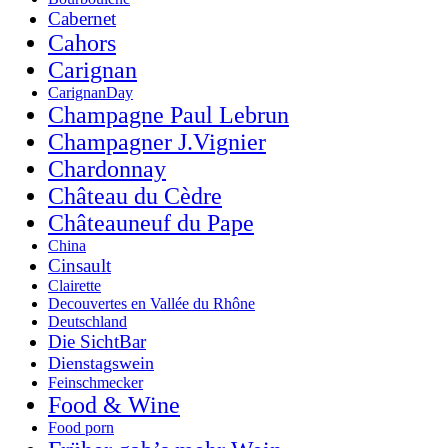
Cabernet
Cahors
Carignan
CarignanDay
Champagne Paul Lebrun
Champagner J.Vignier
Chardonnay
Château du Cèdre
Châteauneuf du Pape
China
Cinsault
Clairette
Decouvertes en Vallée du Rhône
Deutschland
Die SichtBar
Dienstagswein
Feinschmecker
Food & Wine
Food porn