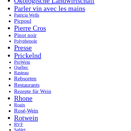
Ökologische Landwirtschaft
Parler vin avec les mains
Patricia Wells
Picpoul
Pierre Cros
Pinot noir
Polyphenole
Presse
Prickelnd
ProWein
Québec
Rasteau
Rebsorten
Restaurants
Rezepte für Wein
Rhone
Roaix
Rosé-Wein
Rotwein
RVF
Sablet