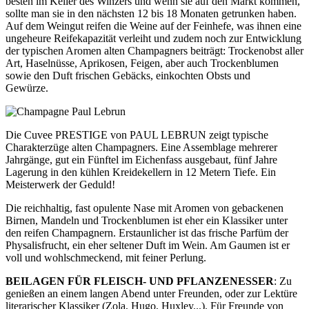
besten im Keller des Winzers und wenn sie auf den Markt kommen,
sollte man sie in den nächsten 12 bis 18 Monaten getrunken haben.
Auf dem Weingut reifen die Weine auf der Feinhefe, was ihnen eine
ungeheure Reifekapazität verleiht und zudem noch zur Entwicklung
der typischen Aromen alten Champagners beiträgt: Trockenobst aller
Art, Haselnüsse, Aprikosen, Feigen, aber auch Trockenblumen
sowie den Duft frischen Gebäcks, einkochten Obsts und
Gewürze.
Die Cuvee PRESTIGE von PAUL LEBRUN zeigt typische
Charakterzüge alten Champagners. Eine Assemblage mehrerer
Jahrgänge, gut ein Fünftel im Eichenfass ausgebaut, fünf Jahre
Lagerung in den kühlen Kreidekellern in 12 Metern Tiefe. Ein
Meisterwerk der Geduld!
Die reichhaltig, fast opulente Nase mit Aromen von gebackenen
Birnen, Mandeln und Trockenblumen ist eher ein Klassiker unter
den reifen Champagnern. Erstaunlicher ist das frische Parfüm der
Physalisfrucht, ein eher seltener Duft im Wein. Am Gaumen ist er
voll und wohlschmeckend, mit feiner Perlung.
BEILAGEN FÜR FLEISCH- UND PFLANZENESSER
: Zu
genießen an einem langen Abend unter Freunden, oder zur Lektüre
literarischer Klassiker (Zola, Hugo, Huxley...). Für Freunde von