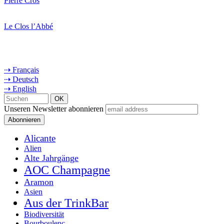
Pierre Cros
Le Clos l’Abbé
⇢ Français
⇢ Deutsch
⇢ English
Unseren Newsletter abonnieren
Alicante
Alien
Alte Jahrgänge
AOC Champagne
Aramon
Asien
Aus der TrinkBar
Biodiversität
Bourboulenc