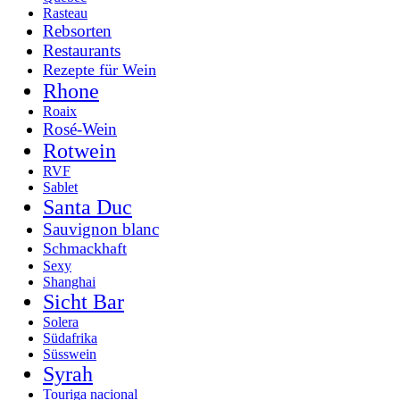
Rasteau
Rebsorten
Restaurants
Rezepte für Wein
Rhone
Roaix
Rosé-Wein
Rotwein
RVF
Sablet
Santa Duc
Sauvignon blanc
Schmackhaft
Sexy
Shanghai
Sicht Bar
Solera
Südafrika
Süsswein
Syrah
Touriga nacional