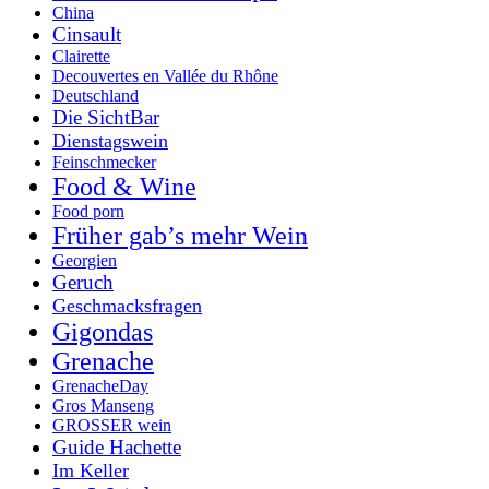
China
Cinsault
Clairette
Decouvertes en Vallée du Rhône
Deutschland
Die SichtBar
Dienstagswein
Feinschmecker
Food & Wine
Food porn
Früher gab’s mehr Wein
Georgien
Geruch
Geschmacksfragen
Gigondas
Grenache
GrenacheDay
Gros Manseng
GROSSER wein
Guide Hachette
Im Keller