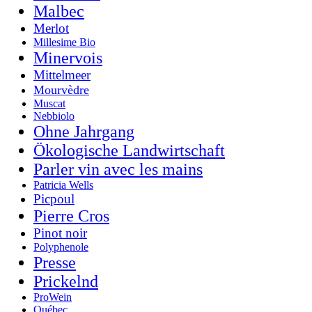
Malbec
Merlot
Millesime Bio
Minervois
Mittelmeer
Mourvèdre
Muscat
Nebbiolo
Ohne Jahrgang
Ökologische Landwirtschaft
Parler vin avec les mains
Patricia Wells
Picpoul
Pierre Cros
Pinot noir
Polyphenole
Presse
Prickelnd
ProWein
Québec