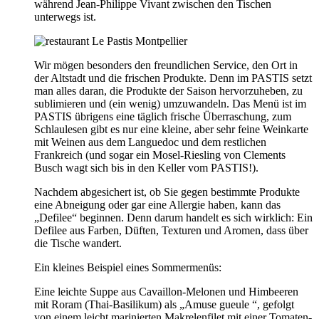
während Jean-Philippe Vivant zwischen den Tischen
unterwegs ist.
Wir mögen besonders den freundlichen Service, den Ort in
der Altstadt und die frischen Produkte. Denn im PASTIS setzt
man alles daran, die Produkte der Saison hervorzuheben, zu
sublimieren und (ein wenig) umzuwandeln. Das Menü ist im
PASTIS übrigens eine täglich frische Überraschung, zum
Schlaulesen gibt es nur eine kleine, aber sehr feine Weinkarte
mit Weinen aus dem Languedoc und dem restlichen
Frankreich (und sogar ein Mosel-Riesling von Clements
Busch wagt sich bis in den Keller vom PASTIS!).
Nachdem abgesichert ist, ob Sie gegen bestimmte Produkte
eine Abneigung oder gar eine Allergie haben, kann das
„Defilee“ beginnen. Denn darum handelt es sich wirklich: Ein
Defilee aus Farben, Düften, Texturen und Aromen, dass über
die Tische wandert.
Ein kleines Beispiel eines Sommermenüs:
Eine leichte Suppe aus Cavaillon-Melonen und Himbeeren
mit Roram (Thai-Basilikum) als „Amuse gueule “, gefolgt
von einem leicht marinierten Makrelenfilet mit einer Tomaten-