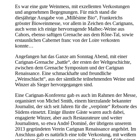
Es war eine gute Weinmess, mit exzellenten Verkostungen
und angenehmen Begegnungen. Für mich stand die
diesjährige Ausgabe von „Millésime Bio“, Frankreichs
grösster Bioweinmesse, vor allem in Zeichen des Carignans,
auch wenn ich einige hervorragende Malbec-Weine aus
Cahors, ebenso saftigen Grenache aus dem Rône-Tal, sowie
erstaunlichen Cabernet franc von der Loire verkosten
konnte…
Angefangen hat das Ganze am Sonntag Abend, mit einer
Carignan-Grenache „battle“, der ersten der Weltgeschichte,
zwischen dem Grenache Symposium und der Carignan
Renaissance. Eine schmackhafte und freundliche
„Weinschlacht“, aus der sämtliche teilnehmenden Weine und
Winzer als Sieger hervorgegangen sind.
Eine Carignan-Konferenz gab es auch im Rahmen der Messe,
organisiert von Michel Smith, einem hierzulande bekannter
Journalist, der sich seit Jahren für die „verpönte“ Rebsorte des
Südens einsetzt. Einige illustre Gäste waren auch dabei,
engagierte Winzer, aber auch Restaurateure und weiter
Journalisten, so etwa André Dominé, der übrigens unserem
2013 gegründeten Verein Carignan Renaissance angehört. Im
Anschluss gab es natürlich eine tolle Verkostung, mit weißem