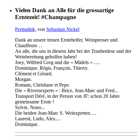
Vielen Dank an Alle für die grossartige
Erntezeit! #Champagne
Permalink
, von
Sebastian Nickel
Dank an unsere treuen Erntehelfer, Weinpresser und
Chauffeure…
An alle, die uns in diesem Jahr bei der Traubenlese und der
Weinbereitung geholfen haben!
Joey, Wilfried Greg und die « Mädels »…..
Dominique, Régis, François, Thierry.
Clément et Gérard.
Morgan.
Romain, Christiane et Pepe.
Die « Riversexperts » : Brice, Jean-Marc und Fred...
Transport Déré, in der Person von JF: schon 20 Jahre
gemeinsame Ernte !
Sylvie, Nono...
Die beiden Jean-Marc S. Weinxperten….
Laurent, Ludo, Alex....
Dominique.