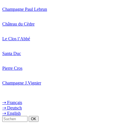
Champagne Paul Lebrun
Château du Cèdre
Le Clos l’Abbé
Santa Duc
Pierre Cros
Champagne J.Vignier
⇢ Français
⇢ Deutsch
⇢ English