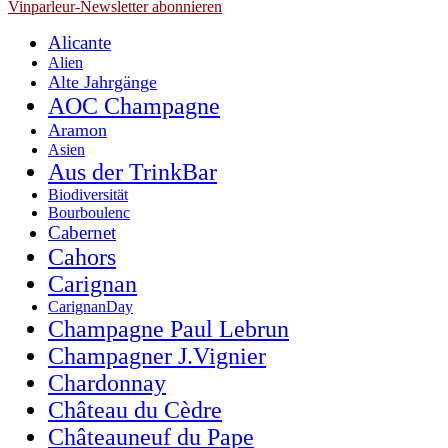
Vinparleur-Newsletter abonnieren
Alicante
Alien
Alte Jahrgänge
AOC Champagne
Aramon
Asien
Aus der TrinkBar
Biodiversität
Bourboulenc
Cabernet
Cahors
Carignan
CarignanDay
Champagne Paul Lebrun
Champagner J.Vignier
Chardonnay
Château du Cèdre
Châteauneuf du Pape