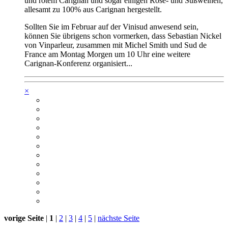
und rotem Carignan und sogar einigen Rosé- und Süßweinen,
allesamt zu 100% aus Carignan hergestellt.
Sollten Sie im Februar auf der Vinisud anwesend sein,
können Sie übrigens schon vormerken, dass Sebastian Nickel
von Vinparleur, zusammen mit Michel Smith und Sud de
France am Montag Morgen um 10 Uhr eine weitere
Carignan-Konferenz organisiert...
×
vorige Seite
|
1
|
2
|
3
|
4
|
5
|
nächste Seite