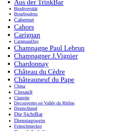
Aus der TrinkBar
Biodiversität
Bourboulenc
Cabernet
Cahors
Carignan
CarignanDay
Champagne Paul Lebrun
Champagner J.Vignier
Chardonnay
Château du Cèdre
Châteauneuf du Pape
China
Cinsault
Clairette
Decouvertes en Vallée du Rhône
Deutschland
Die SichtBar
Dienstagswein
Feinschmecker