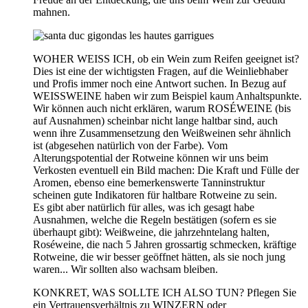
mahnen.
WOHER WEISS ICH, ob ein Wein zum Reifen geeignet ist?
Dies ist eine der wichtigsten Fragen, auf die Weinliebhaber
und Profis immer noch eine Antwort suchen. In Bezug auf
WEISSWEINE haben wir zum Beispiel kaum Anhaltspunkte.
Wir können auch nicht erklären, warum ROSÉWEINE (bis
auf Ausnahmen) scheinbar nicht lange haltbar sind, auch
wenn ihre Zusammensetzung den Weißweinen sehr ähnlich
ist (abgesehen natürlich von der Farbe). Vom
Alterungspotential der Rotweine können wir uns beim
Verkosten eventuell ein Bild machen: Die Kraft und Fülle der
Aromen, ebenso eine bemerkenswerte Tanninstruktur
scheinen gute Indikatoren für haltbare Rotweine zu sein.
Es gibt aber natürlich für alles, was ich gesagt habe
Ausnahmen, welche die Regeln bestätigen (sofern es sie
überhaupt gibt): Weißweine, die jahrzehntelang halten,
Roséweine, die nach 5 Jahren grossartig schmecken, kräftige
Rotweine, die wir besser geöffnet hätten, als sie noch jung
waren... Wir sollten also wachsam bleiben.
KONKRET, WAS SOLLTE ICH ALSO TUN? Pflegen Sie
ein Vertrauensverhältnis zu WINZERN oder