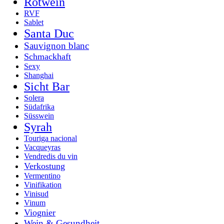
Rotwein
RVF
Sablet
Santa Duc
Sauvignon blanc
Schmackhaft
Sexy
Shanghai
Sicht Bar
Solera
Südafrika
Süsswein
Syrah
Touriga nacional
Vacqueyras
Vendredis du vin
Verkostung
Vermentino
Vinifikation
Vinisud
Vinum
Viognier
Wein & Gesundheit