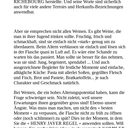
RICHEBOURG herstellte. Und seine Worte sind sicherlich
auch für viele andere Terroirs und Herkunfts-Bezeichnungen
anwendbar.
Aber sie entsprechen nicht allen Weinen. Es gibt Weine, die
man in ihrer Jugend trinken sollte. Fruchtig, frisch und
schmackhaft, sind sie einfach nicht «stark» genug um zu
überdauern. Beim Altern verblassen sie einfach und lösen sich
in der Flasche quasi in Luft auf. Es wäre eine Schande zu
warten bis das passiert. Man sollte sie besser für das nehmen,
was sie sind: Jung, begeistert, spendabel ... Und auch
ausgezeichnete Begleiter für festliche Momente und einfache,
alltägliche Küche: Pasta mit allerlei Soßen, gegrilltes Fleisch
und Fisch, Brot und Pastete, Bratkartoffeln... je nach
Charakter und Geschmack natürlich.
Bei Weinen, die ein hohes Alterungspotential haben, kann die
Frage schwieriger sein. Nicht zuletzt, weil unsere
Erwartungen ihnen gegenüber gross sind! Ebenso unsere
Ängste. Was muss man machen, um nicht den « besten
Moment » zu verpassen, die Flasche nicht zu früh zu öffnen
oder (noch schlimmer) zu spät? Dies ist der Moment, in dem
Sie die « HENRY JAYER REGEL » anwenden sollten. Will