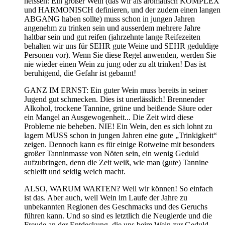
heissen: Ein großer Wein (das wir als aromatisch KOMPLEX
und HARMONISCH definieren, und der zudem einen langen
ABGANG haben sollte) muss schon in jungen Jahren
angenehm zu trinken sein und ausserdem mehrere Jahre
haltbar sein und gut reifen (jahrzehnte lange Reifezeiten
behalten wir uns für SEHR gute Weine und SEHR geduldige
Personen vor). Wenn Sie diese Regel anwenden, werden Sie
nie wieder einen Wein zu jung oder zu alt trinken! Das ist
beruhigend, die Gefahr ist gebannt!
GANZ IM ERNST: Ein guter Wein muss bereits in seiner
Jugend gut schmecken. Dies ist unerlässlich! Brennender
Alkohol, trockene Tannine, grüne und beißende Säure oder
ein Mangel an Ausgewogenheit... Die Zeit wird diese
Probleme nie beheben. NIE! Ein Wein, den es sich lohnt zu
lagern MUSS schon in jungen Jahren eine gute „Trinkigkeit“
zeigen. Dennoch kann es für einige Rotweine mit besonders
großer Tanninmasse von Nöten sein, ein wenig Geduld
aufzubringen, denn die Zeit weiß, wie man (gute) Tannine
schleift und seidig weich macht.
ALSO, WARUM WARTEN? Weil wir können! So einfach
ist das. Aber auch, weil Wein im Laufe der Jahre zu
unbekannten Regionen des Geschmacks und des Geruchs
führen kann. Und so sind es letztlich die Neugierde und die
Freude an der Entdeckung, die uns beim Wein zur Geduld