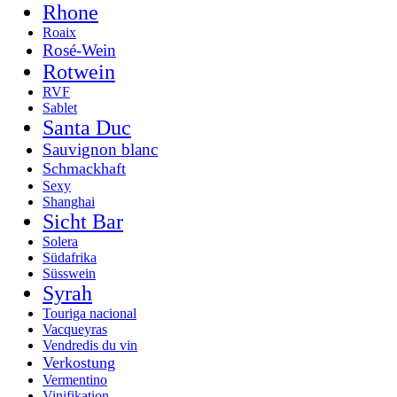
Rhone
Roaix
Rosé-Wein
Rotwein
RVF
Sablet
Santa Duc
Sauvignon blanc
Schmackhaft
Sexy
Shanghai
Sicht Bar
Solera
Südafrika
Süsswein
Syrah
Touriga nacional
Vacqueyras
Vendredis du vin
Verkostung
Vermentino
Vinifikation