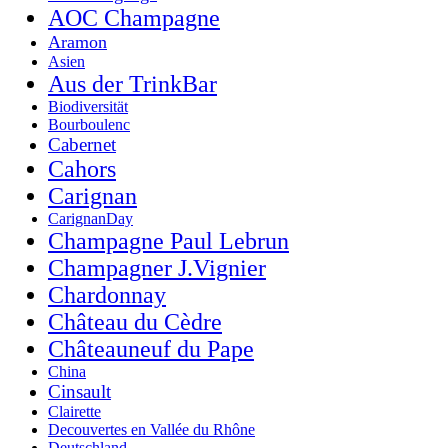
AOC Champagne
Aramon
Asien
Aus der TrinkBar
Biodiversität
Bourboulenc
Cabernet
Cahors
Carignan
CarignanDay
Champagne Paul Lebrun
Champagner J.Vignier
Chardonnay
Château du Cèdre
Châteauneuf du Pape
China
Cinsault
Clairette
Decouvertes en Vallée du Rhône
Deutschland