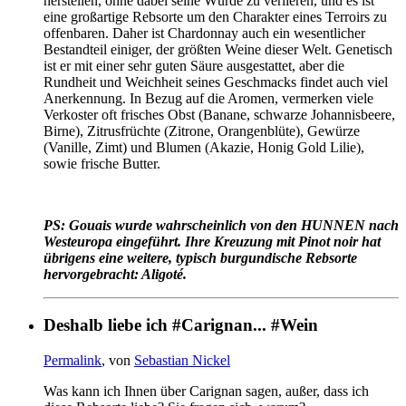
herstellen, ohne dabei seine Würde zu verlieren, und es ist
eine großartige Rebsorte um den Charakter eines Terroirs zu
offenbaren. Daher ist Chardonnay auch ein wesentlicher
Bestandteil einiger, der größten Weine dieser Welt. Genetisch
ist er mit einer sehr guten Säure ausgestattet, aber die
Rundheit und Weichheit seines Geschmacks findet auch viel
Anerkennung. In Bezug auf die Aromen, vermerken viele
Verkoster oft frisches Obst (Banane, schwarze Johannisbeere,
Birne), Zitrusfrüchte (Zitrone, Orangenblüte), Gewürze
(Vanille, Zimt) und Blumen (Akazie, Honig Gold Lilie),
sowie frische Butter.
PS: Gouais wurde wahrscheinlich von den HUNNEN nach
Westeuropa eingeführt. Ihre Kreuzung mit Pinot noir hat
übrigens eine weitere, typisch burgundische Rebsorte
hervorgebracht: Aligoté.
Deshalb liebe ich #Carignan... #Wein
Permalink
, von
Sebastian Nickel
Was kann ich Ihnen über Carignan sagen, außer, dass ich