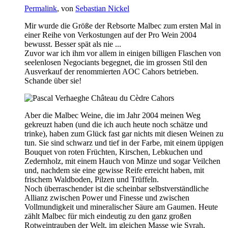
Permalink
, von
Sebastian Nickel
Mir wurde die Größe der Rebsorte Malbec zum ersten Mal in
einer Reihe von Verkostungen auf der Pro Wein 2004
bewusst. Besser spät als nie ...
Zuvor war ich ihm vor allem in einigen billigen Flaschen von
seelenlosen Negociants begegnet, die im grossen Stil den
Ausverkauf der renommierten AOC Cahors betrieben.
Schande über sie!
Aber die Malbec Weine, die im Jahr 2004 meinen Weg
gekreuzt haben (und die ich auch heute noch schätze und
trinke), haben zum Glück fast gar nichts mit diesen Weinen zu
tun. Sie sind schwarz und tief in der Farbe, mit einem üppigen
Bouquet von roten Früchten, Kirschen, Lebkuchen und
Zedernholz, mit einem Hauch von Minze und sogar Veilchen
und, nachdem sie eine gewisse Reife erreicht haben, mit
frischem Waldboden, Pilzen und Trüffeln.
Noch überraschender ist die scheinbar selbstverständliche
Allianz zwischen Power und Finesse und zwischen
Vollmundigkeit und mineralischer Säure am Gaumen. Heute
zählt Malbec für mich eindeutig zu den ganz großen
Rotweintrauben der Welt, im gleichen Masse wie Syrah,