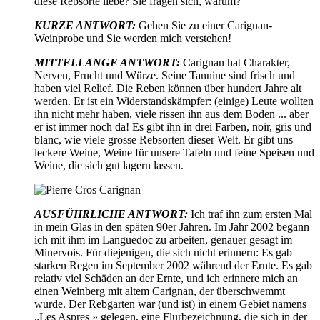
diese Rebsorte liebe? Sie fragen sich, warum?
KURZE ANTWORT:
Gehen Sie zu einer Carignan-
Weinprobe und Sie werden mich verstehen!
MITTELLANGE ANTWORT:
Carignan hat Charakter,
Nerven, Frucht und Würze. Seine Tannine sind frisch und
haben viel Relief. Die Reben können über hundert Jahre alt
werden. Er ist ein Widerstandskämpfer: (einige) Leute wollten
ihn nicht mehr haben, viele rissen ihn aus dem Boden ... aber
er ist immer noch da! Es gibt ihn in drei Farben, noir, gris und
blanc, wie viele grosse Rebsorten dieser Welt. Er gibt uns
leckere Weine, Weine für unsere Tafeln und feine Speisen und
Weine, die sich gut lagern lassen.
AUSFÜHRLICHE ANTWORT:
Ich traf ihn zum ersten Mal
in mein Glas in den späten 90er Jahren. Im Jahr 2002 begann
ich mit ihm im Languedoc zu arbeiten, genauer gesagt im
Minervois. Für diejenigen, die sich nicht erinnern: Es gab
starken Regen im September 2002 während der Ernte. Es gab
relativ viel Schäden an der Ernte, und ich erinnere mich an
einen Weinberg mit altem Carignan, der überschwemmt
wurde. Der Rebgarten war (und ist) in einem Gebiet namens
„Les Aspres » gelegen, eine Flurbezeichnung, die sich in der