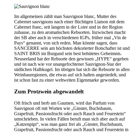
Im allgemeinen zählt man Sauvignon blanc, Mutter des
Cabernet sauvignons nach einer flüchtigen Liaison mit dem
Cabernet franc, seit langem in der Loire und in der Region
zuhause, zu den aromatischen Rebsorten. Inzwischen macht
der SB aber auch in verschiedenen IGPs, früher mal „Vin de
Pays“ genannt, von sich reden. Man könnte sagen, dass
SANCERRE sein am höchsten dekorierter Botschafter ist und
SAINT BRIS im Burgund sein best behütetes Geheimnis.
Neuseeland hat der Rebsorte den gewissen „HYPE“ gegeben
und ist nach wie vor unangefochtener Sauvignon-Star der
südlichen Halbkugel. Im übrigen hat sich die Rebsorte in allen
Weinbauregionen, die etwas auf sich halten angesiedelt, und
ist schon fast zu einer weltweiten Eigenmarke geworden.
Zum Protzwein abgewandelt
Oft frisch und herb am Gaumen, wird das Parfum von
Sauvignon oft mit Worten wie „Ginster, Buchsbaum,
Grapefruit, Passionsfrucht oder auch Rauch und Feuerstein“
umschrieben. In vielen Fällen beruft man sich aber auch auf
„Katzenpipi“, was man ganz frei als „Ginster, Buchsbaum,
Grapefruit, Passionsfrucht oder auch Rauch und Feuerstein in