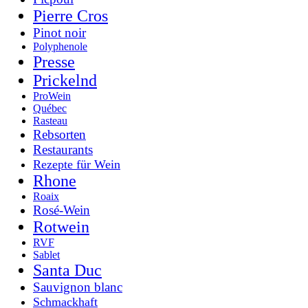
Pierre Cros
Pinot noir
Polyphenole
Presse
Prickelnd
ProWein
Québec
Rasteau
Rebsorten
Restaurants
Rezepte für Wein
Rhone
Roaix
Rosé-Wein
Rotwein
RVF
Sablet
Santa Duc
Sauvignon blanc
Schmackhaft