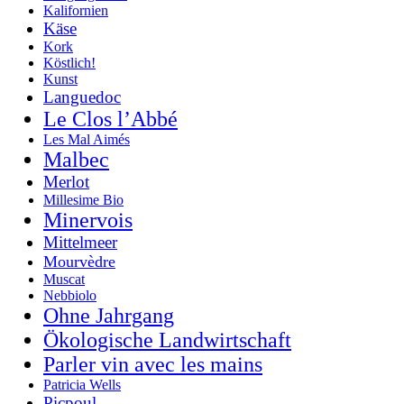
Kalifornien
Käse
Kork
Köstlich!
Kunst
Languedoc
Le Clos l’Abbé
Les Mal Aimés
Malbec
Merlot
Millesime Bio
Minervois
Mittelmeer
Mourvèdre
Muscat
Nebbiolo
Ohne Jahrgang
Ökologische Landwirtschaft
Parler vin avec les mains
Patricia Wells
Picpoul