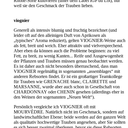
Rhone-Sorte kultivieren (unter dem Label IGP du Lot), nur
weil sie den Geschmack der Trauben lieben.
viognier
Generell als intensiv blumig und fruchtig bezeichnet (und
leider oft auf den alleinigen Duft von Aprikosen als
„typisches“ Aroma reduziert), gelten VIOGNIER-Weine auch
als fett, breit und weich. Eher attraktiv und vielversprechend.
Aber eben da können auch die Probleme beginnen: zu viel
Fett, zu breit, zu wenig Kanten... Reife und Ausgewogenheit
der Pflanzen und Trauben müssen genau beobachtet werden.
Es ist daher auch nicht besonders überraschend, dass man
VIOGNIER regelmäßig in sogenannten „assemblages“ mit
anderen Rebsorten findet. Er ist ein großartiger Teamkollege
für Trauben wie GRENACHE blanc, CLAIRETTE und
MARSANNE, wurde aber auch schon in Gesellschaft von
CHARDONNAY oder CHENIN gesehen (allerdings eher in
den Weinen der sogenannten „Neuen Welt“).
Persönlich vergleiche ich VIOGNIER oft mit
MOURVÈDRE. Natürlich nicht im Geschmack, sondern auf
landwirtschaftlicher Ebene: beide werden auf der ganzen Welt
als qualitativ hochwertige Trauben angesehen, aber Sie sollten
es sich besser zweimal überlegen, bevor sie diese Rebsorten