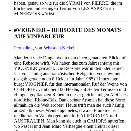
haben, genau so wie für die SYRAH von PIERRE, die im
trockenen und steinigen Terroir von LES ASPRES im
MINERVOIS wächst.
#VIOGNIER – REBSORTE DES MONATS
AUF VINPARLEUR
Permalink
, von
Sebastian Nickel
Man lernt viele Dinge, wenn man einen genaueren Blick auf
eine Rebsorte wirft. Wir haben das zum Jahresanfang mit
VIOGNIER gemacht. Die Rebsorte war in den 60er Jahren
fast vollständig aus französischen Rebgärten verschwunden
(es gab gerade noch 8 Hektar im Jahr 1965). Heutzutage
bürgt VIOGNIER für den internationalen Ruf der Weine von
CONDRIEU, mit über 100 Hektar, auf steilen Terrassen und
Hängen gepflanzten Reben in dieser gleichnamigen AOC des
nördlichen Rhône-Tals. Dank seiner Aromen hat diese Sorte
allmählich die Welt erobert. Heute trifft man sie auch häufig
außerhalb dieses Weinbaugebietes, etwa in Frankreichs
mediterranen Weinbergen oder in KALIFORNIEN und
AUSTRALIEN. Man kann sie auch in CAHORS antreffen,
wo Pascal und Jean-Marc Verhaeghe einen Hektar dieser