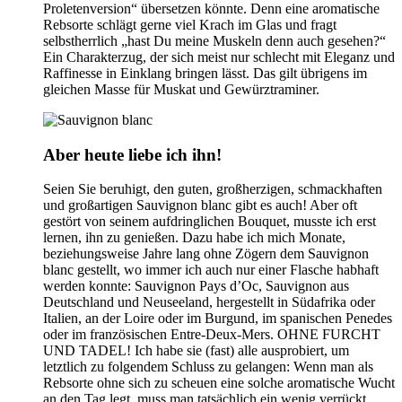
Proletenversion“ übersetzen könnte. Denn eine aromatische
Rebsorte schlägt gerne viel Krach im Glas und fragt
selbstherrlich „hast Du meine Muskeln denn auch gesehen?“
Ein Charakterzug, der sich meist nur schlecht mit Eleganz und
Raffinesse in Einklang bringen lässt. Das gilt übrigens im
gleichen Masse für Muskat und Gewürztraminer.
Aber heute liebe ich ihn!
Seien Sie beruhigt, den guten, großherzigen, schmackhaften
und großartigen Sauvignon blanc gibt es auch! Aber oft
gestört von seinem aufdringlichen Bouquet, musste ich erst
lernen, ihn zu genießen. Dazu habe ich mich Monate,
beziehungsweise Jahre lang ohne Zögern dem Sauvignon
blanc gestellt, wo immer ich auch nur einer Flasche habhaft
werden konnte: Sauvignon Pays d’Oc, Sauvignon aus
Deutschland und Neuseeland, hergestellt in Südafrika oder
Italien, an der Loire oder im Burgund, im spanischen Penedes
oder im französischen Entre-Deux-Mers. OHNE FURCHT
UND TADEL! Ich habe sie (fast) alle ausprobiert, um
letztlich zu folgendem Schluss zu gelangen: Wenn man als
Rebsorte ohne sich zu scheuen eine solche aromatische Wucht
an den Tag legt, muss man tatsächlich ein wenig verrückt