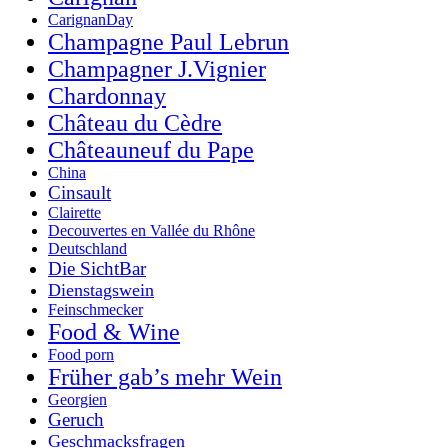
CarignanDay
Champagne Paul Lebrun
Champagner J.Vignier
Chardonnay
Château du Cèdre
Châteauneuf du Pape
China
Cinsault
Clairette
Decouvertes en Vallée du Rhône
Deutschland
Die SichtBar
Dienstagswein
Feinschmecker
Food & Wine
Food porn
Früher gab’s mehr Wein
Georgien
Geruch
Geschmacksfragen