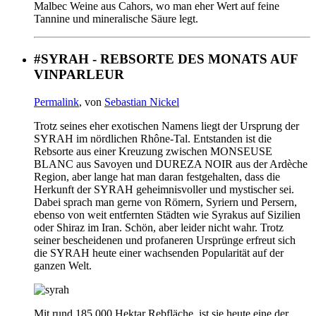
Malbec Weine aus Cahors, wo man eher Wert auf feine
Tannine und mineralische Säure legt.
#SYRAH - REBSORTE DES MONATS AUF
VINPARLEUR
Permalink
, von
Sebastian Nickel
Trotz seines eher exotischen Namens liegt der Ursprung der
SYRAH im nördlichen Rhône-Tal. Entstanden ist die
Rebsorte aus einer Kreuzung zwischen MONSEUSE
BLANC aus Savoyen und DUREZA NOIR aus der Ardèche
Region, aber lange hat man daran festgehalten, dass die
Herkunft der SYRAH geheimnisvoller und mystischer sei.
Dabei sprach man gerne von Römern, Syriern und Persern,
ebenso von weit entfernten Städten wie Syrakus auf Sizilien
oder Shiraz im Iran. Schön, aber leider nicht wahr. Trotz
seiner bescheidenen und profaneren Ursprünge erfreut sich
die SYRAH heute einer wachsenden Popularität auf der
ganzen Welt.
Mit rund 185.000 Hektar Rebfläche, ist sie heute eine der