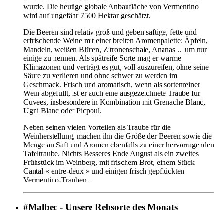
wurde. Die heutige globale Anbaufläche von Vermentino
wird auf ungefähr 7500 Hektar geschätzt.
Die Beeren sind relativ groß und geben saftige, fette und
erfrischende Weine mit einer breiten Aromenpalette: Äpfeln,
Mandeln, weißen Blüten, Zitronenschale, Ananas ... um nur
einige zu nennen. Als spätreife Sorte mag er warme
Klimazonen und verträgt es gut, voll auszureifen, ohne seine
Säure zu verlieren und ohne schwer zu werden im
Geschmack. Frisch und aromatisch, wenn als sortenreiner
Wein abgefüllt, ist er auch eine ausgezeichnete Traube für
Cuvees, insbesondere in Kombination mit Grenache Blanc,
Ugni Blanc oder Picpoul.
Neben seinen vielen Vorteilen als Traube für die
Weinherstellung, machen ihn die Größe der Beeren sowie die
Menge an Saft und Aromen ebenfalls zu einer hervorragenden
Tafeltraube. Nichts Besseres Ende August als ein zweites
Frühstück im Weinberg, mit frischem Brot, einem Stück
Cantal « entre-deux » und einigen frisch gepflückten
Vermentino-Trauben...
#Malbec - Unsere Rebsorte des Monats