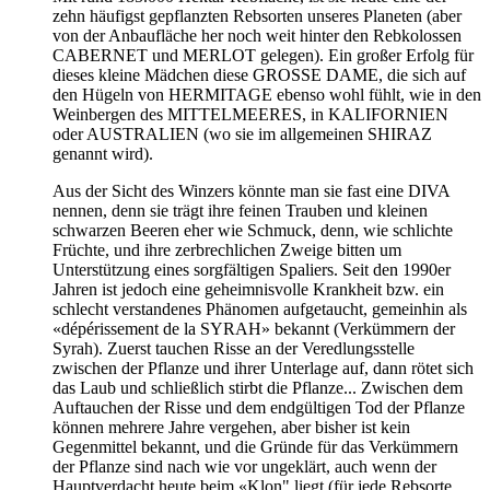
zehn häufigst gepflanzten Rebsorten unseres Planeten (aber
von der Anbaufläche her noch weit hinter den Rebkolossen
CABERNET und MERLOT gelegen). Ein großer Erfolg für
dieses kleine Mädchen diese GROSSE DAME, die sich auf
den Hügeln von HERMITAGE ebenso wohl fühlt, wie in den
Weinbergen des MITTELMEERES, in KALIFORNIEN
oder AUSTRALIEN (wo sie im allgemeinen SHIRAZ
genannt wird).
Aus der Sicht des Winzers könnte man sie fast eine DIVA
nennen, denn sie trägt ihre feinen Trauben und kleinen
schwarzen Beeren eher wie Schmuck, denn, wie schlichte
Früchte, und ihre zerbrechlichen Zweige bitten um
Unterstützung eines sorgfältigen Spaliers. Seit den 1990er
Jahren ist jedoch eine geheimnisvolle Krankheit bzw. ein
schlecht verstandenes Phänomen aufgetaucht, gemeinhin als
«dépérissement de la SYRAH» bekannt (Verkümmern der
Syrah). Zuerst tauchen Risse an der Veredlungsstelle
zwischen der Pflanze und ihrer Unterlage auf, dann rötet sich
das Laub und schließlich stirbt die Pflanze... Zwischen dem
Auftauchen der Risse und dem endgültigen Tod der Pflanze
können mehrere Jahre vergehen, aber bisher ist kein
Gegenmittel bekannt, und die Gründe für das Verkümmern
der Pflanze sind nach wie vor ungeklärt, auch wenn der
Hauptverdacht heute beim «Klon" liegt (für jede Rebsorte