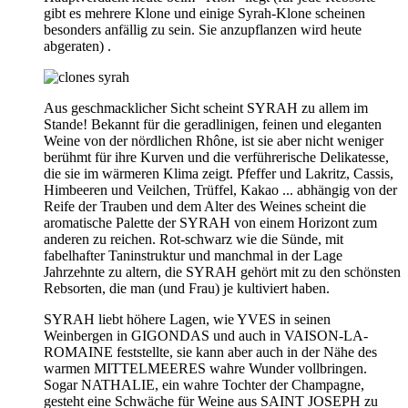
gibt es mehrere Klone und einige Syrah-Klone scheinen
besonders anfällig zu sein. Sie anzupflanzen wird heute
abgeraten) .
Aus geschmacklicher Sicht scheint SYRAH zu allem im
Stande! Bekannt für die geradlinigen, feinen und eleganten
Weine von der nördlichen Rhône, ist sie aber nicht weniger
berühmt für ihre Kurven und die verführerische Delikatesse,
die sie im wärmeren Klima zeigt. Pfeffer und Lakritz, Cassis,
Himbeeren und Veilchen, Trüffel, Kakao ... abhängig von der
Reife der Trauben und dem Alter des Weines scheint die
aromatische Palette der SYRAH von einem Horizont zum
anderen zu reichen. Rot-schwarz wie die Sünde, mit
fabelhafter Taninstruktur und manchmal in der Lage
Jahrzehnte zu altern, die SYRAH gehört mit zu den schönsten
Rebsorten, die man (und Frau) je kultiviert haben.
SYRAH liebt höhere Lagen, wie YVES in seinen
Weinbergen in GIGONDAS und auch in VAISON-LA-
ROMAINE feststellte, sie kann aber auch in der Nähe des
warmen MITTELMEERES wahre Wunder vollbringen.
Sogar NATHALIE, ein wahre Tochter der Champagne,
gesteht eine Schwäche für Weine aus SAINT JOSEPH zu