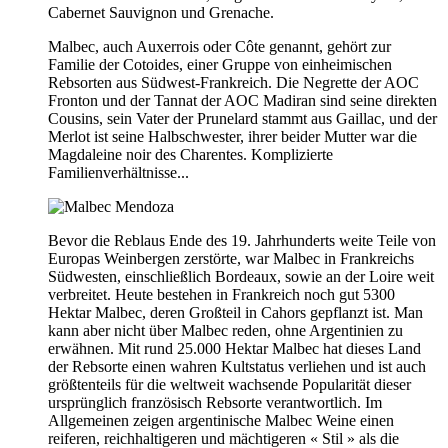
Cabernet Sauvignon und Grenache.
Malbec, auch Auxerrois oder Côte genannt, gehört zur
Familie der Cotoides, einer Gruppe von einheimischen
Rebsorten aus Südwest-Frankreich. Die Negrette der AOC
Fronton und der Tannat der AOC Madiran sind seine direkten
Cousins, sein Vater der Prunelard stammt aus Gaillac, und der
Merlot ist seine Halbschwester, ihrer beider Mutter war die
Magdaleine noir des Charentes. Komplizierte
Familienverhältnisse...
Bevor die Reblaus Ende des 19. Jahrhunderts weite Teile von
Europas Weinbergen zerstörte, war Malbec in Frankreichs
Südwesten, einschließlich Bordeaux, sowie an der Loire weit
verbreitet. Heute bestehen in Frankreich noch gut 5300
Hektar Malbec, deren Großteil in Cahors gepflanzt ist. Man
kann aber nicht über Malbec reden, ohne Argentinien zu
erwähnen. Mit rund 25.000 Hektar Malbec hat dieses Land
der Rebsorte einen wahren Kultstatus verliehen und ist auch
größtenteils für die weltweit wachsende Popularität dieser
ursprünglich französisch Rebsorte verantwortlich. Im
Allgemeinen zeigen argentinische Malbec Weine einen
reiferen, reichhaltigeren und mächtigeren « Stil » als die