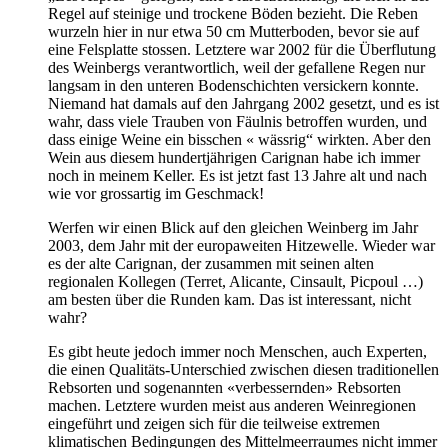
Regel auf steinige und trockene Böden bezieht. Die Reben
wurzeln hier in nur etwa 50 cm Mutterboden, bevor sie auf
eine Felsplatte stossen. Letztere war 2002 für die Überflutung
des Weinbergs verantwortlich, weil der gefallene Regen nur
langsam in den unteren Bodenschichten versickern konnte.
Niemand hat damals auf den Jahrgang 2002 gesetzt, und es ist
wahr, dass viele Trauben von Fäulnis betroffen wurden, und
dass einige Weine ein bisschen « wässrig“ wirkten. Aber den
Wein aus diesem hundertjährigen Carignan habe ich immer
noch in meinem Keller. Es ist jetzt fast 13 Jahre alt und nach
wie vor grossartig im Geschmack!
Werfen wir einen Blick auf den gleichen Weinberg im Jahr
2003, dem Jahr mit der europaweiten Hitzewelle. Wieder war
es der alte Carignan, der zusammen mit seinen alten
regionalen Kollegen (Terret, Alicante, Cinsault, Picpoul …)
am besten über die Runden kam. Das ist interessant, nicht
wahr?
Es gibt heute jedoch immer noch Menschen, auch Experten,
die einen Qualitäts-Unterschied zwischen diesen traditionellen
Rebsorten und sogenannten «verbessernden» Rebsorten
machen. Letztere wurden meist aus anderen Weinregionen
eingeführt und zeigen sich für die teilweise extremen
klimatischen Bedingungen des Mittelmeerraumes nicht immer