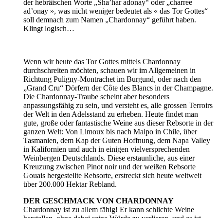
der hebräischen Worte „Sha’har adonay“ oder „charree
ad’onay », was nicht weniger bedeutet als « das Tor Gottes“
soll demnach zum Namen „Chardonnay“ geführt haben.
Klingt logisch…
Wenn wir heute das Tor Gottes mittels Chardonnay
durchschreiten möchten, schauen wir im Allgemeinen in
Richtung Puligny-Montrachet im Burgund, oder nach den
„Grand Cru“ Dörfern der Côte des Blancs in der Champagne.
Die Chardonnay-Traube scheint aber besonders
anpassungsfähig zu sein, und versteht es, alle grossen Terroirs
der Welt in den Adelsstand zu erheben. Heute findet man
gute, große oder fantastische Weine aus dieser Rebsorte in der
ganzen Welt: Von Limoux bis nach Maipo in Chile, über
Tasmanien, dem Kap der Guten Hoffnung, dem Napa Valley
in Kalifornien und auch in einigen vielversprechenden
Weinbergen Deutschlands. Diese erstaunliche, aus einer
Kreuzung zwischen Pinot noir und der weißen Rebsorte
Gouais hergestellte Rebsorte, erstreckt sich heute weltweit
über 200.000 Hektar Rebland.
DER GESCHMACK VON CHARDONNAY
Chardonnay ist zu allem fähig! Er kann schlichte Weine