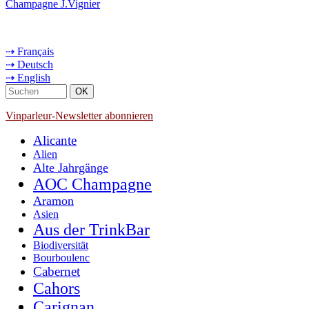
Champagne J.Vignier
⇢ Français
⇢ Deutsch
⇢ English
Vinparleur-Newsletter abonnieren
Alicante
Alien
Alte Jahrgänge
AOC Champagne
Aramon
Asien
Aus der TrinkBar
Biodiversität
Bourboulenc
Cabernet
Cahors
Carignan