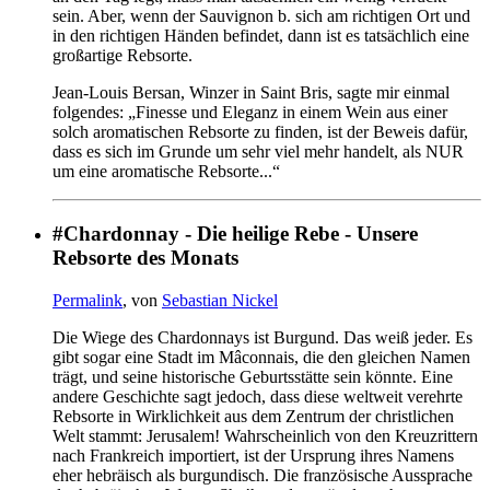
sein. Aber, wenn der Sauvignon b. sich am richtigen Ort und
in den richtigen Händen befindet, dann ist es tatsächlich eine
großartige Rebsorte.
Jean-Louis Bersan, Winzer in Saint Bris, sagte mir einmal
folgendes: „Finesse und Eleganz in einem Wein aus einer
solch aromatischen Rebsorte zu finden, ist der Beweis dafür,
dass es sich im Grunde um sehr viel mehr handelt, als NUR
um eine aromatische Rebsorte...“
#Chardonnay - Die heilige Rebe - Unsere
Rebsorte des Monats
Permalink
, von
Sebastian Nickel
Die Wiege des Chardonnays ist Burgund. Das weiß jeder. Es
gibt sogar eine Stadt im Mâconnais, die den gleichen Namen
trägt, und seine historische Geburtsstätte sein könnte. Eine
andere Geschichte sagt jedoch, dass diese weltweit verehrte
Rebsorte in Wirklichkeit aus dem Zentrum der christlichen
Welt stammt: Jerusalem! Wahrscheinlich von den Kreuzrittern
nach Frankreich importiert, ist der Ursprung ihres Namens
eher hebräisch als burgundisch. Die französische Aussprache