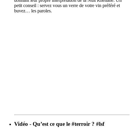
donnant leur propre interprétation de la Nuit Rhénane. Un
petit conseil : servez vous un verre de votre vin préféré et
buvez… les paroles.
Vidéo - Qu’est ce que le #terroir ? #lsf