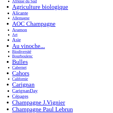
Afrique du Sud
Agriculture biologique
Alicante
Allemagne
AOC Champagne
Aramon
Art
Asie
Au vinoche...
Biodiversité
Bourboulenc
Bulles
Cabernet
Cahors
Californie
Carignan
CarignanDay
Cépages
Champagne J.Vignier
Champagne Paul Lebrun