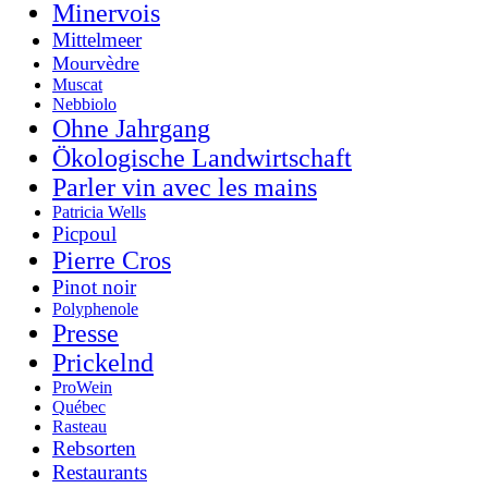
Minervois
Mittelmeer
Mourvèdre
Muscat
Nebbiolo
Ohne Jahrgang
Ökologische Landwirtschaft
Parler vin avec les mains
Patricia Wells
Picpoul
Pierre Cros
Pinot noir
Polyphenole
Presse
Prickelnd
ProWein
Québec
Rasteau
Rebsorten
Restaurants