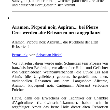
Sauvignon), oder der Portan, welcher spanischen Grenache
und deutschen Portugieser in sich vereint.
Aramon, Picpoul noir, Aspiran... bei Pierre
Cros werden alte Rebsorten neu angepflanzt
Aramon, Picpoul noir, Aspiran... die Rückkehr der alten
Rebsorten!
Permalink
, von
Sebastian Nickel
Vor gut zehn Jahren wurde unter Schmerzen (ein Prozess von
französischen Behörden, vor allem aber Hohn und Gelächter
von verschiedenen Weinbauverbänden) die Cuvee Les Mal
Aimés (die Ungeliebten) geboren, hergestellt aus alten,
traditionellen Rebsorten aus dem Languedoc: Alicante,
Aramon, Piquepoul noir, Carignan... Allesamt verbotene
Früchte.
Heute, dank des Erwachens der Techniker der Chambre
d’Agriculture (Landwirtschaftskammer), haben wir in
sorgfältiger Arbeit das beste Holz dieser alten Rebsorten