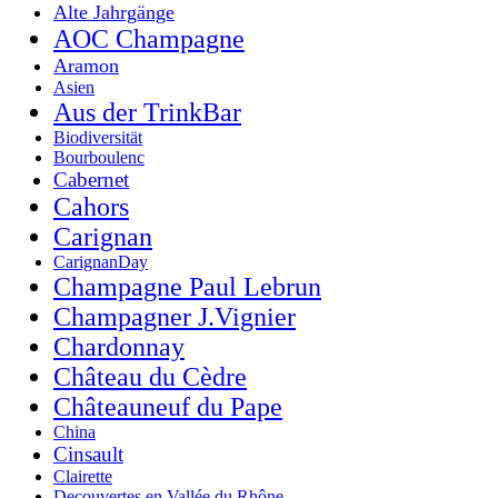
Alte Jahrgänge
AOC Champagne
Aramon
Asien
Aus der TrinkBar
Biodiversität
Bourboulenc
Cabernet
Cahors
Carignan
CarignanDay
Champagne Paul Lebrun
Champagner J.Vignier
Chardonnay
Château du Cèdre
Châteauneuf du Pape
China
Cinsault
Clairette
Decouvertes en Vallée du Rhône