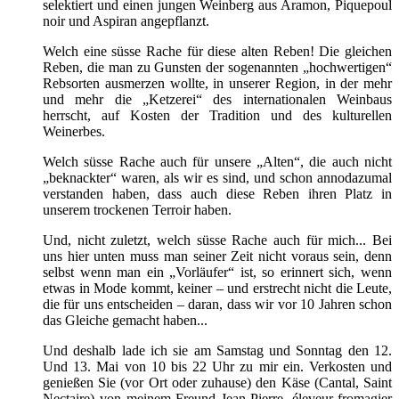
selektiert und einen jungen Weinberg aus Aramon, Piquepoul
noir und Aspiran angepflanzt.
Welch eine süsse Rache für diese alten Reben! Die gleichen
Reben, die man zu Gunsten der sogenannten „hochwertigen“
Rebsorten ausmerzen wollte, in unserer Region, in der mehr
und mehr die „Ketzerei“ des internationalen Weinbaus
herrscht, auf Kosten der Tradition und des kulturellen
Weinerbes.
Welch süsse Rache auch für unsere „Alten“, die auch nicht
„beknackter“ waren, als wir es sind, und schon annodazumal
verstanden haben, dass auch diese Reben ihren Platz in
unserem trockenen Terroir haben.
Und, nicht zuletzt, welch süsse Rache auch für mich... Bei
uns hier unten muss man seiner Zeit nicht voraus sein, denn
selbst wenn man ein „Vorläufer“ ist, so erinnert sich, wenn
etwas in Mode kommt, keiner – und erstrecht nicht die Leute,
die für uns entscheiden – daran, dass wir vor 10 Jahren schon
das Gleiche gemacht haben...
Und deshalb lade ich sie am Samstag und Sonntag den 12.
Und 13. Mai von 10 bis 22 Uhr zu mir ein. Verkosten und
genießen Sie (vor Ort oder zuhause) den Käse (Cantal, Saint
Nectaire) von meinem Freund Jean-Pierre, éleveur-fromagier