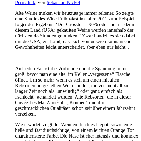
Permalink
, von
Sebastian Nickel
Alte Weine trinken wir heutzutage immer seltener. So zeigte
eine Studie des Wine Enthusiast im Jahre 2011 zum Beispiel
folgendes Ergebnis: ‘Der Grossteil – 90% oder mehr – der in
diesem Land (USA) gekauften Weine werden innerhalb der
nächsten 48 Stunden getrunken.“ Zwar handelt es sich dabei
um die USA, ein Land, dass sich von unseren kulinarischen
Gewohnheiten leicht unterscheidet, aber eben nur leicht...
Auf jeden Fall ist die Vorfreude und die Spannung immer
groß, bevor man eine alte, im Keller „vergessene“ Flasche
öffnet. Um so mehr, wenn es sich um einen mit alten
Rebsorten hergestellten Wein handelt, die vor nicht all zu
langer Zeit noch als „unwürdig“ oder ganz einfach als
„schlecht“ gehandelt wurden. Alte Rebsorten, die in dieser
Cuvée Les Mal Aimés ihr „Können“ und ihre
geschmacklichen Qualitäten schon seit über einem Jahrzehnt
vorzeigen.
Wie erwartet, zeigt der Wein ein leichtes Depot, sowie eine
helle und fast durchsichtige, von einem leichten Orange-Ton
charakterisierte Farbe. Die Nase ist eher intensiv und komplex