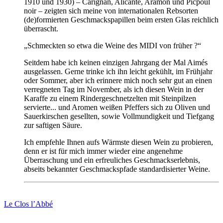
1910
und
1930) – Carignan, Alicante, Aramon
und
Picpoul
noir – zeigten sich meine
von
internationalen Rebsorten
(de)formierten Geschmackspapillen beim ersten Glas reichlich
überrascht.
„Schmeckten so etwa die Weine des MIDI
von
früher ?“
Seitdem habe ich keinen einzigen Jahrgang der Mal Aimés
ausgelassen. Gerne trinke ich ihn leicht gekühlt,
im
Frühjahr
oder Sommer,
aber
ich erinnere mich noch sehr gut an einen
verregneten Tag
im
November, als ich diesen Wein in der
Karaffe zu einem Rindergeschnetzelten mit Steinpilzen
servierte...
und
Aromen
weißen Pfeffers sich zu Oliven
und
Sauerkirschen gesellten, sowie Vollmundigkeit
und
Tiefgang
zur saftigen Säure.
Ich empfehle Ihnen aufs Wärmste diesen Wein zu probieren,
denn er ist für mich immer wieder eine angenehme
Überraschung
und
ein erfreuliches Geschmackserlebnis,
abseits bekannter Geschmackspfade standardisierter Weine.
Le Clos l’Abbé