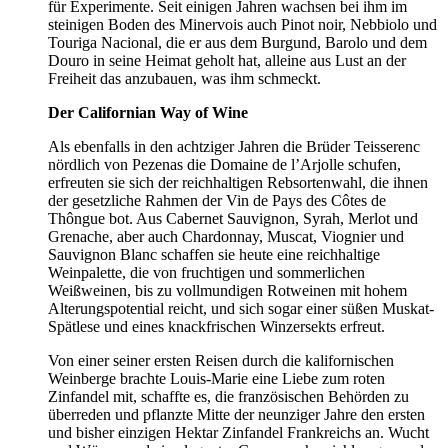
für Experimente. Seit einigen Jahren wachsen bei ihm im
steinigen Boden des Minervois auch Pinot noir, Nebbiolo und
Touriga Nacional, die er aus dem Burgund, Barolo und dem
Douro in seine Heimat geholt hat, alleine aus Lust an der
Freiheit das anzubauen, was ihm schmeckt.
Der Californian Way of Wine
Als ebenfalls in den achtziger Jahren die Brüder Teisserenc
nördlich von Pezenas die Domaine de l’Arjolle schufen,
erfreuten sie sich der reichhaltigen Rebsortenwahl, die ihnen
der gesetzliche Rahmen der Vin de Pays des Côtes de
Thôngue bot. Aus Cabernet Sauvignon, Syrah, Merlot und
Grenache, aber auch Chardonnay, Muscat, Viognier und
Sauvignon Blanc schaffen sie heute eine reichhaltige
Weinpalette, die von fruchtigen und sommerlichen
Weißweinen, bis zu vollmundigen Rotweinen mit hohem
Alterungspotential reicht, und sich sogar einer süßen Muskat-
Spätlese und eines knackfrischen Winzersekts erfreut.
Von einer seiner ersten Reisen durch die kalifornischen
Weinberge brachte Louis-Marie eine Liebe zum roten
Zinfandel mit, schaffte es, die französischen Behörden zu
überreden und pflanzte Mitte der neunziger Jahre den ersten
und bisher einzigen Hektar Zinfandel Frankreichs an. Wucht