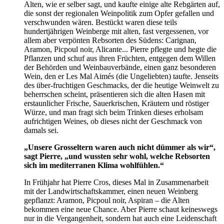
Alten, wie er selber sagt, und kaufte einige alte Rebgärten auf,
die sonst der regionalen Weinpolitik zum Opfer gefallen und
verschwunden wären. Bestückt waren diese teils
hundertjährigen Weinberge mit alten, fast vergessenen, vor
allem aber verpönten Rebsorten des Südens: Carignan,
Aramon, Picpoul noir, Alicante... Pierre pflegte und hegte die
Pflanzen und schuf aus ihren Früchten, entgegen dem Willen
der Behörden und Weinbauverbände, einen ganz besonderen
Wein, den er Les Mal Aimés (die Ungeliebten) taufte. Jenseits
des über-fruchtigen Geschmacks, der die heutige Weinwelt zu
beherrschen scheint, präsentieren sich die alten Hasen mit
erstaunlicher Frische, Sauerkrischen, Kräutern und röstiger
Würze, und man fragt sich beim Trinken dieses erholsam
aufrichtigen Weines, ob dieses nicht der Geschmack von
damals sei.
„Unsere Grosseltern waren auch nicht dümmer als wir“,
sagt Pierre, „und wussten sehr wohl, welche Rebsorten
sich im mediterranen Klima wohlfühlen.“
In Frühjahr hat Pierre Cros, dieses Mal in Zusammenarbeit
mit der Landwirtschaftskammer, einen neuen Weinberg
gepflanzt: Aramon, Picpoul noir, Aspiran – die Alten
bekommen eine neue Chance. Aber Pierre schaut keineswegs
nur in die Vergangenheit, sondern hat auch eine Leidenschaft