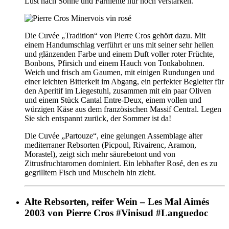
Lust nach Sonne und Farniente nur noch verstärken.
Die Cuvée „Tradition“ von Pierre Cros gehört dazu. Mit
einem Handumschlag verführt er uns mit seiner sehr hellen
und glänzenden Farbe und einem Duft voller roter Früchte,
Bonbons, Pfirsich und einem Hauch von Tonkabohnen.
Weich und frisch am Gaumen, mit einigen Rundungen und
einer leichten Bitterkeit im Abgang, ein perfekter Begleiter für
den Aperitif im Liegestuhl, zusammen mit ein paar Oliven
und einem Stück Cantal Entre-Deux, einem vollen und
würzigen Käse aus dem französischen Massif Central. Legen
Sie sich entspannt zurück, der Sommer ist da!
Die Cuvée „Partouze“, eine gelungen Assemblage alter
mediterraner Rebsorten (Picpoul, Rivairenc, Aramon,
Morastel), zeigt sich mehr säurebetont und von
Zitrusfruchtaromen dominiert. Ein lebhafter Rosé, den es zu
gegrilltem Fisch und Muscheln hin zieht.
Alte Rebsorten, reifer Wein – Les Mal Aimés
2003 von Pierre Cros #Vinisud #Languedoc