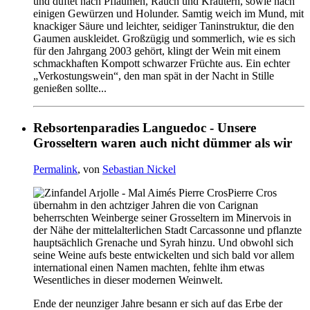
und duftet nach Pflaumen, Rauch und Kräutern, sowie nach
einigen Gewürzen und Holunder. Samtig weich im Mund, mit
knackiger Säure und leichter, seidiger Taninstruktur, die den
Gaumen auskleidet. Großzügig und sommerlich, wie es sich
für den Jahrgang 2003 gehört, klingt der Wein mit einem
schmackhaften Kompott schwarzer Früchte aus. Ein echter
„Verkostungswein“, den man spät in der Nacht in Stille
genießen sollte...
Rebsortenparadies Languedoc - Unsere
Grosseltern waren auch nicht dümmer als wir
Permalink
, von
Sebastian Nickel
Pierre Cros
übernahm in den achtziger Jahren die von Carignan
beherrschten Weinberge seiner Grosseltern im Minervois in
der Nähe der mittelalterlichen Stadt Carcassonne und pflanzte
hauptsächlich Grenache und Syrah hinzu. Und obwohl sich
seine Weine aufs beste entwickelten und sich bald vor allem
international einen Namen machten, fehlte ihm etwas
Wesentliches in dieser modernen Weinwelt.
Ende der neunziger Jahre besann er sich auf das Erbe der