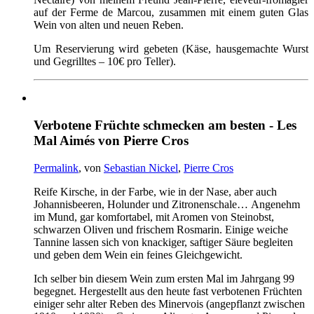
auf der Ferme de Marcou, zusammen mit einem guten Glas
Wein von alten und neuen Reben.
Um Reservierung wird gebeten (Käse, hausgemachte Wurst
und Gegrilltes – 10€ pro Teller).
Verbotene Früchte schmecken am besten - Les
Mal Aimés von Pierre Cros
Permalink
, von
Sebastian Nickel
,
Pierre Cros
Reife
Kirsche
, in der
Farbe
,
wie
in der
Nase
,
aber
auch
Johannisbeeren
,
Holunder
und
Zitronenschale…
Angenehm
im
Mund
,
gar
komfortabel
, mit
Aromen
von
Steinobst
,
schwarzen
Oliven
und
frischem Rosmarin. Einige weiche
Tannine lassen sich
von
knackiger, saftiger Säure begleiten
und
geben dem Wein ein feines Gleichgewicht.
Ich selber bin diesem Wein zum ersten Mal
im
Jahrgang 99
begegnet. Hergestellt aus den heute fast verbotenen Früchten
einiger sehr alter Reben des Minervois (angepflanzt zwischen