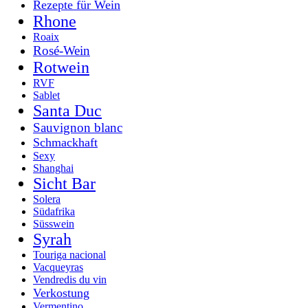
Rezepte für Wein
Rhone
Roaix
Rosé-Wein
Rotwein
RVF
Sablet
Santa Duc
Sauvignon blanc
Schmackhaft
Sexy
Shanghai
Sicht Bar
Solera
Südafrika
Süsswein
Syrah
Touriga nacional
Vacqueyras
Vendredis du vin
Verkostung
Vermentino