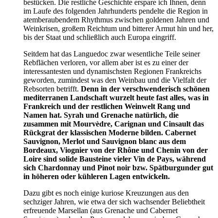
bestücken. Die restliche Geschichte erspare ich Ihnen, denn
im Laufe des folgenden Jahrhunderts pendelte die Region in
atemberaubendem Rhythmus zwischen goldenen Jahren und
Weinkrisen, großem Reichtum und bitterer Armut hin und her,
bis der Staat und schließlich auch Europa eingriff.
Seitdem hat das Languedoc zwar wesentliche Teile seiner
Rebflächen verloren, vor allem aber ist es zu einer der
interessantesten und dynamischsten Regionen Frankreichs
geworden, zumindest was den Weinbau und die Vielfalt der
Rebsorten betrifft.
Denn in der verschwenderisch schönen
mediterranen Landschaft wurzelt heute fast alles, was in
Frankreich und der restlichen Weinwelt Rang und
Namen hat. Syrah und Grenache natürlich, die
zusammen mit Mourvèdre, Carignan und Cinsault das
Rückgrat der klassischen Moderne bilden. Cabernet
Sauvignon, Merlot und Sauvignon blanc aus dem
Bordeaux, Viognier von der Rhône und Chenin von der
Loire sind solide Bausteine vieler Vin de Pays, während
sich Chardonnay und Pinot noir bzw. Spätburgunder gut
in höheren oder kühleren Lagen entwickeln.
Dazu gibt es noch einige kuriose Kreuzungen aus den
sechziger Jahren, wie etwa der sich wachsender Beliebtheit
erfreuende Marsellan (aus Grenache und Cabernet