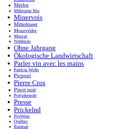
Merlot
Millesime Bio
Minervois
Mittelmeer
Mourvèdre
Muscat
Nebbiolo
Ohne Jahrgang
Ökologische Landwirtschaft
Parler vin avec les mains
Patricia Wells
Picpoul
Pierre Cros
Pinot noir
Polyphenole
Presse
Prickelnd
ProWein
Québec
Rasteau