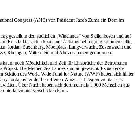
n National Congress (ANC) von Präsident Jacob Zuma ein Dorn im
trag gestellt in den südlichen „Winelands“ von Stellenbosch und auf
s im Ernstfall tatsächlich zu einer Abbaugenehmigung kommen sollte,
o u.a. Jordan, Saxenburg, Mooiplaas, Langverwacht, Zevenwacht und
rasse, Rheingau, Mittelrhein und Ahr zusammen genommen.
ass kaum noch Möglichkeit und Zeit für Einsprüche der Betroffenen
 das Projekt. Die Medien des Landes sind aufgewacht. Es gab erste
en Sektion des World Wide Fund for Nature (WWF) haben sich hinter
 Gary Jordan einer der betroffenen Winzer hat begonnen über das
ktivitäten. Über Nacht haben sich dort mehr als 1.000 Menschen aus
herunterladen und verschicken kann.