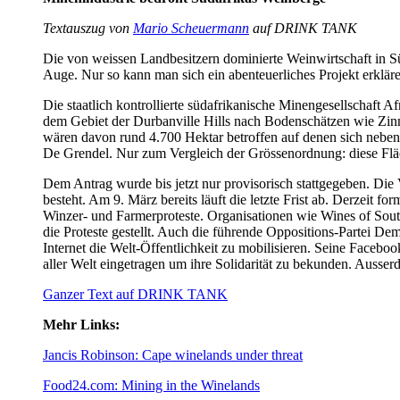
Textauszug von
Mario Scheuermann
auf DRINK TANK
Die von weissen Landbesitzern dominierte Weinwirtschaft in S
Auge. Nur so kann man sich ein abenteuerliches Projekt erkläre
Die staatlich kontrollierte südafrikanische Minengesellschaft
dem Gebiet der Durbanville Hills nach Bodenschätzen wie Zinn
wären davon rund 4.700 Hektar betroffen auf denen sich neben
De Grendel. Nur zum Vergleich der Grössenordnung: diese Flä
Dem Antrag wurde bis jetzt nur provisorisch stattgegeben. Die 
besteht. Am 9. März bereits läuft die letzte Frist ab. Derzeit 
Winzer- und Farmerproteste. Organisationen wie Wines of Sou
die Proteste gestellt. Auch die führende Oppositions-Partei De
Internet die Welt-Öffentlichkeit zu mobilisieren. Seine Facebo
aller Welt eingetragen um ihre Solidarität zu bekunden. Ausser
Ganzer Text auf DRINK TANK
Mehr Links:
Jancis Robinson: Cape winelands under threat
Food24.com: Mining in the Winelands