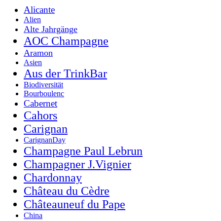
Alicante
Alien
Alte Jahrgänge
AOC Champagne
Aramon
Asien
Aus der TrinkBar
Biodiversität
Bourboulenc
Cabernet
Cahors
Carignan
CarignanDay
Champagne Paul Lebrun
Champagner J.Vignier
Chardonnay
Château du Cèdre
Châteauneuf du Pape
China