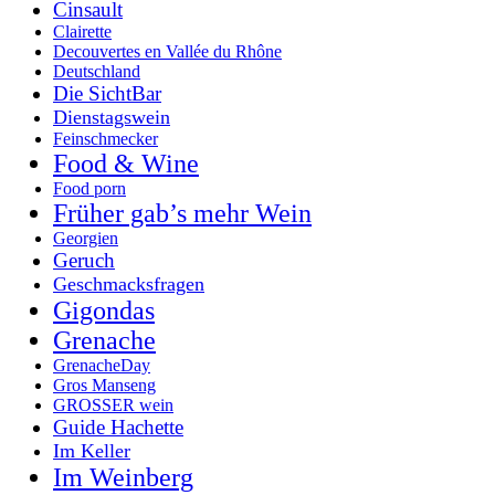
Cinsault
Clairette
Decouvertes en Vallée du Rhône
Deutschland
Die SichtBar
Dienstagswein
Feinschmecker
Food & Wine
Food porn
Früher gab’s mehr Wein
Georgien
Geruch
Geschmacksfragen
Gigondas
Grenache
GrenacheDay
Gros Manseng
GROSSER wein
Guide Hachette
Im Keller
Im Weinberg