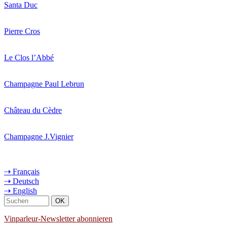
Santa Duc
Pierre Cros
Le Clos l’Abbé
Champagne Paul Lebrun
Château du Cèdre
Champagne J.Vignier
⇢ Français
⇢ Deutsch
⇢ English
Vinparleur-Newsletter abonnieren