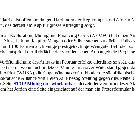
üdafrika ist offenbar einigen Hardlinern der Regierungspartei Africa
n, das derzeit am Kap für grosse Aufregung sorgt.
 African Exploration, Mining and Financing Corp. (AEMFC) hat einen An
, Zink, Lithium Kupfer, Mangan oder Silber suchen zu dürfen. Falls e
 rund 100 Farmen auch einige prestigeträchtige Weingüter befinden s
che entspricht der Rebfläche der vier deutschen Anbaugebiete Bergst
Veröffentlichung des Antrags im Februar erfolgte allerdings so spät, d
formiert sich – wenn auch in letzter Minute - massiver Widerstand gegen
th Africa (WOSA), die Cape Winemaker Guild oder die südafrikanisch
mokratische Alliance von Helen Zille bezog Stellung gegen dies Pläne.
ok-Seite
STOP Mining our winelands
ist derzeit der Zentrum dieser A
dem hat Jordan eine Seite eingerichtet auf der man ein Protestformular 