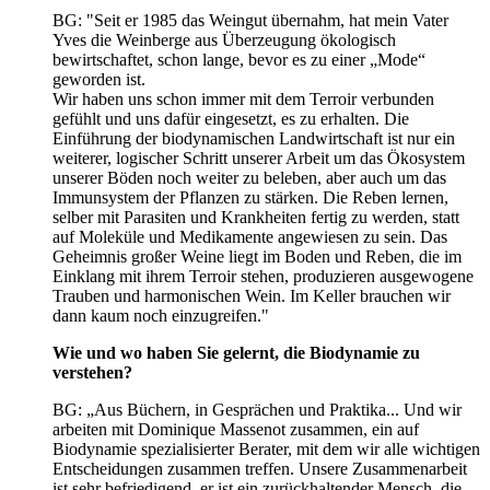
BG: "Seit er 1985 das Weingut übernahm, hat mein Vater
Yves die Weinberge aus Überzeugung ökologisch
bewirtschaftet, schon lange, bevor es zu einer „Mode“
geworden ist.
Wir haben uns schon immer mit dem Terroir verbunden
gefühlt und uns dafür eingesetzt, es zu erhalten. Die
Einführung der biodynamischen Landwirtschaft ist nur ein
weiterer, logischer Schritt unserer Arbeit um das Ökosystem
unserer Böden noch weiter zu beleben, aber auch um das
Immunsystem der Pflanzen zu stärken. Die Reben lernen,
selber mit Parasiten und Krankheiten fertig zu werden, statt
auf Moleküle und Medikamente angewiesen zu sein. Das
Geheimnis großer Weine liegt im Boden und Reben, die im
Einklang mit ihrem Terroir stehen, produzieren ausgewogene
Trauben und harmonischen Wein. Im Keller brauchen wir
dann kaum noch einzugreifen."
Wie und wo haben Sie gelernt, die Biodynamie zu
verstehen?
BG: „Aus Büchern, in Gesprächen und Praktika... Und wir
arbeiten mit Dominique Massenot zusammen, ein auf
Biodynamie spezialisierter Berater, mit dem wir alle wichtigen
Entscheidungen zusammen treffen. Unsere Zusammenarbeit
ist sehr befriedigend, er ist ein zurückhaltender Mensch, die