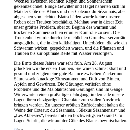
Wechsel zwischen reichlich Regen und Sonnenschein
gekennzeichnet. Einige Gewitter und Hagel näherten sich im
Mai der Côte des Blancs und der Coteaux du Sézannais, aber
abgesehen von leichten Blattschäden wurde keine unserer
Reben oder Trauben beschädigt. Mehltau war in dieser Zeit
unser größtes Problem, aber zu Beginn des warmen und
trockenen Sommers schien er unter Kontrolle zu sein. Die
Trockenheit wurde durch die reichlichen Grundwasservorräte
ausgeglichen, die in den kalkhaltigen Unterböden, die wie ein
Schwamm wirken, gespeichert waren, und die Pflanzen und
Trauben bis zur optimale Reife mit Wasser versorgten.
Die Ernte dieses Jahres war sehr früh. Am 28. August
pflückten wir die ersten Trauben. Sie waren schmackhaft und
gesund und zeigten eine gute Balance zwischen Zucker und
Säure sowie knackige Zitrusaromen und Duft von Birnen,
Äpfeln und Gewürzen. Die Gärungen verliefen ohne
Probleme und die Malolaktischen Gärungen sind im Gange.
Wir erwarten einen großartigen Jahrgang, in dem alle unsere
Lagen ihren einzigartigen Charakter zum vollen Ausdruck
bringen werden. Zu unserer größten Zufriedenheit halten die
Weine der Coteaux du Sésannais, „Silexus Sézannensis“ und
„Les Abbesses“, bereits mit den hochwertigsten Grand-Cru-
Lagen Schritt, die wir auf der Côte des Blancs bewirtschaften.