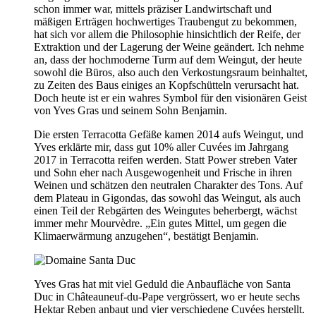
schon immer war, mittels präziser Landwirtschaft und
mäßigen Erträgen hochwertiges Traubengut zu bekommen,
hat sich vor allem die Philosophie hinsichtlich der Reife, der
Extraktion und der Lagerung der Weine geändert. Ich nehme
an, dass der hochmoderne Turm auf dem Weingut, der heute
sowohl die Büros, also auch den Verkostungsraum beinhaltet,
zu Zeiten des Baus einiges an Kopfschütteln verursacht hat.
Doch heute ist er ein wahres Symbol für den visionären Geist
von Yves Gras und seinem Sohn Benjamin.
Die ersten Terracotta Gefäße kamen 2014 aufs Weingut, und
Yves erklärte mir, dass gut 10% aller Cuvées im Jahrgang
2017 in Terracotta reifen werden. Statt Power streben Vater
und Sohn eher nach Ausgewogenheit und Frische in ihren
Weinen und schätzen den neutralen Charakter des Tons. Auf
dem Plateau in Gigondas, das sowohl das Weingut, als auch
einen Teil der Rebgärten des Weingutes beherbergt, wächst
immer mehr Mourvèdre. „Ein gutes Mittel, um gegen die
Klimaerwärmung anzugehen“, bestätigt Benjamin.
Yves Gras hat mit viel Geduld die Anbaufläche von Santa
Duc in Châteauneuf-du-Pape vergrössert, wo er heute sechs
Hektar Reben anbaut und vier verschiedene Cuvées herstellt.