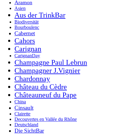
Aramon
Asien
Aus der TrinkBar
Biodiversität
Bourboulenc
Cabernet
Cahors
Carignan
CarignanDay
Champagne Paul Lebrun
Champagner J.Vignier
Chardonnay
Château du Cèdre
Châteauneuf du Pape
China
Cinsault
Clairette
Decouvertes en Vallée du Rhône
Deutschland
Die SichtBar