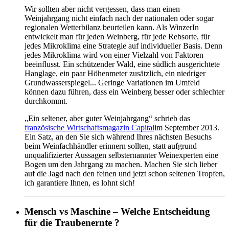
Wir sollten aber nicht vergessen, dass man einen
Weinjahrgang nicht einfach nach der nationalen oder sogar
regionalen Wetterbilanz beurteilen kann. Als WinzerIn
entwickelt man für jeden Weinberg, für jede Rebsorte, für
jedes Mikroklima eine Strategie auf individueller Basis. Denn
jedes Mikroklima wird von einer Vielzahl von Faktoren
beeinflusst. Ein schützender Wald, eine südlich ausgerichtete
Hanglage, ein paar Höhenmeter zusätzlich, ein niedriger
Grundwasserspiegel... Geringe Variationen im Umfeld
können dazu führen, dass ein Weinberg besser oder schlechter
durchkommt.
„Ein seltener, aber guter Weinjahrgang“ schrieb das
französische Wirtschaftsmagazin Capital
im September 2013.
Ein Satz, an den Sie sich während Ihres nächsten Besuchs
beim Weinfachhändler erinnern sollten, statt aufgrund
unqualifizierter Aussagen selbsternannter Weinexperten eine
Bogen um den Jahrgang zu machen. Machen Sie sich lieber
auf die Jagd nach den feinen und jetzt schon seltenen Tropfen,
ich garantiere Ihnen, es lohnt sich!
Mensch vs Maschine – Welche Entscheidung
für die Traubenernte ?