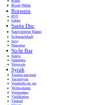
Roaix
Rosé-Wein
Rotwein
RVF
Sablet
Santa Duc
Sauvignon blanc
Schmackhaft
Sexy
Shanghai
Sicht Bar
Solera
Südafrika
Süsswein
Syrah
Touriga nacional
Vacqueyras
Vendredis du vin
Verkostung
Vermentino
Vinifikation
Vinisud