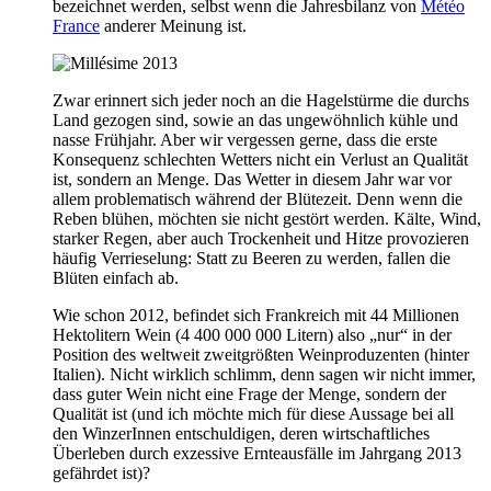
bezeichnet werden, selbst wenn die Jahresbilanz von
Météo
France
anderer Meinung ist.
Zwar erinnert sich jeder noch an die Hagelstürme die durchs
Land gezogen sind, sowie an das ungewöhnlich kühle und
nasse Frühjahr. Aber wir vergessen gerne, dass die erste
Konsequenz schlechten Wetters nicht ein Verlust an Qualität
ist, sondern an Menge. Das Wetter in diesem Jahr war vor
allem problematisch während der Blütezeit. Denn wenn die
Reben blühen, möchten sie nicht gestört werden. Kälte, Wind,
starker Regen, aber auch Trockenheit und Hitze provozieren
häufig Verrieselung: Statt zu Beeren zu werden, fallen die
Blüten einfach ab.
Wie schon 2012, befindet sich Frankreich mit 44 Millionen
Hektolitern Wein (4 400 000 000 Litern) also „nur“ in der
Position des weltweit zweitgrößten Weinproduzenten (hinter
Italien). Nicht wirklich schlimm, denn sagen wir nicht immer,
dass guter Wein nicht eine Frage der Menge, sondern der
Qualität ist (und ich möchte mich für diese Aussage bei all
den WinzerInnen entschuldigen, deren wirtschaftliches
Überleben durch exzessive Ernteausfälle im Jahrgang 2013
gefährdet ist)?