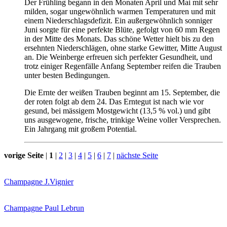
Der Frühling begann in den Monaten April und Mai mit sehr
milden, sogar ungewöhnlich warmen Temperaturen und mit
einem Niederschlagsdefizit. Ein außergewöhnlich sonniger
Juni sorgte für eine perfekte Blüte, gefolgt von 60 mm Regen
in der Mitte des Monats. Das schöne Wetter hielt bis zu den
ersehnten Niederschlägen, ohne starke Gewitter, Mitte August
an. Die Weinberge erfreuen sich perfekter Gesundheit, und
trotz einiger Regenfälle Anfang September reifen die Trauben
unter besten Bedingungen.
Die Ernte der weißen Trauben beginnt am 15. September, die
der roten folgt ab dem 24. Das Erntegut ist nach wie vor
gesund, bei mässigem Mostgewicht (13,5 % vol.) und gibt
uns ausgewogene, frische, trinkige Weine voller Versprechen.
Ein Jahrgang mit großem Potential.
vorige Seite
|
1
|
2
|
3
|
4
|
5
|
6
|
7
|
nächste Seite
Champagne J.Vignier
Champagne Paul Lebrun