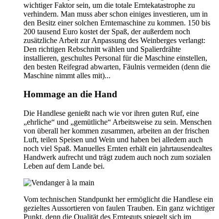
wichtiger Faktor sein, um die totale Erntekatastrophe zu
verhindern. Man muss aber schon einiges investieren, um in
den Besitz einer solchen Erntemaschine zu kommen. 150 bis
200 tausend Euro kostet der Spaß, der außerdem noch
zusätzliche Arbeit zur Anpassung des Weinberges verlangt:
Den richtigen Rebschnitt wählen und Spalierdrähte
installieren, geschultes Personal für die Maschine einstellen,
den besten Reifegrad abwarten, Fäulnis vermeiden (denn die
Maschine nimmt alles mit)...
Hommage an die Hand
Die Handlese genießt nach wie vor ihren guten Ruf, eine
„ehrliche“ und „gemütliche“ Arbeitsweise zu sein. Menschen
von überall her kommen zusammen, arbeiten an der frischen
Luft, teilen Speisen und Wein und haben bei alledem auch
noch viel Spaß. Manuelles Ernten erhält ein jahrtausendealtes
Handwerk aufrecht und trägt zudem auch noch zum sozialen
Leben auf dem Lande bei.
Vom technischen Standpunkt her ermöglicht die Handlese ein
gezieltes Aussortieren von faulen Trauben. Ein ganz wichtiger
Punkt, denn die Qualität des Ernteguts spiegelt sich im