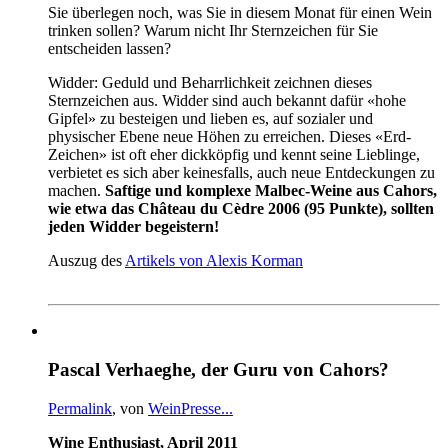
Sie überlegen noch, was Sie in diesem Monat für einen Wein
trinken sollen? Warum nicht Ihr Sternzeichen für Sie
entscheiden lassen?
Widder: Geduld und Beharrlichkeit zeichnen dieses
Sternzeichen aus. Widder sind auch bekannt dafür «hohe
Gipfel» zu besteigen und lieben es, auf sozialer und
physischer Ebene neue Höhen zu erreichen. Dieses «Erd-
Zeichen» ist oft eher dickköpfig und kennt seine Lieblinge,
verbietet es sich aber keinesfalls, auch neue Entdeckungen zu
machen.
Saftige und komplexe Malbec-Weine aus Cahors,
wie etwa das Château du Cèdre 2006 (95 Punkte), sollten
jeden Widder begeistern!
Auszug des
Artikels von Alexis Korman
Pascal Verhaeghe, der Guru von Cahors?
Permalink
, von
WeinPresse...
Wine
Enthusiast
,
April
2011