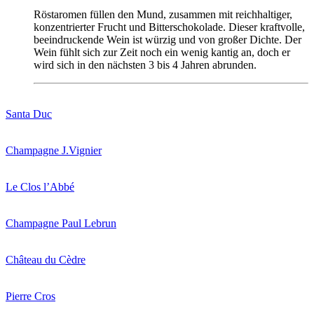
Röstaromen
füllen
den
Mund
,
zusammen
mit
reichhaltiger
,
konzentrierter
Frucht
und
Bitterschokolade
.
Dieser
kraftvolle
,
beeindruckende
Wein
ist
würzig
und
von
großer
Dichte
. Der
Wein
fühlt
sich
zur
Zeit
noch
ein
wenig
kantig
an,
doch
er
wird
sich
in
den
nächsten
3 bis 4
Jahren
abrunden
.
Santa Duc
Champagne J.Vignier
Le Clos l’Abbé
Champagne Paul Lebrun
Château du Cèdre
Pierre Cros