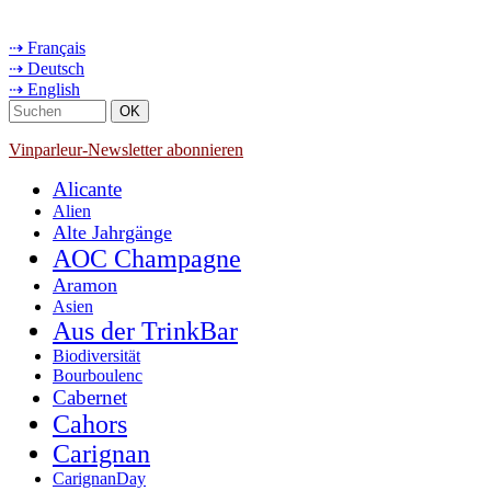
⇢ Français
⇢ Deutsch
⇢ English
Vinparleur-Newsletter abonnieren
Alicante
Alien
Alte Jahrgänge
AOC Champagne
Aramon
Asien
Aus der TrinkBar
Biodiversität
Bourboulenc
Cabernet
Cahors
Carignan
CarignanDay