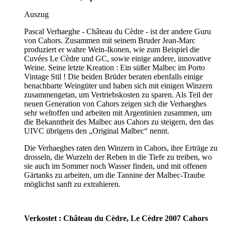
Auszug
Pascal
Verhaeghe
- Château du Cèdre -
ist
der
andere
Guru
von
Cahors
.
Zusammen
mit
seinem
Bruder
Jean-Marc
produziert
er
wahre
Wein-Ikonen
,
wie
zum
Beispiel
die
Cuvées Le Cèdre
und
GC
,
sowie
einige
andere
,
innovative
Weine
.
Seine
letzte
Kreation
:
Ein
süßer
Malbec
im
Porto
Vintage
Stil
!
Die
beiden
Brüder
beraten
ebenfalls
einige
benachbarte
Weingüter
und
haben
sich
mit
einigen
Winzern
zusammengetan
,
um
Vertriebskosten
zu
sparen
.
Als
Teil
der
neuen
Generation
von
Cahors
zeigen
sich
die
Verhaeghes
sehr
weltoffen
und
arbeiten
mit
Argentinien
zusammen
,
um
die
Bekanntheit
des
Malbec
aus
Cahors
zu
steigern
,
den
das
UIVC
übrigens
den
„Original
Malbec“
nennt
.
Die
Verhaeghes
raten
den
Winzern
in
Cahors
,
ihre
Erträge
zu
drosseln
,
die
Wurzeln
der
Reben
in
die
Tiefe
zu
treiben
,
wo
sie
auch
im
Sommer
noch
Wasser
finden
,
und
mit
offenen
Gärtanks
zu
arbeiten
,
um
die
Tannine
der
Malbec-Traube
möglichst
sanft
zu
extrahieren
.
Verkostet
: Château du Cèdre, Le Cèdre 2007
Cahors