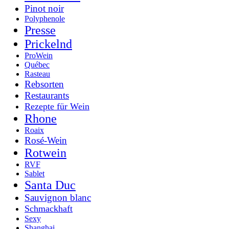
Pinot noir
Polyphenole
Presse
Prickelnd
ProWein
Québec
Rasteau
Rebsorten
Restaurants
Rezepte für Wein
Rhone
Roaix
Rosé-Wein
Rotwein
RVF
Sablet
Santa Duc
Sauvignon blanc
Schmackhaft
Sexy
Shanghai