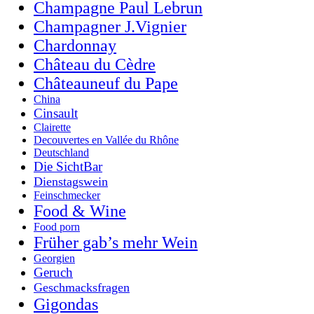
Champagne Paul Lebrun
Champagner J.Vignier
Chardonnay
Château du Cèdre
Châteauneuf du Pape
China
Cinsault
Clairette
Decouvertes en Vallée du Rhône
Deutschland
Die SichtBar
Dienstagswein
Feinschmecker
Food & Wine
Food porn
Früher gab’s mehr Wein
Georgien
Geruch
Geschmacksfragen
Gigondas