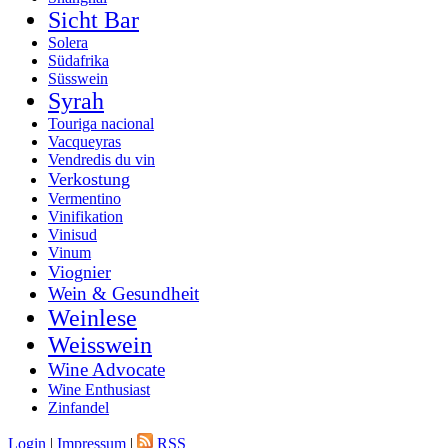
Sicht Bar
Solera
Südafrika
Süsswein
Syrah
Touriga nacional
Vacqueyras
Vendredis du vin
Verkostung
Vermentino
Vinifikation
Vinisud
Vinum
Viognier
Wein & Gesundheit
Weinlese
Weisswein
Wine Advocate
Wine Enthusiast
Zinfandel
Login
|
Impressum
|
RSS