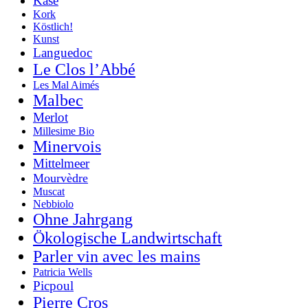
Käse
Kork
Köstlich!
Kunst
Languedoc
Le Clos l’Abbé
Les Mal Aimés
Malbec
Merlot
Millesime Bio
Minervois
Mittelmeer
Mourvèdre
Muscat
Nebbiolo
Ohne Jahrgang
Ökologische Landwirtschaft
Parler vin avec les mains
Patricia Wells
Picpoul
Pierre Cros