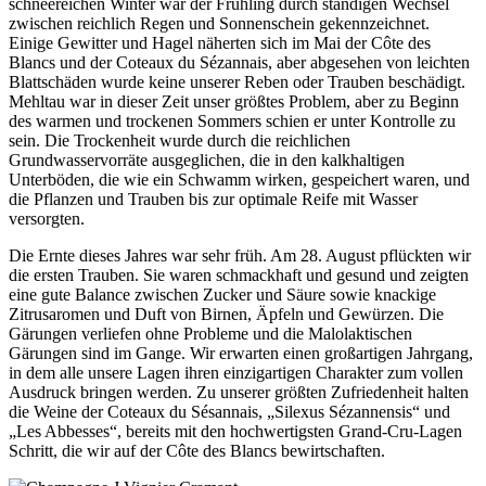
schneereichen Winter war der Frühling durch ständigen Wechsel
zwischen reichlich Regen und Sonnenschein gekennzeichnet.
Einige Gewitter und Hagel näherten sich im Mai der Côte des
Blancs und der Coteaux du Sézannais, aber abgesehen von leichten
Blattschäden wurde keine unserer Reben oder Trauben beschädigt.
Mehltau war in dieser Zeit unser größtes Problem, aber zu Beginn
des warmen und trockenen Sommers schien er unter Kontrolle zu
sein. Die Trockenheit wurde durch die reichlichen
Grundwasservorräte ausgeglichen, die in den kalkhaltigen
Unterböden, die wie ein Schwamm wirken, gespeichert waren, und
die Pflanzen und Trauben bis zur optimale Reife mit Wasser
versorgten.
Die Ernte dieses Jahres war sehr früh. Am 28. August pflückten wir
die ersten Trauben. Sie waren schmackhaft und gesund und zeigten
eine gute Balance zwischen Zucker und Säure sowie knackige
Zitrusaromen und Duft von Birnen, Äpfeln und Gewürzen. Die
Gärungen verliefen ohne Probleme und die Malolaktischen
Gärungen sind im Gange. Wir erwarten einen großartigen Jahrgang,
in dem alle unsere Lagen ihren einzigartigen Charakter zum vollen
Ausdruck bringen werden. Zu unserer größten Zufriedenheit halten
die Weine der Coteaux du Sésannais, „Silexus Sézannensis“ und
„Les Abbesses“, bereits mit den hochwertigsten Grand-Cru-Lagen
Schritt, die wir auf der Côte des Blancs bewirtschaften.