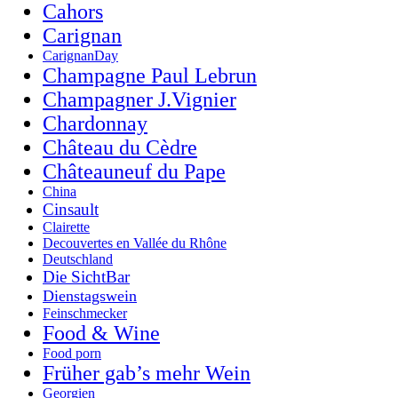
Cahors
Carignan
CarignanDay
Champagne Paul Lebrun
Champagner J.Vignier
Chardonnay
Château du Cèdre
Châteauneuf du Pape
China
Cinsault
Clairette
Decouvertes en Vallée du Rhône
Deutschland
Die SichtBar
Dienstagswein
Feinschmecker
Food & Wine
Food porn
Früher gab’s mehr Wein
Georgien