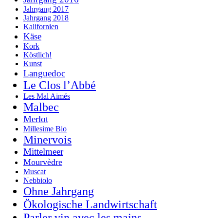
Jahrgang 2017
Jahrgang 2018
Kalifornien
Käse
Kork
Köstlich!
Kunst
Languedoc
Le Clos l’Abbé
Les Mal Aimés
Malbec
Merlot
Millesime Bio
Minervois
Mittelmeer
Mourvèdre
Muscat
Nebbiolo
Ohne Jahrgang
Ökologische Landwirtschaft
Parler vin avec les mains