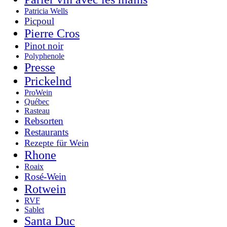
Patricia Wells
Picpoul
Pierre Cros
Pinot noir
Polyphenole
Presse
Prickelnd
ProWein
Québec
Rasteau
Rebsorten
Restaurants
Rezepte für Wein
Rhone
Roaix
Rosé-Wein
Rotwein
RVF
Sablet
Santa Duc