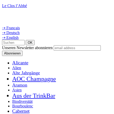
Le Clos l’Abbé
⇢ Français
⇢ Deutsch
⇢ English
Unseren Newsletter abonnieren
Alicante
Alien
Alte Jahrgänge
AOC Champagne
Aramon
Asien
Aus der TrinkBar
Biodiversität
Bourboulenc
Cabernet