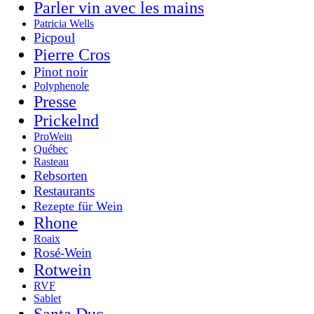
Parler vin avec les mains
Patricia Wells
Picpoul
Pierre Cros
Pinot noir
Polyphenole
Presse
Prickelnd
ProWein
Québec
Rasteau
Rebsorten
Restaurants
Rezepte für Wein
Rhone
Roaix
Rosé-Wein
Rotwein
RVF
Sablet
Santa Duc