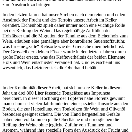
zum Ausdruck zu bringen.
In den letzten Jahren hat unser Streben nach dem reinen und edlen
Ausdruck der Frucht und des Terroirs unsere Arbeit im Keller
orientiert. Eichenholz spielt daher immer noch eine wichtige Rolle
bei der Reifung der Weine. Das regelmäßige Auffüllen der
Holzfässer und die Migration der Tannine aus dem Eichenholz zum
Wein, erlauben eine gemäßigte aber kontrollierte Sauerstoffzufuhr,
was für eine „zarte“ Rebsorte wie der Grenache unentbehrlich ist.
Der Grossteil der kleinen Fässer wurde in den letzten Jahren durch
große Fuder ersetzt, was das Kräfteverhältnis der beiden Elemente
Holz und Wein entschieden verändert hat. Und es erscheint uns
wesentlich, das Letzterer stets die Oberhand behält.
In der Kontinuität dieser Arbeit, hat sich unsere Keller in diesem
Jahr um drei 800 Liter fassende Tongefässe aus Impruneta
bereichert. In dieser Hochburg der Töpferei nahe Florenz gewinnt
man schon seit vielen Jahrhunderten eine spezielle Tonsorte aus dem
Boden, die zur Herstellung von Tonkrügen für Wein und Olivenöl
besonders geeignet scheint. Die von Hand hergestellten Gefäße
haben eine vollkommen glatte Oberfläche und ermöglichen die
Reifung der Weine ohne jegliche Zufuhr von Tanninen und
Aromen, während ihre spezielle Form den Ausdruck der Frucht und