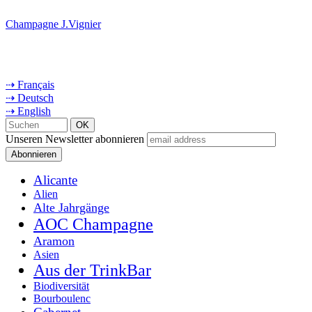
Champagne J.Vignier
⇢ Français
⇢ Deutsch
⇢ English
Unseren Newsletter abonnieren
Alicante
Alien
Alte Jahrgänge
AOC Champagne
Aramon
Asien
Aus der TrinkBar
Biodiversität
Bourboulenc