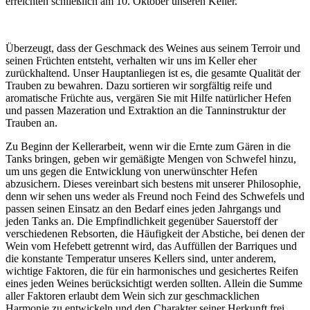
erreichten schließlich am 10. Oktober unseren Keller.
Überzeugt, dass der Geschmack des Weines aus seinem Terroir und
seinen Früchten entsteht, verhalten wir uns im Keller eher
zurückhaltend. Unser Hauptanliegen ist es, die gesamte Qualität der
Trauben zu bewahren. Dazu sortieren wir sorgfältig reife und
aromatische Früchte aus, vergären Sie mit Hilfe natürlicher Hefen
und passen Mazeration und Extraktion an die Tanninstruktur der
Trauben an.
Zu Beginn der Kellerarbeit, wenn wir die Ernte zum Gären in die
Tanks bringen, geben wir gemäßigte Mengen von Schwefel hinzu,
um uns gegen die Entwicklung von unerwünschter Hefen
abzusichern. Dieses vereinbart sich bestens mit unserer Philosophie,
denn wir sehen uns weder als Freund noch Feind des Schwefels und
passen seinen Einsatz an den Bedarf eines jeden Jahrgangs und
jeden Tanks an. Die Empfindlichkeit gegenüber Sauerstoff der
verschiedenen Rebsorten, die Häufigkeit der Abstiche, bei denen der
Wein vom Hefebett getrennt wird, das Auffüllen der Barriques und
die konstante Temperatur unseres Kellers sind, unter anderem,
wichtige Faktoren, die für ein harmonisches und gesichertes Reifen
eines jeden Weines berücksichtigt werden sollten. Allein die Summe
aller Faktoren erlaubt dem Wein sich zur geschmacklichen
Harmonie zu entwickeln und den Charakter seiner Herkunft frei