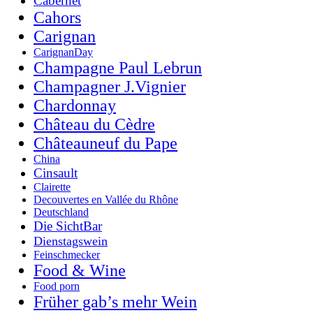
Cabernet
Cahors
Carignan
CarignanDay
Champagne Paul Lebrun
Champagner J.Vignier
Chardonnay
Château du Cèdre
Châteauneuf du Pape
China
Cinsault
Clairette
Decouvertes en Vallée du Rhône
Deutschland
Die SichtBar
Dienstagswein
Feinschmecker
Food & Wine
Food porn
Früher gab’s mehr Wein