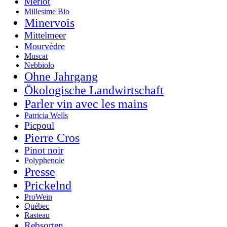
Merlot
Millesime Bio
Minervois
Mittelmeer
Mourvèdre
Muscat
Nebbiolo
Ohne Jahrgang
Ökologische Landwirtschaft
Parler vin avec les mains
Patricia Wells
Picpoul
Pierre Cros
Pinot noir
Polyphenole
Presse
Prickelnd
ProWein
Québec
Rasteau
Rebsorten