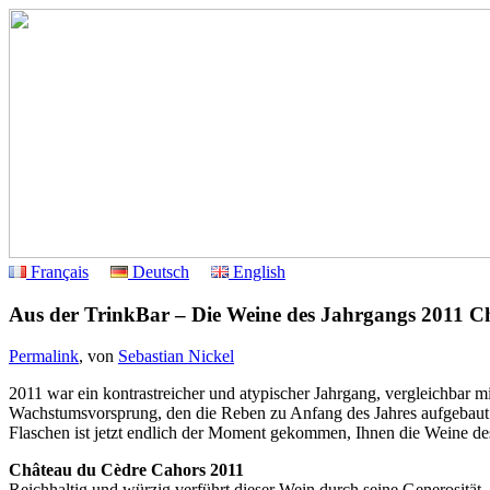
Français
Deutsch
English
Aus der TrinkBar – Die Weine des Jahrgangs 2011 
Permalink
, von
Sebastian Nickel
2011 war ein kontrastreicher und atypischer Jahrgang, vergleichbar 
Wachstumsvorsprung, den die Reben zu Anfang des Jahres aufgebaut ha
Flaschen ist jetzt endlich der Moment gekommen, Ihnen die Weine de
Château du Cèdre Cahors 2011
Reichhaltig und würzig verführt dieser Wein durch seine Generosität