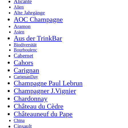
Alicante
Alien
Alte Jahrgänge
AOC Champagne
Aramon
Asien
Aus der TrinkBar
Biodiversität
Bourboulenc
Cabernet
Cahors
Carignan
CarignanDay
Champagne Paul Lebrun
Champagner J.Vignier
Chardonnay
Château du Cèdre
Châteauneuf du Pape
China
Cinsault