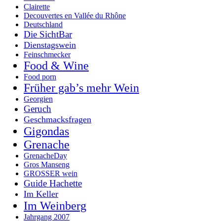
Clairette
Decouvertes en Vallée du Rhône
Deutschland
Die SichtBar
Dienstagswein
Feinschmecker
Food & Wine
Food porn
Früher gab’s mehr Wein
Georgien
Geruch
Geschmacksfragen
Gigondas
Grenache
GrenacheDay
Gros Manseng
GROSSER wein
Guide Hachette
Im Keller
Im Weinberg
Jahrgang 2007