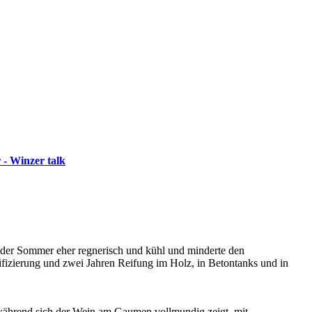
 - Winzer talk
h der Sommer eher regnerisch und kühl und minderte den
ifizierung und zwei Jahren Reifung im Holz, in Betontanks und in
, während sich der Wein am Gaumen vollmundig zeigt, mit