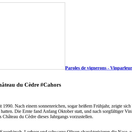
Paroles de vignerons - Vinparleur
Château du Cèdre #Cahors
mit 1990. Nach einem sonnenreichen, sogar heißem Frühjahr, zeigte sic
tten. Die Ernte fand Anfang Oktober statt, und nach sorgfältiger Vin
s Château du Cèdre dieses Jahrgangs vorzustellen.
. Sauerkirsch, Lorbeer und schwarze Oliven charakterisieren die Nase