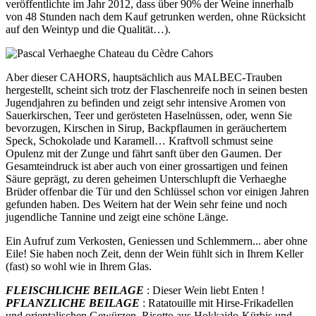
veröffentlichte im Jahr 2012, dass über 90% der Weine innerhalb
von 48 Stunden nach dem Kauf getrunken werden, ohne Rücksicht
auf den Weintyp und die Qualität…).
Aber dieser CAHORS, hauptsächlich aus MALBEC-Trauben
hergestellt, scheint sich trotz der Flaschenreife noch in seinen besten
Jugendjahren zu befinden und zeigt sehr intensive Aromen von
Sauerkirschen, Teer und gerösteten Haselnüssen, oder, wenn Sie
bevorzugen, Kirschen in Sirup, Backpflaumen in geräuchertem
Speck, Schokolade und Karamell… Kraftvoll schmust seine
Opulenz mit der Zunge und fährt sanft über den Gaumen. Der
Gesamteindruck ist aber auch von einer grossartigen und feinen
Säure geprägt, zu deren geheimen Unterschlupft die Verhaeghe
Brüder offenbar die Tür und den Schlüssel schon vor einigen Jahren
gefunden haben. Des Weitern hat der Wein sehr feine und noch
jugendliche Tannine und zeigt eine schöne Länge.
Ein Aufruf zum Verkosten, Geniessen und Schlemmern... aber ohne
Eile! Sie haben noch Zeit, denn der Wein fühlt sich in Ihrem Keller
(fast) so wohl wie in Ihrem Glas.
FLEISCHLICHE BEILAGE
: Dieser Wein liebt Enten !
PFLANZLICHE BEILAGE
: Ratatouille mit Hirse-Frikadellen
und orientalischen Gewürzen, Risotto aus Hokkaido-Kürbis und