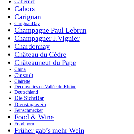
Cabernet
Cahors
Carignan
CarignanDay
Champagne Paul Lebrun
Champagner J.Vignier
Chardonnay
Château du Cèdre
Châteauneuf du Pape
China
Cinsault
Clairette
Decouvertes en Vallée du Rhône
Deutschland
Die SichtBar
Dienstagswein
Feinschmecker
Food & Wine
Food porn
Früher gab’s mehr Wein