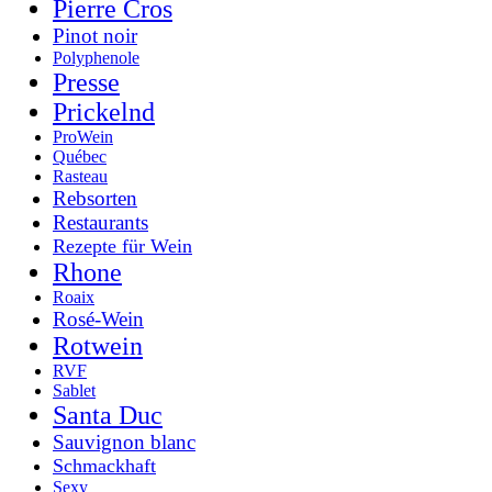
Pierre Cros
Pinot noir
Polyphenole
Presse
Prickelnd
ProWein
Québec
Rasteau
Rebsorten
Restaurants
Rezepte für Wein
Rhone
Roaix
Rosé-Wein
Rotwein
RVF
Sablet
Santa Duc
Sauvignon blanc
Schmackhaft
Sexy