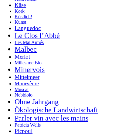
Käse
Kork
Köstlich!
Kunst
Languedoc
Le Clos l’Abbé
Les Mal Aimés
Malbec
Merlot
Millesime Bio
Minervois
Mittelmeer
Mourvèdre
Muscat
Nebbiolo
Ohne Jahrgang
Ökologische Landwirtschaft
Parler vin avec les mains
Patricia Wells
Picpoul