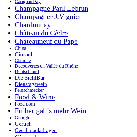
CarignanDay
Champagne Paul Lebrun
Champagner J.Vignier
Chardonnay
Château du Cèdre
Châteauneuf du Pape
China
Cinsault
Clairette
Decouvertes en Vallée du Rhône
Deutschland
Die SichtBar
Dienstagswein
Feinschmecker
Food & Wine
Food porn
Früher gab’s mehr Wein
Georgien
Geruch
Geschmacksfragen