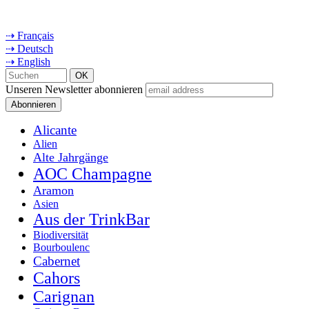
⇢ Français
⇢ Deutsch
⇢ English
Unseren Newsletter abonnieren
Alicante
Alien
Alte Jahrgänge
AOC Champagne
Aramon
Asien
Aus der TrinkBar
Biodiversität
Bourboulenc
Cabernet
Cahors
Carignan