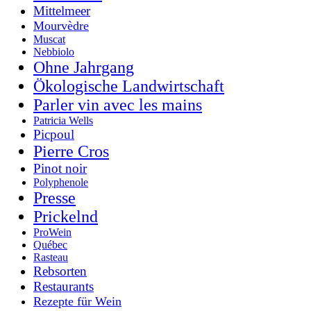
Mittelmeer
Mourvèdre
Muscat
Nebbiolo
Ohne Jahrgang
Ökologische Landwirtschaft
Parler vin avec les mains
Patricia Wells
Picpoul
Pierre Cros
Pinot noir
Polyphenole
Presse
Prickelnd
ProWein
Québec
Rasteau
Rebsorten
Restaurants
Rezepte für Wein