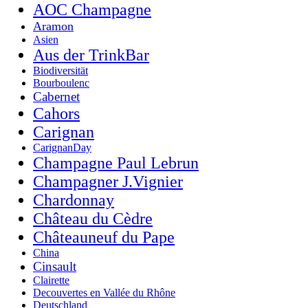
AOC Champagne
Aramon
Asien
Aus der TrinkBar
Biodiversität
Bourboulenc
Cabernet
Cahors
Carignan
CarignanDay
Champagne Paul Lebrun
Champagner J.Vignier
Chardonnay
Château du Cèdre
Châteauneuf du Pape
China
Cinsault
Clairette
Decouvertes en Vallée du Rhône
Deutschland