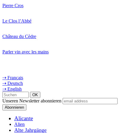
Pierre Cros
Le Clos l’Abbé
Château du Cèdre
Parler vin avec les mains
⇢ Français
⇢ Deutsch
⇢ English
Unseren Newsletter abonnieren
Alicante
Alien
Alte Jahrgänge