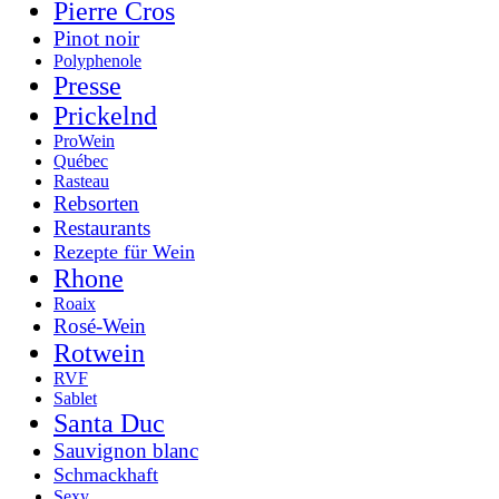
Pierre Cros
Pinot noir
Polyphenole
Presse
Prickelnd
ProWein
Québec
Rasteau
Rebsorten
Restaurants
Rezepte für Wein
Rhone
Roaix
Rosé-Wein
Rotwein
RVF
Sablet
Santa Duc
Sauvignon blanc
Schmackhaft
Sexy