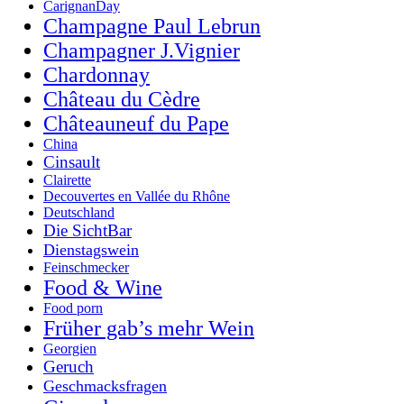
CarignanDay
Champagne Paul Lebrun
Champagner J.Vignier
Chardonnay
Château du Cèdre
Châteauneuf du Pape
China
Cinsault
Clairette
Decouvertes en Vallée du Rhône
Deutschland
Die SichtBar
Dienstagswein
Feinschmecker
Food & Wine
Food porn
Früher gab’s mehr Wein
Georgien
Geruch
Geschmacksfragen