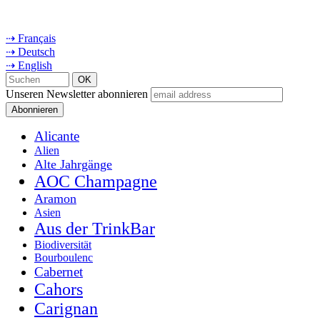
⇢ Français
⇢ Deutsch
⇢ English
Unseren Newsletter abonnieren
Alicante
Alien
Alte Jahrgänge
AOC Champagne
Aramon
Asien
Aus der TrinkBar
Biodiversität
Bourboulenc
Cabernet
Cahors
Carignan