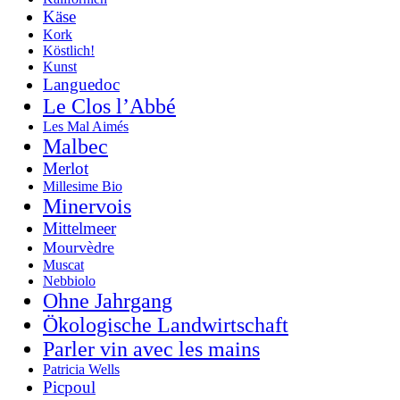
Käse
Kork
Köstlich!
Kunst
Languedoc
Le Clos l’Abbé
Les Mal Aimés
Malbec
Merlot
Millesime Bio
Minervois
Mittelmeer
Mourvèdre
Muscat
Nebbiolo
Ohne Jahrgang
Ökologische Landwirtschaft
Parler vin avec les mains
Patricia Wells
Picpoul