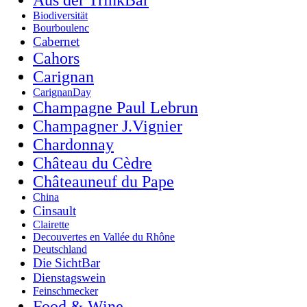
Biodiversität
Bourboulenc
Cabernet
Cahors
Carignan
CarignanDay
Champagne Paul Lebrun
Champagner J.Vignier
Chardonnay
Château du Cèdre
Châteauneuf du Pape
China
Cinsault
Clairette
Decouvertes en Vallée du Rhône
Deutschland
Die SichtBar
Dienstagswein
Feinschmecker
Food & Wine