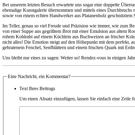
Bei unserem letzten Besuch erwartete uns sogar eine doppelte Überr
ehemalige Kunstgalerie übernommen und mittels eines Durchbruchs mi
sowie von einem echten Handwerker aus Platanenholz geschnitztem Sc
Im Teller, genau so viel Freude und Präzision wie immer, wie zum Be
von einer Suppe aus gegrilltem Brot mit einer Emulsion aus altem Ro
rohem Kohlrabi auf einem Küchlein aus Buchweizen an frischer Kräu
nicht alles! Die Emotion steigt auf den Höhepunkt mit dem perfekt, a
gebratenem Fenchel, Senfblättern und einem frischen Quark mit Er
Uns bleibt nur eines zu sagen: Weiter so! Rendez-vous in einigen Jah
Eine Nachricht, ein Kommentar?
Text Ihres Beitrags
Um einen Absatz einzufügen, lassen Sie einfach eine Zeile fr