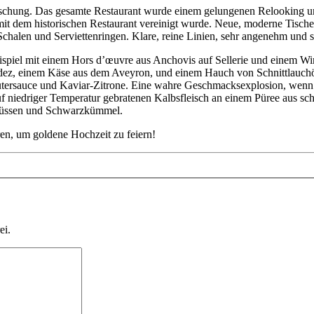
aschung. Das gesamte Restaurant wurde einem gelungenen Relooking un
t dem historischen Restaurant vereinigt wurde. Neue, moderne Tische
halen und Serviettenringen. Klare, reine Linien, sehr angenehm und 
ispiel mit einem Hors d’œuvre aus Anchovis auf Sellerie und einem Win
dez, einem Käse aus dem Aveyron, und einem Hauch von Schnittlauchöl.
tersauce und Kaviar-Zitrone. Eine wahre Geschmacksexplosion, wenn d
uf niedriger Temperatur gebratenen Kalbsfleisch an einem Püree aus sc
dnüssen und Schwarzkümmel.
ren, um goldene Hochzeit zu feiern!
ei.