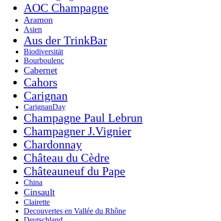
AOC Champagne
Aramon
Asien
Aus der TrinkBar
Biodiversität
Bourboulenc
Cabernet
Cahors
Carignan
CarignanDay
Champagne Paul Lebrun
Champagner J.Vignier
Chardonnay
Château du Cèdre
Châteauneuf du Pape
China
Cinsault
Clairette
Decouvertes en Vallée du Rhône
Deutschland