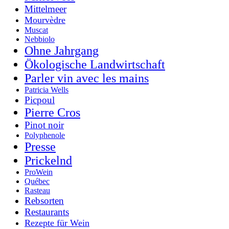
Mittelmeer
Mourvèdre
Muscat
Nebbiolo
Ohne Jahrgang
Ökologische Landwirtschaft
Parler vin avec les mains
Patricia Wells
Picpoul
Pierre Cros
Pinot noir
Polyphenole
Presse
Prickelnd
ProWein
Québec
Rasteau
Rebsorten
Restaurants
Rezepte für Wein