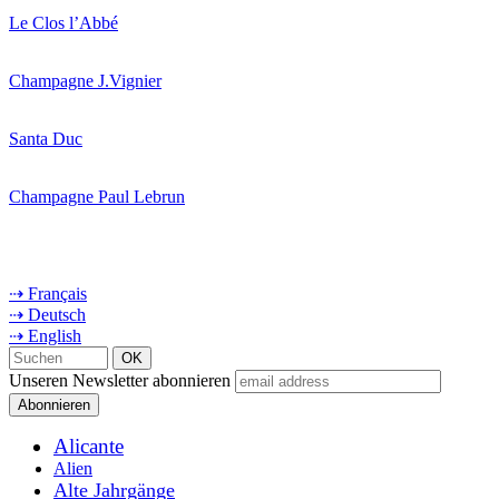
Le Clos l’Abbé
Champagne J.Vignier
Santa Duc
Champagne Paul Lebrun
⇢ Français
⇢ Deutsch
⇢ English
Unseren Newsletter abonnieren
Alicante
Alien
Alte Jahrgänge