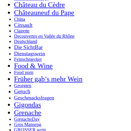
Château du Cèdre
Châteauneuf du Pape
China
Cinsault
Clairette
Decouvertes en Vallée du Rhône
Deutschland
Die SichtBar
Dienstagswein
Feinschmecker
Food & Wine
Food porn
Früher gab’s mehr Wein
Georgien
Geruch
Geschmacksfragen
Gigondas
Grenache
GrenacheDay
Gros Manseng
GROSSER wein