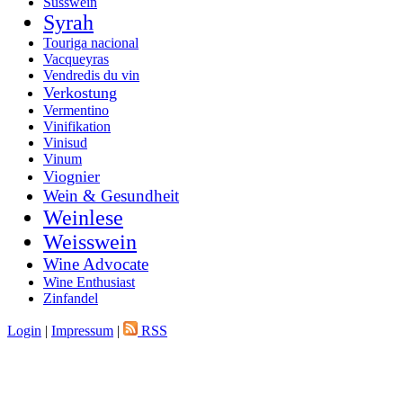
Süsswein
Syrah
Touriga nacional
Vacqueyras
Vendredis du vin
Verkostung
Vermentino
Vinifikation
Vinisud
Vinum
Viognier
Wein & Gesundheit
Weinlese
Weisswein
Wine Advocate
Wine Enthusiast
Zinfandel
Login
|
Impressum
|
RSS