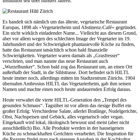
Institution seit über hundert Jahren.
Es handelt sich nämlich um das älteste, vegetarische Restaurant
Europas, 1898 als «Vegetarierheim und Abstinenz-Café» gegründet.
Ein nicht wirklich einladender Name... Vielleicht aus diesem Grund,
aber vor allem wegen des schlechten Image der Vegetarier im 19.
Jahrhundert und der Schwierigkeit phantasievolle Köche zu finden,
hatte das Restaurant tatsächlich schon bald finanzielle
Schwierigkeiten. Vegetarier waren damals als „Grasfresser“
verschrien, und man nannte das neue Restaurant auch
„Wurzelbunker“. Schon bald zog das Restaurant um, an einen Ort
außerhalb der Stadt, in die Sihlstrasse. Dort befindet sich HILTL
heute immer noch, allerdings mitten im Stadtzentrum Zürichs. 1904
übernahm Ambrosius HILTL das Vegetarierheim, gab ihm seinen
Namen und machte einen noch heute andauernden Erfolg daraus.
Heute verwaltet die vierte HILTL-Generation den „Tempel des
gesunden Schmaus“. Tagsüber ist vor allem das riesige Buffet ein
großer Erfolg: Verschiedene Salate, allerlei Bratlinge, Nudelgerichte,
Obst, Nachspeisen und Gebäck, alles vegetarisch oder vegan.
Eingekauft wird lokal, ökologisch bewusst und meist (aber nicht
ausschließlich) Bio. Alle Produkte werden in der hauseigenen
Küche zu schmackhaften Gerichten verarbeitet. Die Inspiration für
die Rezepte findet man nach eigenen Angaben in der Kochkultur