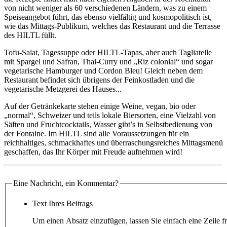
von nicht weniger als 60 verschiedenen Ländern, was zu einem
Speiseangebot führt, das ebenso vielfältig und kosmopolitisch ist,
wie das Mittags-Publikum, welches das Restaurant und die Terrasse
des HILTL füllt.
Tofu-Salat, Tagessuppe oder HILTL-Tapas, aber auch Tagliatelle
mit Spargel und Safran, Thai-Curry und „Riz colonial“ und sogar
vegetarische Hamburger und Cordon Bleu! Gleich neben dem
Restaurant befindet sich übrigens der Feinkostladen und die
vegetarische Metzgerei des Hauses...
Auf der Getränkekarte stehen einige Weine, vegan, bio oder
„normal“, Schweizer und teils lokale Biersorten, eine Vielzahl von
Säften und Fruchtcocktails, Wasser gibt’s in Selbstbedienung von
der Fontaine. Im HILTL sind alle Voraussetzungen für ein
reichhaltiges, schmackhaftes und überraschungsreiches Mittagsmenü
geschaffen, das Ihr Körper mit Freude aufnehmen wird!
Eine Nachricht, ein Kommentar?
Text Ihres Beitrags
Um einen Absatz einzufügen, lassen Sie einfach eine Zeile fr