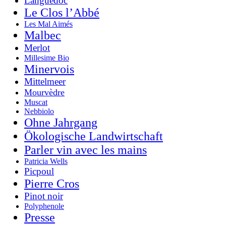
Languedoc
Le Clos l’Abbé
Les Mal Aimés
Malbec
Merlot
Millesime Bio
Minervois
Mittelmeer
Mourvèdre
Muscat
Nebbiolo
Ohne Jahrgang
Ökologische Landwirtschaft
Parler vin avec les mains
Patricia Wells
Picpoul
Pierre Cros
Pinot noir
Polyphenole
Presse