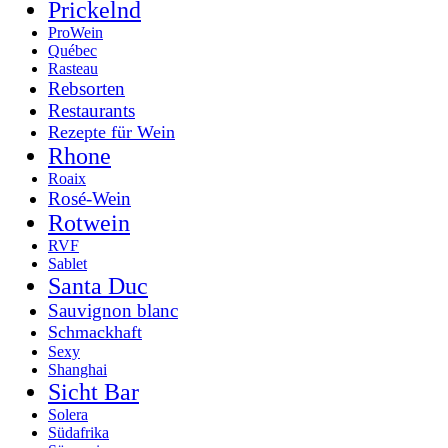
Prickelnd
ProWein
Québec
Rasteau
Rebsorten
Restaurants
Rezepte für Wein
Rhone
Roaix
Rosé-Wein
Rotwein
RVF
Sablet
Santa Duc
Sauvignon blanc
Schmackhaft
Sexy
Shanghai
Sicht Bar
Solera
Südafrika