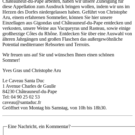
Châteauneuf-du-Pape arbeiten, haben wir unsere Zuneigung für
diese Appellation zum Ausdruck bringen wollen, indem wir uns im
Herzen des Dorfes niedergelassen haben. Geführt von Christophe
Aru, einem erfahrenen Sommelier, können Sie hier unsere
Einzellagen aus Gigondas und Châteauneuf-du-Pape entdecken und
verkosten, unsere Weine aus Vacqueyras und Rasteau, sowie einige
großherzige Côtes du Rhône. Entdecken Sie über eine Auswahl von
älteren Jahrgängen und großen Flaschen das außergewöhnliche
Potential mediterraner Rebsorten und Terroirs.
Wir freuen uns auf Sie und wünschen Ihnen einen schönen
Sommer!
Yves Gras und Christophe Aru
Le Caveau Santa Duc
1 Avenue Charles de Gaulle
84230 Châteauneuf-du-Pape
Tel: 04 90 25 02 53
caveau@santaduc.fr
Geöffnet von Montag bis Samstag, von 10h bis 18h30.
Eine Nachricht, ein Kommentar?