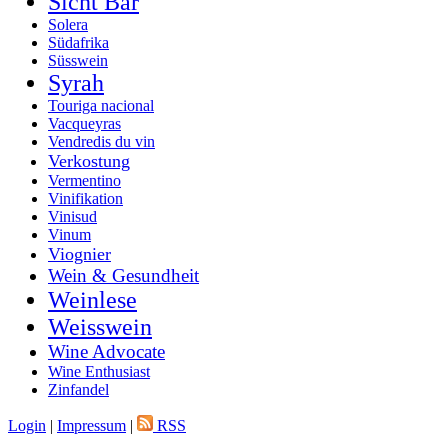
Sicht Bar
Solera
Südafrika
Süsswein
Syrah
Touriga nacional
Vacqueyras
Vendredis du vin
Verkostung
Vermentino
Vinifikation
Vinisud
Vinum
Viognier
Wein & Gesundheit
Weinlese
Weisswein
Wine Advocate
Wine Enthusiast
Zinfandel
Login
|
Impressum
|
RSS