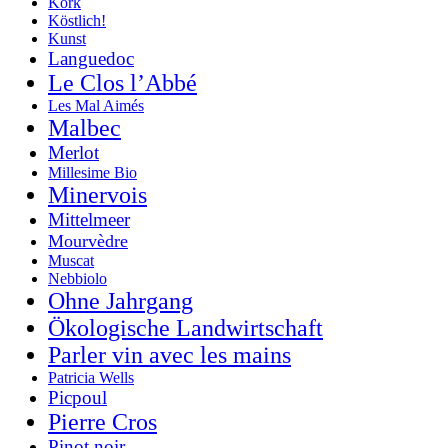
Kork
Köstlich!
Kunst
Languedoc
Le Clos l’Abbé
Les Mal Aimés
Malbec
Merlot
Millesime Bio
Minervois
Mittelmeer
Mourvèdre
Muscat
Nebbiolo
Ohne Jahrgang
Ökologische Landwirtschaft
Parler vin avec les mains
Patricia Wells
Picpoul
Pierre Cros
Pinot noir