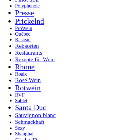
Polyphenole
Presse
Prickelnd
ProWein
Québec
Rasteau
Rebsorten
Restaurants
Rezepte für Wein
Rhone
Roaix
Rosé-Wein
Rotwein
RVF
Sablet
Santa Duc
Sauvignon blanc
Schmackhaft
Sexy
Shanghai