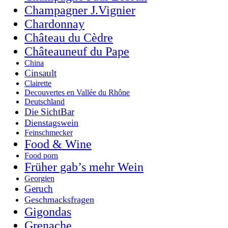
Champagner J.Vignier
Chardonnay
Château du Cèdre
Châteauneuf du Pape
China
Cinsault
Clairette
Decouvertes en Vallée du Rhône
Deutschland
Die SichtBar
Dienstagswein
Feinschmecker
Food & Wine
Food porn
Früher gab’s mehr Wein
Georgien
Geruch
Geschmacksfragen
Gigondas
Grenache