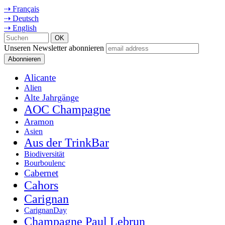
⇢ Français
⇢ Deutsch
⇢ English
Unseren Newsletter abonnieren
Alicante
Alien
Alte Jahrgänge
AOC Champagne
Aramon
Asien
Aus der TrinkBar
Biodiversität
Bourboulenc
Cabernet
Cahors
Carignan
CarignanDay
Champagne Paul Lebrun