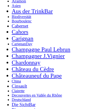
Aramon
Asien
Aus der TrinkBar
Biodiversität
Bourboulenc
Cabernet
Cahors
Carignan
CarignanDay
Champagne Paul Lebrun
Champagner J.Vignier
Chardonnay
Château du Cèdre
Châteauneuf du Pape
China
Cinsault
Clairette
Decouvertes en Vallée du Rhône
Deutschland
Die SichtBar