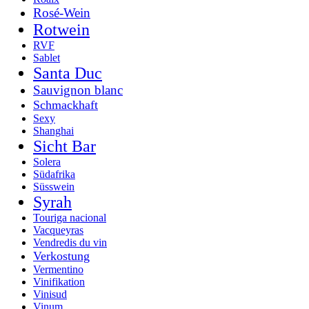
Rosé-Wein
Rotwein
RVF
Sablet
Santa Duc
Sauvignon blanc
Schmackhaft
Sexy
Shanghai
Sicht Bar
Solera
Südafrika
Süsswein
Syrah
Touriga nacional
Vacqueyras
Vendredis du vin
Verkostung
Vermentino
Vinifikation
Vinisud
Vinum