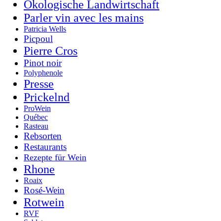
Ökologische Landwirtschaft
Parler vin avec les mains
Patricia Wells
Picpoul
Pierre Cros
Pinot noir
Polyphenole
Presse
Prickelnd
ProWein
Québec
Rasteau
Rebsorten
Restaurants
Rezepte für Wein
Rhone
Roaix
Rosé-Wein
Rotwein
RVF