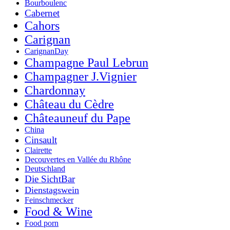
Bourboulenc
Cabernet
Cahors
Carignan
CarignanDay
Champagne Paul Lebrun
Champagner J.Vignier
Chardonnay
Château du Cèdre
Châteauneuf du Pape
China
Cinsault
Clairette
Decouvertes en Vallée du Rhône
Deutschland
Die SichtBar
Dienstagswein
Feinschmecker
Food & Wine
Food porn