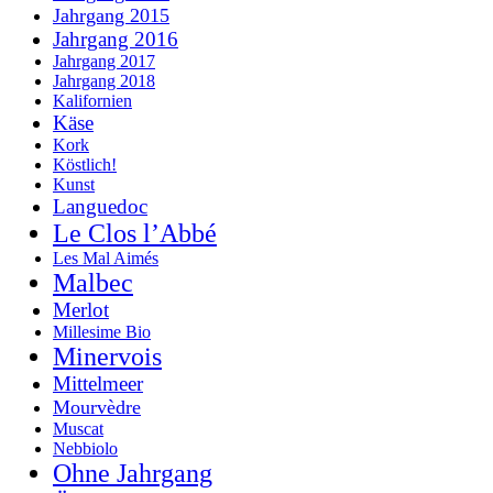
Jahrgang 2015
Jahrgang 2016
Jahrgang 2017
Jahrgang 2018
Kalifornien
Käse
Kork
Köstlich!
Kunst
Languedoc
Le Clos l’Abbé
Les Mal Aimés
Malbec
Merlot
Millesime Bio
Minervois
Mittelmeer
Mourvèdre
Muscat
Nebbiolo
Ohne Jahrgang