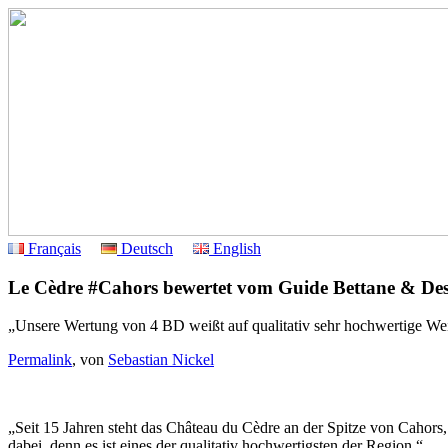
Français
Deutsch
English
Le Cèdre #Cahors bewertet vom Guide Bettane & Des
„Unsere Wertung von 4 BD weißt auf qualitativ sehr hochwertige Wei
Permalink
, von
Sebastian Nickel
„Seit 15 Jahren steht das Château du Cèdre an der Spitze von Cahors,
dabei, denn es ist eines der qualitativ hochwertigsten der Region.“