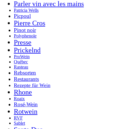
Parler vin avec les mains
Patricia Wells
Picpoul
Pierre Cros
Pinot noir
Polyphenole
Presse
Prickelnd
ProWein
Québec
Rasteau
Rebsorten
Restaurants
Rezepte für Wein
Rhone
Roaix
Rosé-Wein
Rotwein
RVF
Sablet