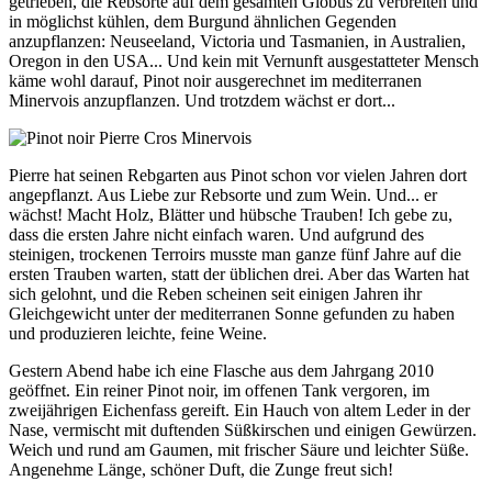
getrieben, die Rebsorte auf dem gesamten Globus zu verbreiten und
in möglichst kühlen, dem Burgund ähnlichen Gegenden
anzupflanzen: Neuseeland, Victoria und Tasmanien, in Australien,
Oregon in den USA... Und kein mit Vernunft ausgestatteter Mensch
käme wohl darauf, Pinot noir ausgerechnet im mediterranen
Minervois anzupflanzen. Und trotzdem wächst er dort...
Pierre hat seinen Rebgarten aus Pinot schon vor vielen Jahren dort
angepflanzt. Aus Liebe zur Rebsorte und zum Wein. Und... er
wächst! Macht Holz, Blätter und hübsche Trauben! Ich gebe zu,
dass die ersten Jahre nicht einfach waren. Und aufgrund des
steinigen, trockenen Terroirs musste man ganze fünf Jahre auf die
ersten Trauben warten, statt der üblichen drei. Aber das Warten hat
sich gelohnt, und die Reben scheinen seit einigen Jahren ihr
Gleichgewicht unter der mediterranen Sonne gefunden zu haben
und produzieren leichte, feine Weine.
Gestern Abend habe ich eine Flasche aus dem Jahrgang 2010
geöffnet. Ein reiner Pinot noir, im offenen Tank vergoren, im
zweijährigen Eichenfass gereift. Ein Hauch von altem Leder in der
Nase, vermischt mit duftenden Süßkirschen und einigen Gewürzen.
Weich und rund am Gaumen, mit frischer Säure und leichter Süße.
Angenehme Länge, schöner Duft, die Zunge freut sich!