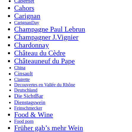
Cabernet
Cahors
Carignan
CarignanDay
Champagne Paul Lebrun
Champagner J.Vignier
Chardonnay
Château du Cèdre
Châteauneuf du Pape
China
Cinsault
Clairette
Decouvertes en Vallée du Rhône
Deutschland
Die SichtBar
Dienstagswein
Feinschmecker
Food & Wine
Food porn
Früher gab’s mehr Wein