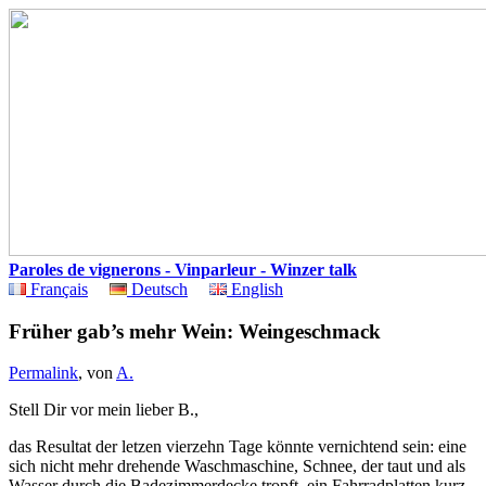
Paroles de vignerons - Vinparleur - Winzer talk
Français
Deutsch
English
Früher gab’s mehr Wein: Weingeschmack
Permalink
, von
A.
Stell Dir vor mein lieber B.,
das Resultat der letzen vierzehn Tage könnte vernichtend sein: eine
sich nicht mehr drehende Waschmaschine, Schnee, der taut und als
Wasser durch die Badezimmerdecke tropft, ein Fahrradplatten kurz