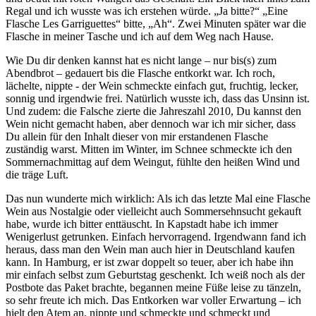
Regal und ich wusste was ich erstehen würde. „Ja bitte?“ „Eine
Flasche Les Garriguettes“ bitte, „Ah“. Zwei Minuten später war die
Flasche in meiner Tasche und ich auf dem Weg nach Hause.
Wie Du dir denken kannst hat es nicht lange – nur bis(s) zum
Abendbrot – gedauert bis die Flasche entkorkt war. Ich roch,
lächelte, nippte - der Wein schmeckte einfach gut, fruchtig, lecker,
sonnig und irgendwie frei. Natürlich wusste ich, dass das Unsinn ist.
Und zudem: die Falsche zierte die Jahreszahl 2010, Du kannst den
Wein nicht gemacht haben, aber dennoch war ich mir sicher, dass
Du allein für den Inhalt dieser von mir erstandenen Flasche
zuständig warst. Mitten im Winter, im Schnee schmeckte ich den
Sommernachmittag auf dem Weingut, fühlte den heißen Wind und
die träge Luft.
Das nun wunderte mich wirklich: Als ich das letzte Mal eine Flasche
Wein aus Nostalgie oder vielleicht auch Sommersehnsucht gekauft
habe, wurde ich bitter enttäuscht. In Kapstadt habe ich immer
Wenigerlust getrunken. Einfach hervorragend. Irgendwann fand ich
heraus, dass man den Wein man auch hier in Deutschland kaufen
kann. In Hamburg, er ist zwar doppelt so teuer, aber ich habe ihn
mir einfach selbst zum Geburtstag geschenkt. Ich weiß noch als der
Postbote das Paket brachte, begannen meine Füße leise zu tänzeln,
so sehr freute ich mich. Das Entkorken war voller Erwartung – ich
hielt den Atem an, nippte und schmeckte und schmeckt und