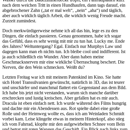
nach dem weichen Tritt in einen Hundhaufen, dann tags darauf, ein
abgebrochener Zahn („tat er mal weh“, „nein“ „aha“) und täglich,
aber auch wirklich täglich Arbeit, die wirklich wenig Freude macht.
Zurzeit zumindest.
Doch merkwürdigerweise nehme ich all das hin, lege es zu den
Dingen, die einfach passieren. Genau genommen, habe ich sogar
das Gefühl, dass es sehr wenig mit mir zu tun hat. Lucky me. Ende
des Jahres? Weltuntergang? Egal. Einfach nur Murphys Law und
dagegen kann man eh nichts tun. Ich bleibe cool und indifferent. Ist
ja auch schließlich ein Wunder. Aber dann haben meine
Geschmacksnerven mir eine wirkliche Überraschung beschert. Die
Nerven, die den Wein schmecken. Weißt du?
Letzten Freitag war ich mit meinem Patenkind im Kino. Sie hatte
sich Hotel Transsilvanien gewünscht, natürlich in 3D, das ist teurer
und unschärfer und manchmal flattert ein Gegenstand aus dem Bild.
Ich habe bis jetzt nicht verstanden, warum sich manche darüber
erschrecken und lustig kreischen. Aber gefallen hat es mir auch.
Dracula ist eben einfach nett. Ich wurde während des Films hungrig
und dachte mir ein Abendessen aus. Rot spielte dabei eine große
Rolle und der Heimweg wollte es, dass ich am Weinladen Schmidt
vorbei kam. Leise klingelte etwas in meinem Hinterkopf, also stieg
ich vom Fahrrad, klopfte mir den aufgewirbelten Schnee vom Bein
und betrat mit roten Wangen das Geschäft. Ein Blick nach links zum