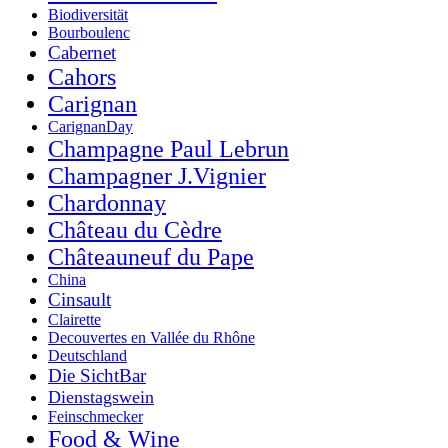
Biodiversität
Bourboulenc
Cabernet
Cahors
Carignan
CarignanDay
Champagne Paul Lebrun
Champagner J.Vignier
Chardonnay
Château du Cèdre
Châteauneuf du Pape
China
Cinsault
Clairette
Decouvertes en Vallée du Rhône
Deutschland
Die SichtBar
Dienstagswein
Feinschmecker
Food & Wine