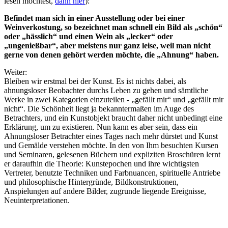
lesen möchtest,
dann hier
):
Befindet man sich in einer Ausstellung oder bei einer
Weinverkostung, so bezeichnet man schnell ein Bild als „schön“
oder „hässlich“ und einen Wein als „lecker“ oder
„ungenießbar“, aber meistens nur ganz leise, weil man nicht
gerne von denen gehört werden möchte, die „Ahnung“ haben.
Weiter:
Bleiben wir erstmal bei der Kunst. Es ist nichts dabei, als
ahnungsloser Beobachter durchs Leben zu gehen und sämtliche
Werke in zwei Kategorien einzuteilen - „gefällt mir“ und „gefällt mir
nicht“. Die Schönheit liegt ja bekanntermaßen im Auge des
Betrachters, und ein Kunstobjekt braucht daher nicht unbedingt eine
Erklärung, um zu existieren. Nun kann es aber sein, dass ein
Ahnungsloser Betrachter eines Tages nach mehr dürstet und Kunst
und Gemälde verstehen möchte. In den von Ihm besuchten Kursen
und Seminaren, gelesenen Büchern und expliziten Broschüren lernt
er daraufhin die Theorie: Kunstepochen und ihre wichtigsten
Vertreter, benutzte Techniken und Farbnuancen, spirituelle Antriebe
und philosophische Hintergründe, Bildkonstruktionen,
Anspielungen auf andere Bilder, zugrunde liegende Ereignisse,
Neuinterpretationen.