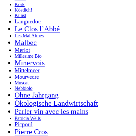
Kork
Köstlich!
Kunst
Languedoc
Le Clos l’Abbé
Les Mal Aimés
Malbec
Merlot
Millesime Bio
Minervois
Mittelmeer
Mourvèdre
Muscat
Nebbiolo
Ohne Jahrgang
Ökologische Landwirtschaft
Parler vin avec les mains
Patricia Wells
Picpoul
Pierre Cros