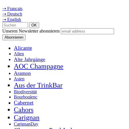
⇢ Français
⇢ Deutsch
⇢ English
Unseren Newsletter abonnieren
Alicante
Alien
Alte Jahrgänge
AOC Champagne
Aramon
Asien
Aus der TrinkBar
Biodiversität
Bourboulenc
Cabernet
Cahors
Carignan
CarignanDay