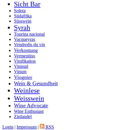
Sicht Bar
Solera
Südafrika
Süsswein
Syrah
Touriga nacional
Vacqueyras
Vendredis du vin
Verkostung
Vermentino
Vinifikation
Vinisud
Vinum
Viognier
Wein & Gesundheit
Weinlese
Weisswein
Wine Advocate
Wine Enthusiast
Zinfandel
Login
|
Impressum
|
RSS