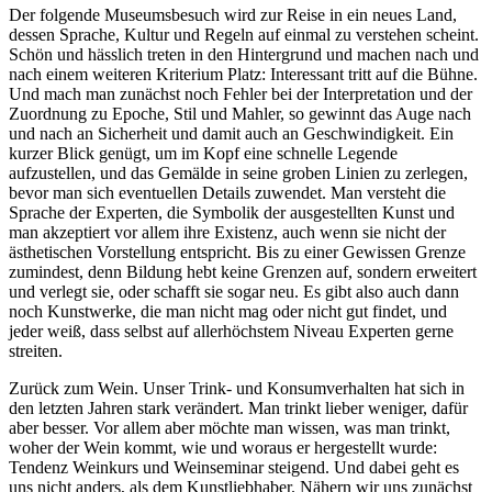
Der folgende Museumsbesuch wird zur Reise in ein neues Land,
dessen Sprache, Kultur und Regeln auf einmal zu verstehen scheint.
Schön und hässlich treten in den Hintergrund und machen nach und
nach einem weiteren Kriterium Platz: Interessant tritt auf die Bühne.
Und mach man zunächst noch Fehler bei der Interpretation und der
Zuordnung zu Epoche, Stil und Mahler, so gewinnt das Auge nach
und nach an Sicherheit und damit auch an Geschwindigkeit. Ein
kurzer Blick genügt, um im Kopf eine schnelle Legende
aufzustellen, und das Gemälde in seine groben Linien zu zerlegen,
bevor man sich eventuellen Details zuwendet. Man versteht die
Sprache der Experten, die Symbolik der ausgestellten Kunst und
man akzeptiert vor allem ihre Existenz, auch wenn sie nicht der
ästhetischen Vorstellung entspricht. Bis zu einer Gewissen Grenze
zumindest, denn Bildung hebt keine Grenzen auf, sondern erweitert
und verlegt sie, oder schafft sie sogar neu. Es gibt also auch dann
noch Kunstwerke, die man nicht mag oder nicht gut findet, und
jeder weiß, dass selbst auf allerhöchstem Niveau Experten gerne
streiten.
Zurück zum Wein. Unser Trink- und Konsumverhalten hat sich in
den letzten Jahren stark verändert. Man trinkt lieber weniger, dafür
aber besser. Vor allem aber möchte man wissen, was man trinkt,
woher der Wein kommt, wie und woraus er hergestellt wurde:
Tendenz Weinkurs und Weinseminar steigend. Und dabei geht es
uns nicht anders, als dem Kunstliebhaber. Nähern wir uns zunächst