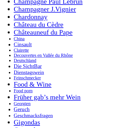
Champagne Paul Lebrun
Champagner J.Vignier
Chardonnay
Château du Cèdre
Châteauneuf du Pape
China
Cinsault
Clairette
Decouvertes en Vallée du Rhône
Deutschland
Die SichtBar
Dienstagswein
Feinschmecker
Food & Wine
Food porn
Früher gab’s mehr Wein
Georgien
Geruch
Geschmacksfragen
Gigondas