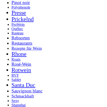
Pinot noir
Polyphenole
Presse
Prickelnd
ProWein
Québec
Rasteau
Rebsorten
Restaurants
Rezepte für Wein
Rhone
Roaix
Rosé-Wein
Rotwein
RVF
Sablet
Santa Duc
Sauvignon blanc
Schmackhaft
Sexy
Shanghai