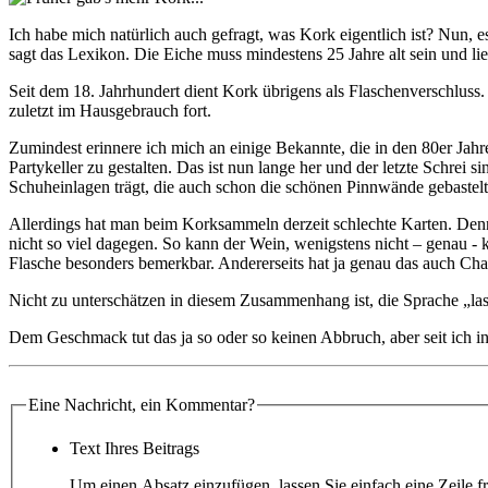
Ich habe mich natürlich auch gefragt, was Kork eigentlich ist? Nun, 
sagt das Lexikon. Die Eiche muss mindestens 25 Jahre alt sein und l
Seit dem 18. Jahrhundert dient Kork übrigens als Flaschenverschluss
zuletzt im Hausgebrauch fort.
Zumindest erinnere ich mich an einige Bekannte, die in den 80er Ja
Partykeller zu gestalten. Das ist nun lange her und der letzte Schrei
Schuheinlagen trägt, die auch schon die schönen Pinnwände gebastelt
Allerdings hat man beim Korksammeln derzeit schlechte Karten. Denn
nicht so viel dagegen. So kann der Wein, wenigstens nicht – genau 
Flasche besonders bemerkbar. Andererseits hat ja genau das auch Ch
Nicht zu unterschätzen in diesem Zusammenhang ist, die Sprache „lass
Dem Geschmack tut das ja so oder so keinen Abbruch, aber seit ich i
Eine Nachricht, ein Kommentar?
Text Ihres Beitrags
Um einen Absatz einzufügen, lassen Sie einfach eine Zeile fr