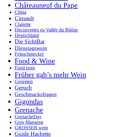
Châteauneuf du Pape
China
Cinsault
Clairette
Decouvertes en Vallée du Rhône
Deutschland
Die SichtBar
Dienstagswein
Feinschmecker
Food & Wine
Food porn
Früher gab’s mehr Wein
Georgien
Geruch
Geschmacksfragen
Gigondas
Grenache
GrenacheDay
Gros Manseng
GROSSER wein
Guide Hachette