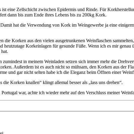
es ist eine Zellschicht zwischen Epidermis und Rinde. Für Korkherstellu
iefert dann bis zum Ende ihres Lebens bis zu 200kg Kork.
. Damit hat die Verwendung von Kork im Weingewerbe ja eine einigermaß
hren die Korken aus den vielen ausgetrunkenen Weinflaschen sammelte
 sind heutzutage Korkeinlagen für gesunde Füße. Wenn ich es mir genau ü
 hat.
 zumindest in meinem Weinladen setzen sich immer mehr die Drehversch
- korken. Außerdem ist es auch nicht so mühsam, den Korken aus der F
arme und gar nicht selten habe ich die Eleganz beim Öffnen einer Wein
 die Korken knallen“ klingt allemal besser als „lass uns drehen“.
n Portugal war, achte ich wieder mehr auf den Verschluss meiner Weinfa
ei.