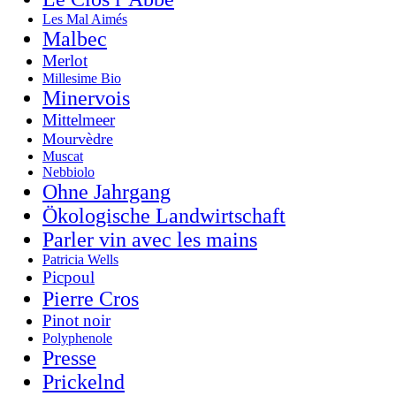
Les Mal Aimés
Malbec
Merlot
Millesime Bio
Minervois
Mittelmeer
Mourvèdre
Muscat
Nebbiolo
Ohne Jahrgang
Ökologische Landwirtschaft
Parler vin avec les mains
Patricia Wells
Picpoul
Pierre Cros
Pinot noir
Polyphenole
Presse
Prickelnd