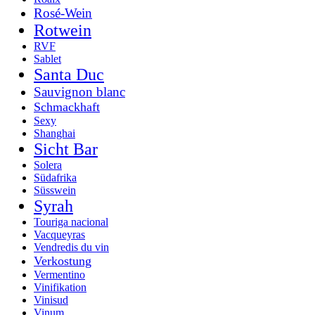
Rosé-Wein
Rotwein
RVF
Sablet
Santa Duc
Sauvignon blanc
Schmackhaft
Sexy
Shanghai
Sicht Bar
Solera
Südafrika
Süsswein
Syrah
Touriga nacional
Vacqueyras
Vendredis du vin
Verkostung
Vermentino
Vinifikation
Vinisud
Vinum