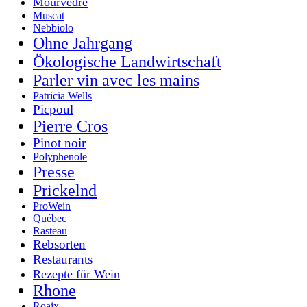
Mourvèdre
Muscat
Nebbiolo
Ohne Jahrgang
Ökologische Landwirtschaft
Parler vin avec les mains
Patricia Wells
Picpoul
Pierre Cros
Pinot noir
Polyphenole
Presse
Prickelnd
ProWein
Québec
Rasteau
Rebsorten
Restaurants
Rezepte für Wein
Rhone
Roaix