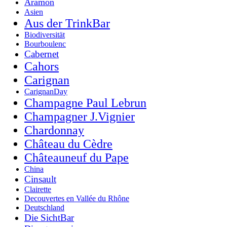
Aramon
Asien
Aus der TrinkBar
Biodiversität
Bourboulenc
Cabernet
Cahors
Carignan
CarignanDay
Champagne Paul Lebrun
Champagner J.Vignier
Chardonnay
Château du Cèdre
Châteauneuf du Pape
China
Cinsault
Clairette
Decouvertes en Vallée du Rhône
Deutschland
Die SichtBar