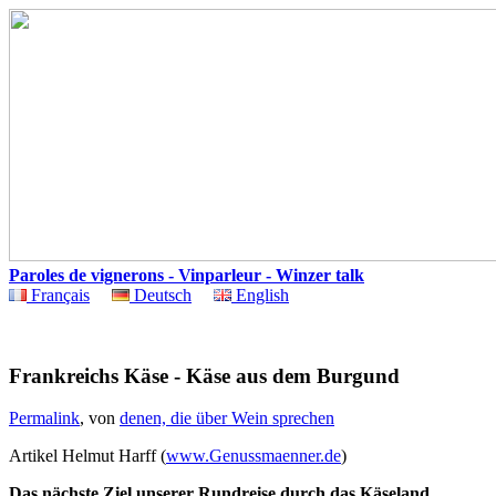
Paroles de vignerons - Vinparleur - Winzer talk
Français
Deutsch
English
Frankreichs Käse - Käse aus dem Burgund
Permalink
, von
denen, die über Wein sprechen
Artikel Helmut Harff (
www.Genussmaenner.de
)
Das nächste Ziel unserer Rundreise durch das Käseland