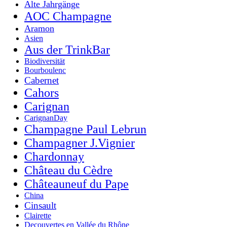
Alte Jahrgänge
AOC Champagne
Aramon
Asien
Aus der TrinkBar
Biodiversität
Bourboulenc
Cabernet
Cahors
Carignan
CarignanDay
Champagne Paul Lebrun
Champagner J.Vignier
Chardonnay
Château du Cèdre
Châteauneuf du Pape
China
Cinsault
Clairette
Decouvertes en Vallée du Rhône