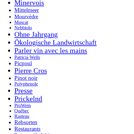
Minervois
Mittelmeer
Mourvèdre
Muscat
Nebbiolo
Ohne Jahrgang
Ökologische Landwirtschaft
Parler vin avec les mains
Patricia Wells
Picpoul
Pierre Cros
Pinot noir
Polyphenole
Presse
Prickelnd
ProWein
Québec
Rasteau
Rebsorten
Restaurants