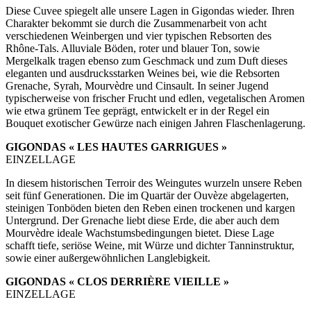
Diese Cuvee spiegelt alle unsere Lagen in Gigondas wieder. Ihren
Charakter bekommt sie durch die Zusammenarbeit von acht
verschiedenen Weinbergen und vier typischen Rebsorten des
Rhône-Tals. Alluviale Böden, roter und blauer Ton, sowie
Mergelkalk tragen ebenso zum Geschmack und zum Duft dieses
eleganten und ausdrucksstarken Weines bei, wie die Rebsorten
Grenache, Syrah, Mourvèdre und Cinsault. In seiner Jugend
typischerweise von frischer Frucht und edlen, vegetalischen Aromen
wie etwa grünem Tee geprägt, entwickelt er in der Regel ein
Bouquet exotischer Gewürze nach einigen Jahren Flaschenlagerung.
GIGONDAS « LES HAUTES GARRIGUES »
EINZELLAGE
In diesem historischen Terroir des Weingutes wurzeln unsere Reben
seit fünf Generationen. Die im Quartär der Ouvèze abgelagerten,
steinigen Tonböden bieten den Reben einen trockenen und kargen
Untergrund. Der Grenache liebt diese Erde, die aber auch dem
Mourvèdre ideale Wachstumsbedingungen bietet. Diese Lage
schafft tiefe, seriöse Weine, mit Würze und dichter Tanninstruktur,
sowie einer außergewöhnlichen Langlebigkeit.
GIGONDAS « CLOS DERRIÈRE VIEILLE »
EINZELLAGE