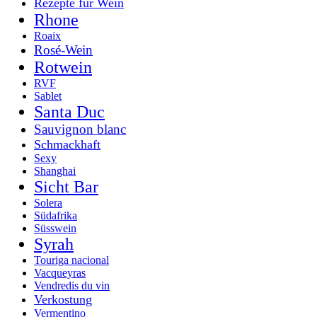
Rezepte für Wein
Rhone
Roaix
Rosé-Wein
Rotwein
RVF
Sablet
Santa Duc
Sauvignon blanc
Schmackhaft
Sexy
Shanghai
Sicht Bar
Solera
Südafrika
Süsswein
Syrah
Touriga nacional
Vacqueyras
Vendredis du vin
Verkostung
Vermentino