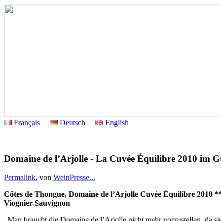
Français
Deutsch
English
Domaine de l’Arjolle - La Cuvée Équilibre 2010 im G
Permalink
, von
WeinPresse...
Côtes de Thongue, Domaine de l’Arjolle Cuvée Équilibre 2010 *
Viognier-Sauvignon
„Man braucht die Domaine de l’Arjolle nicht mehr vorzustellen, da s