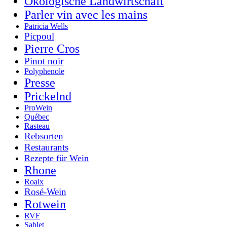
Ökologische Landwirtschaft
Parler vin avec les mains
Patricia Wells
Picpoul
Pierre Cros
Pinot noir
Polyphenole
Presse
Prickelnd
ProWein
Québec
Rasteau
Rebsorten
Restaurants
Rezepte für Wein
Rhone
Roaix
Rosé-Wein
Rotwein
RVF
Sablet