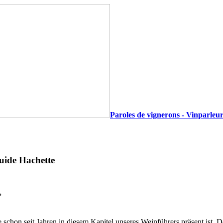
Paroles de vignerons - Vinparleur
uide Hachette
*
ie schon seit Jahren in diesem Kapitel unseres Weinführers präsent ist