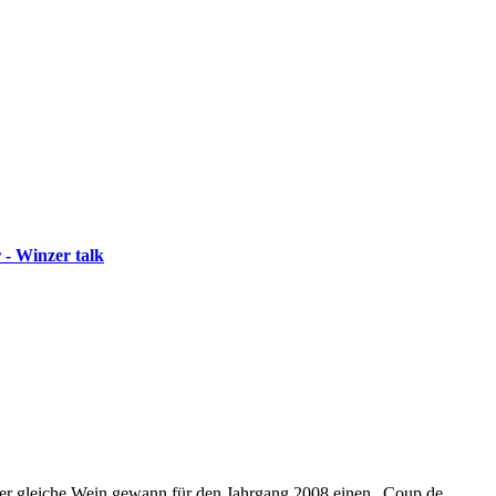
 - Winzer talk
. Der gleiche Wein gewann für den Jahrgang 2008 einen „Coup de