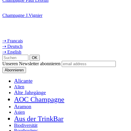
Champagne Paul Lebrun
Champagne J.Vignier
⇢ Français
⇢ Deutsch
⇢ English
Unseren Newsletter abonnieren
Alicante
Alien
Alte Jahrgänge
AOC Champagne
Aramon
Asien
Aus der TrinkBar
Biodiversität
Bourboulenc