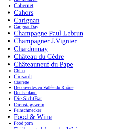
Cabernet
Cahors
Carignan
CarignanDay
Champagne Paul Lebrun
Champagner J.Vignier
Chardonnay
Château du Cèdre
Châteauneuf du Pape
China
Cinsault
Clairette
Decouvertes en Vallée du Rhône
Deutschland
Die SichtBar
Dienstagswein
Feinschmecker
Food & Wine
Food porn