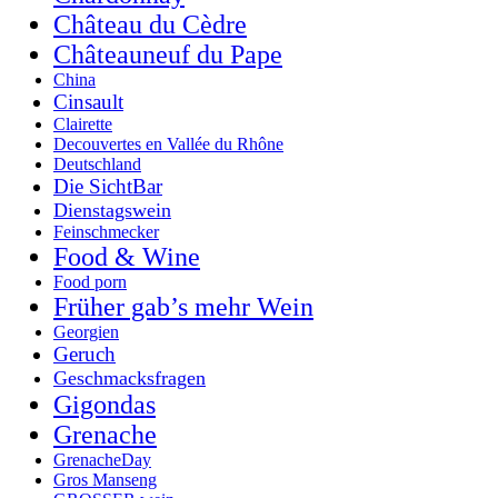
Château du Cèdre
Châteauneuf du Pape
China
Cinsault
Clairette
Decouvertes en Vallée du Rhône
Deutschland
Die SichtBar
Dienstagswein
Feinschmecker
Food & Wine
Food porn
Früher gab’s mehr Wein
Georgien
Geruch
Geschmacksfragen
Gigondas
Grenache
GrenacheDay
Gros Manseng