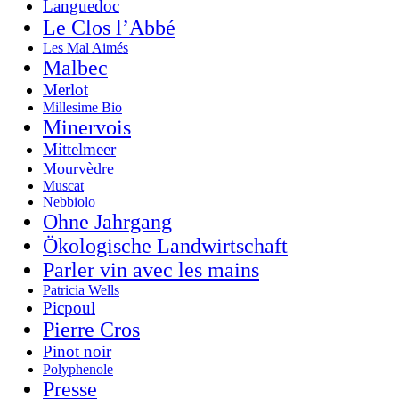
Languedoc
Le Clos l’Abbé
Les Mal Aimés
Malbec
Merlot
Millesime Bio
Minervois
Mittelmeer
Mourvèdre
Muscat
Nebbiolo
Ohne Jahrgang
Ökologische Landwirtschaft
Parler vin avec les mains
Patricia Wells
Picpoul
Pierre Cros
Pinot noir
Polyphenole
Presse