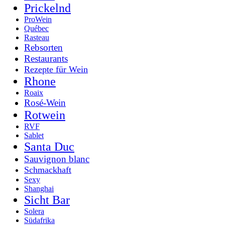
Prickelnd
ProWein
Québec
Rasteau
Rebsorten
Restaurants
Rezepte für Wein
Rhone
Roaix
Rosé-Wein
Rotwein
RVF
Sablet
Santa Duc
Sauvignon blanc
Schmackhaft
Sexy
Shanghai
Sicht Bar
Solera
Südafrika