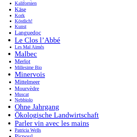
Kalifornien
Käse
Kork
Köstlich!
Kunst
Languedoc
Le Clos l’Abbé
Les Mal Aimés
Malbec
Merlot
Millesime Bio
Minervois
Mittelmeer
Mourvèdre
Muscat
Nebbiolo
Ohne Jahrgang
Ökologische Landwirtschaft
Parler vin avec les mains
Patricia Wells
Picpoul