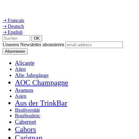
⇢ Français
⇢ Deutsch
⇢ English
Unseren Newsletter abonnieren
Alicante
Alien
Alte Jahrgänge
AOC Champagne
Aramon
Asien
Aus der TrinkBar
Biodiversität
Bourboulenc
Cabernet
Cahors
Carignan