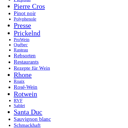
Pierre Cros
Pinot noir
Polyphenole
Presse
Prickelnd
ProWein
Québec
Rasteau
Rebsorten
Restaurants
Rezepte für Wein
Rhone
Roaix
Rosé-Wein
Rotwein
RVF
Sablet
Santa Duc
Sauvignon blanc
Schmackhaft