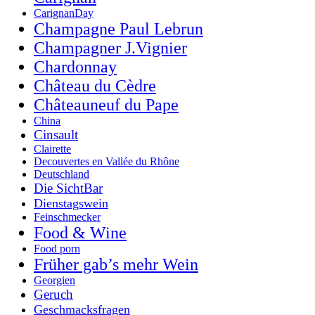
CarignanDay
Champagne Paul Lebrun
Champagner J.Vignier
Chardonnay
Château du Cèdre
Châteauneuf du Pape
China
Cinsault
Clairette
Decouvertes en Vallée du Rhône
Deutschland
Die SichtBar
Dienstagswein
Feinschmecker
Food & Wine
Food porn
Früher gab’s mehr Wein
Georgien
Geruch
Geschmacksfragen