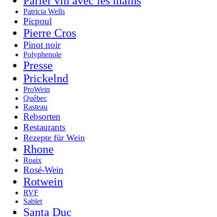
Parler vin avec les mains
Patricia Wells
Picpoul
Pierre Cros
Pinot noir
Polyphenole
Presse
Prickelnd
ProWein
Québec
Rasteau
Rebsorten
Restaurants
Rezepte für Wein
Rhone
Roaix
Rosé-Wein
Rotwein
RVF
Sablet
Santa Duc