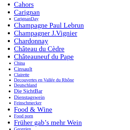
Cahors
Carignan
CarignanDay
Champagne Paul Lebrun
Champagner J.Vignier
Chardonnay
Château du Cèdre
Châteauneuf du Pape
China
Cinsault
Clairette
Decouvertes en Vallée du Rhône
Deutschland
Die SichtBar
Dienstagswein
Feinschmecker
Food & Wine
Food porn
Früher gab’s mehr Wein
Georgien