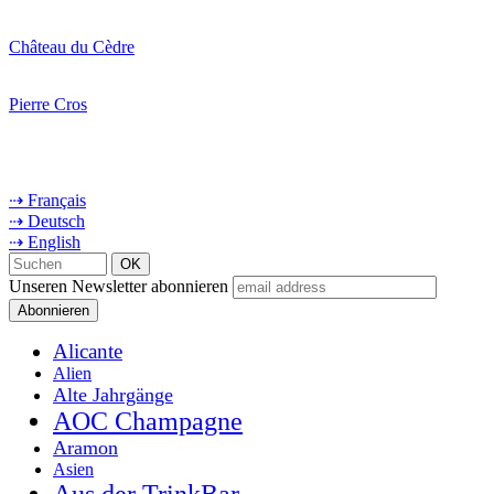
Château du Cèdre
Pierre Cros
⇢ Français
⇢ Deutsch
⇢ English
Unseren Newsletter abonnieren
Alicante
Alien
Alte Jahrgänge
AOC Champagne
Aramon
Asien
Aus der TrinkBar