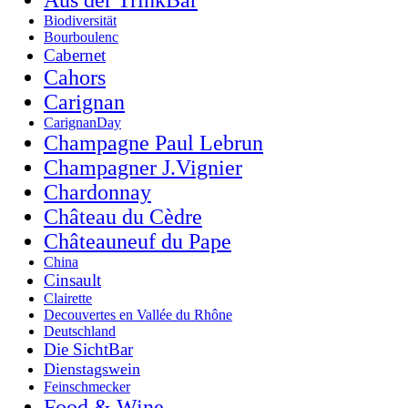
Biodiversität
Bourboulenc
Cabernet
Cahors
Carignan
CarignanDay
Champagne Paul Lebrun
Champagner J.Vignier
Chardonnay
Château du Cèdre
Châteauneuf du Pape
China
Cinsault
Clairette
Decouvertes en Vallée du Rhône
Deutschland
Die SichtBar
Dienstagswein
Feinschmecker
Food & Wine