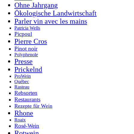
Ohne Jahrgang
Ökologische Landwirtschaft
Parler vin avec les mains
Patricia Wells
Picpoul
Pierre Cros
Pinot noir
Polyphenole
Presse
Prickelnd
ProWein
Québec
Rasteau
Rebsorten
Restaurants
Rezepte für Wein
Rhone
Roaix
Rosé-Wein
Rotwein