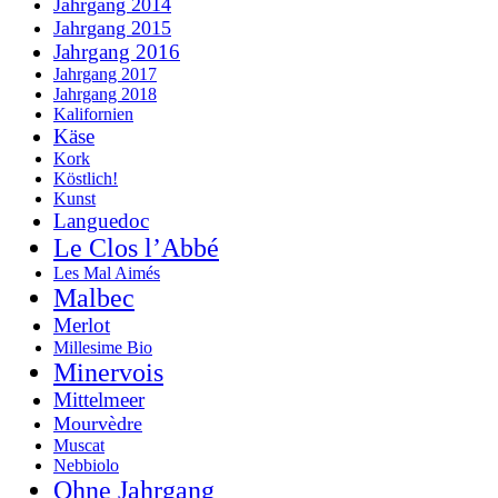
Jahrgang 2014
Jahrgang 2015
Jahrgang 2016
Jahrgang 2017
Jahrgang 2018
Kalifornien
Käse
Kork
Köstlich!
Kunst
Languedoc
Le Clos l’Abbé
Les Mal Aimés
Malbec
Merlot
Millesime Bio
Minervois
Mittelmeer
Mourvèdre
Muscat
Nebbiolo
Ohne Jahrgang