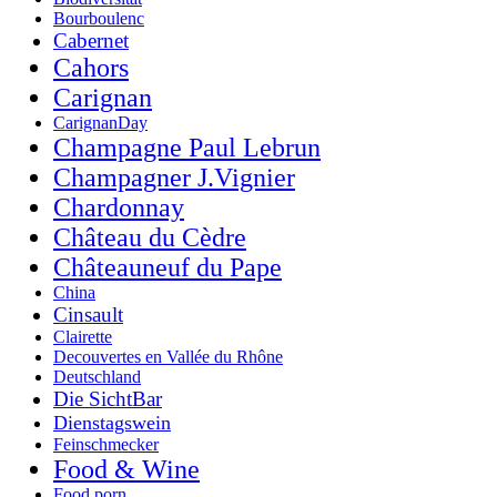
Bourboulenc
Cabernet
Cahors
Carignan
CarignanDay
Champagne Paul Lebrun
Champagner J.Vignier
Chardonnay
Château du Cèdre
Châteauneuf du Pape
China
Cinsault
Clairette
Decouvertes en Vallée du Rhône
Deutschland
Die SichtBar
Dienstagswein
Feinschmecker
Food & Wine
Food porn