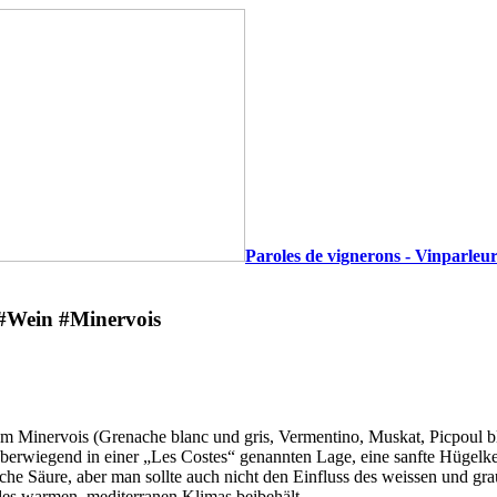
Paroles de vignerons - Vinparleur
 #Wein #Minervois
em Minervois (Grenache blanc und gris, Vermentino, Muskat, Picpoul bl
überwiegend in einer „Les Costes“ genannten Lage, eine sanfte Hügel
iche Säure, aber man sollte auch nicht den Einfluss des weissen und gra
des warmen, mediterranen Klimas beibehält.