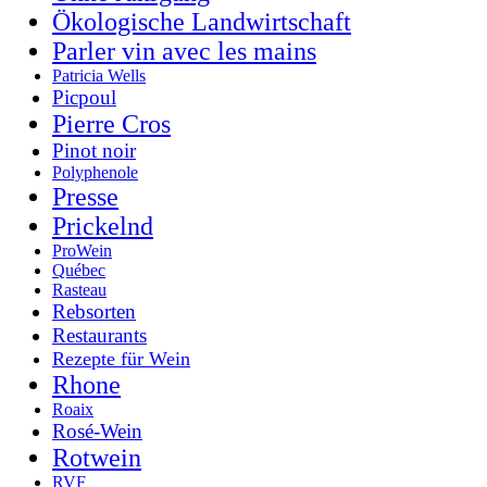
Ökologische Landwirtschaft
Parler vin avec les mains
Patricia Wells
Picpoul
Pierre Cros
Pinot noir
Polyphenole
Presse
Prickelnd
ProWein
Québec
Rasteau
Rebsorten
Restaurants
Rezepte für Wein
Rhone
Roaix
Rosé-Wein
Rotwein
RVF