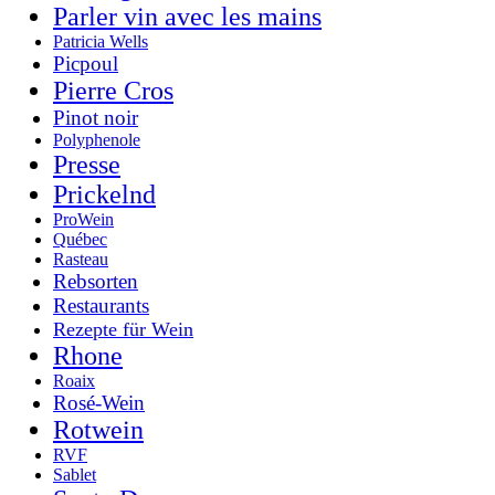
Parler vin avec les mains
Patricia Wells
Picpoul
Pierre Cros
Pinot noir
Polyphenole
Presse
Prickelnd
ProWein
Québec
Rasteau
Rebsorten
Restaurants
Rezepte für Wein
Rhone
Roaix
Rosé-Wein
Rotwein
RVF
Sablet