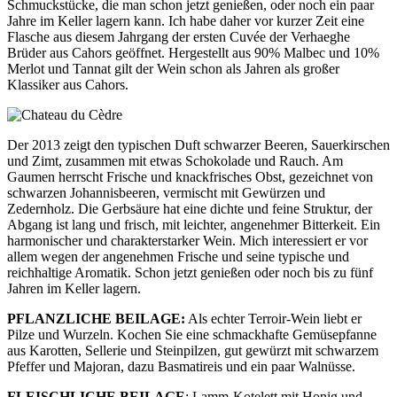
Schmuckstücke, die man schon jetzt genießen, oder noch ein paar
Jahre im Keller lagern kann. Ich habe daher vor kurzer Zeit eine
Flasche aus diesem Jahrgang der ersten Cuvée der Verhaeghe
Brüder aus Cahors geöffnet. Hergestellt aus 90% Malbec und 10%
Merlot und Tannat gilt der Wein schon als Jahren als großer
Klassiker aus Cahors.
Der 2013 zeigt den typischen Duft schwarzer Beeren, Sauerkirschen
und Zimt, zusammen mit etwas Schokolade und Rauch. Am
Gaumen herrscht Frische und knackfrisches Obst, gezeichnet von
schwarzen Johannisbeeren, vermischt mit Gewürzen und
Zedernholz. Die Gerbsäure hat eine dichte und feine Struktur, der
Abgang ist lang und frisch, mit leichter, angenehmer Bitterkeit. Ein
harmonischer und charakterstarker Wein. Mich interessiert er vor
allem wegen der angenehmen Frische und seine typische und
reichhaltige Aromatik. Schon jetzt genießen oder noch bis zu fünf
Jahren im Keller lagern.
PFLANZLICHE BEILAGE:
Als echter Terroir-Wein liebt er
Pilze und Wurzeln. Kochen Sie eine schmackhafte Gemüsepfanne
aus Karotten, Sellerie und Steinpilzen, gut gewürzt mit schwarzem
Pfeffer und Majoran, dazu Basmatireis und ein paar Walnüsse.
FLEISCHLICHE BEILAGE
: Lamm-Kotelett mit Honig und