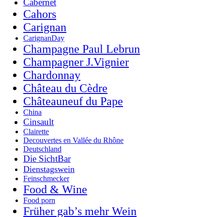
Cabernet
Cahors
Carignan
CarignanDay
Champagne Paul Lebrun
Champagner J.Vignier
Chardonnay
Château du Cèdre
Châteauneuf du Pape
China
Cinsault
Clairette
Decouvertes en Vallée du Rhône
Deutschland
Die SichtBar
Dienstagswein
Feinschmecker
Food & Wine
Food porn
Früher gab’s mehr Wein