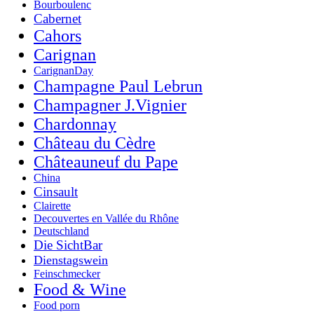
Bourboulenc
Cabernet
Cahors
Carignan
CarignanDay
Champagne Paul Lebrun
Champagner J.Vignier
Chardonnay
Château du Cèdre
Châteauneuf du Pape
China
Cinsault
Clairette
Decouvertes en Vallée du Rhône
Deutschland
Die SichtBar
Dienstagswein
Feinschmecker
Food & Wine
Food porn