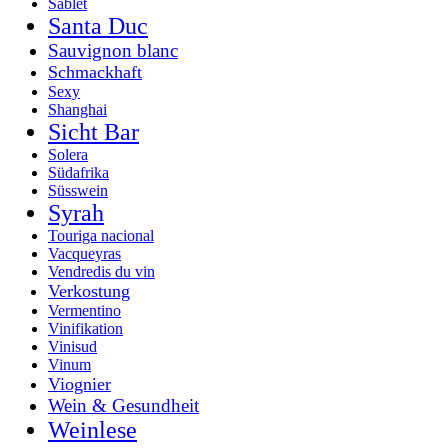
Sablet
Santa Duc
Sauvignon blanc
Schmackhaft
Sexy
Shanghai
Sicht Bar
Solera
Südafrika
Süsswein
Syrah
Touriga nacional
Vacqueyras
Vendredis du vin
Verkostung
Vermentino
Vinifikation
Vinisud
Vinum
Viognier
Wein & Gesundheit
Weinlese