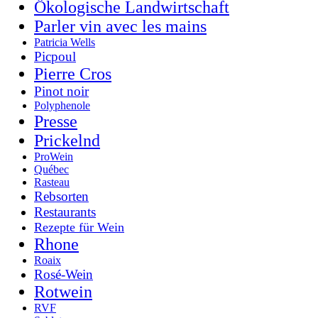
Ökologische Landwirtschaft
Parler vin avec les mains
Patricia Wells
Picpoul
Pierre Cros
Pinot noir
Polyphenole
Presse
Prickelnd
ProWein
Québec
Rasteau
Rebsorten
Restaurants
Rezepte für Wein
Rhone
Roaix
Rosé-Wein
Rotwein
RVF