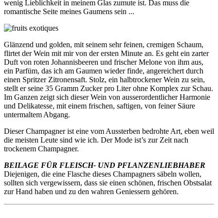
wenig Lieblichkeit in meinem Glas zumute ist. Das muss die
romantische Seite meines Gaumens sein ...
Glänzend und golden, mit seinem sehr feinen, cremigen Schaum,
flirtet der Wein mit mir von der ersten Minute an. Es geht ein zarter
Duft von roten Johannisbeeren und frischer Melone von ihm aus,
ein Parfüm, das ich am Gaumen wieder finde, angereichert durch
einen Spritzer Zitronensaft. Stolz, ein halbtrockener Wein zu sein,
stellt er seine 35 Gramm Zucker pro Liter ohne Komplex zur Schau.
Im Ganzen zeigt sich dieser Wein von ausserordentlicher Harmonie
und Delikatesse, mit einem frischen, saftigen, von feiner Säure
untermaltem Abgang.
Dieser Champagner ist eine vom Aussterben bedrohte Art, eben weil
die meisten Leute sind wie ich. Der Mode ist’s zur Zeit nach
trockenem Champagner.
BEILAGE FÜR FLEISCH- UND PFLANZENLIEBHABER
Diejenigen, die eine Flasche dieses Champagners säbeln wollen,
sollten sich vergewissern, dass sie einen schönen, frischen Obstsalat
zur Hand haben und zu den wahren Geniessern gehören.