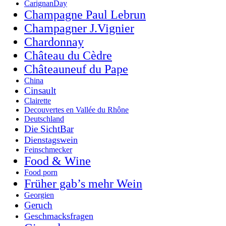
CarignanDay
Champagne Paul Lebrun
Champagner J.Vignier
Chardonnay
Château du Cèdre
Châteauneuf du Pape
China
Cinsault
Clairette
Decouvertes en Vallée du Rhône
Deutschland
Die SichtBar
Dienstagswein
Feinschmecker
Food & Wine
Food porn
Früher gab’s mehr Wein
Georgien
Geruch
Geschmacksfragen