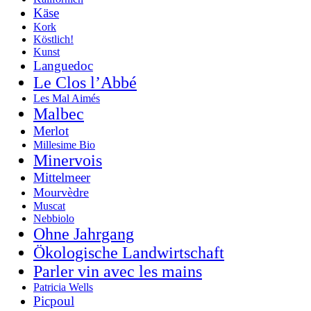
Käse
Kork
Köstlich!
Kunst
Languedoc
Le Clos l’Abbé
Les Mal Aimés
Malbec
Merlot
Millesime Bio
Minervois
Mittelmeer
Mourvèdre
Muscat
Nebbiolo
Ohne Jahrgang
Ökologische Landwirtschaft
Parler vin avec les mains
Patricia Wells
Picpoul