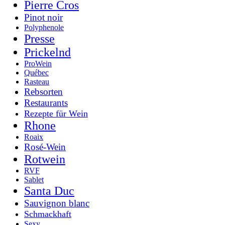
Pierre Cros
Pinot noir
Polyphenole
Presse
Prickelnd
ProWein
Québec
Rasteau
Rebsorten
Restaurants
Rezepte für Wein
Rhone
Roaix
Rosé-Wein
Rotwein
RVF
Sablet
Santa Duc
Sauvignon blanc
Schmackhaft
Sexy