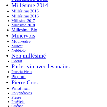
Millésime 2014
Millésime 2015
Millésime 2016
Millesime 2017
Millésime 2018
Millesime Bio
Minervois
Mourvèdre
Muscat
Nebbiolo
Non millésimé
Odorat
Parler vin avec les mains
Patricia Wells
Picpoul
Pierre Cros
Pinot noir
Polyphénoles
Presse
ProWein
Québec