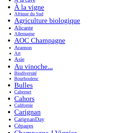
À la vigne
Afrique du Sud
Agriculture biologique
Alicante
Allemagne
AOC Champagne
Aramon
Art
Asie
Au vinoche...
Biodiversité
Bourboulenc
Bulles
Cabernet
Cahors
Californie
Carignan
CarignanDay
Cépages
Champagne J.Vignier