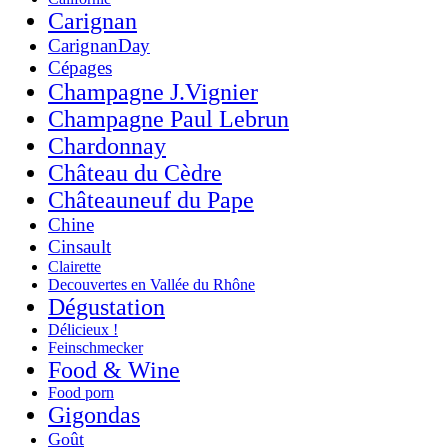
Carignan
CarignanDay
Cépages
Champagne J.Vignier
Champagne Paul Lebrun
Chardonnay
Château du Cèdre
Châteauneuf du Pape
Chine
Cinsault
Clairette
Decouvertes en Vallée du Rhône
Dégustation
Délicieux !
Feinschmecker
Food & Wine
Food porn
Gigondas
Goût