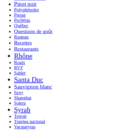
Pinot noir
Polyphénoles
Presse
ProWein
Québec
Questions de goût
Rasteau
Recettes
Restaurants
Rhône
Roaix
RVF
Sablet
Santa Duc
Sauvignon blanc
Sexy
Shanghai
Solera
Syrah
Terroir
Touriga nacional
Vacqueyras