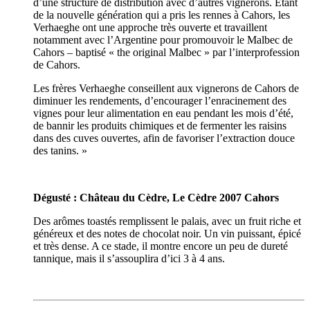
d’une structure de distribution avec d’autres vignerons. Étant
de la nouvelle génération qui a pris les rennes à
Cahors
, les
Verhaeghe
ont une approche très ouverte et travaillent
notamment avec l’Argentine pour promouvoir le
Malbec
de
Cahors
– baptisé «
the
original
Malbec
» par
l’interprofession
de
Cahors
.
Les frères
Verhaeghe
conseillent aux vignerons de
Cahors
de
diminuer les rendements, d’encourager l’enracinement des
vignes pour leur alimentation en eau pendant les mois d’été,
de bannir les produits chimiques et de fermenter les raisins
dans des cuves ouvertes, afin de favoriser l’extraction douce
des
tanins
. »
Dégusté : Château du Cèdre, Le Cèdre 2007
Cahors
Des arômes
toastés
remplissent le palais, avec un fruit riche et
généreux et des notes de chocolat noir. Un vin puissant, épicé
et très dense. A ce stade, il montre encore un peu de dureté
tannique
, mais il s’assouplira d’ici 3 à 4 ans.