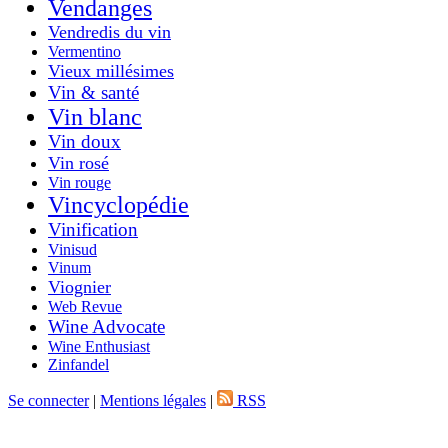
Vendanges
Vendredis du vin
Vermentino
Vieux millésimes
Vin & santé
Vin blanc
Vin doux
Vin rosé
Vin rouge
Vincyclopédie
Vinification
Vinisud
Vinum
Viognier
Web Revue
Wine Advocate
Wine Enthusiast
Zinfandel
Se connecter
|
Mentions légales
|
RSS