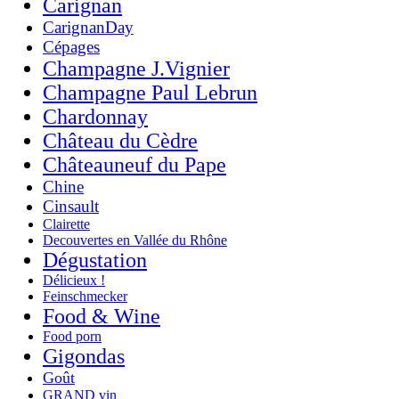
Carignan
CarignanDay
Cépages
Champagne J.Vignier
Champagne Paul Lebrun
Chardonnay
Château du Cèdre
Châteauneuf du Pape
Chine
Cinsault
Clairette
Decouvertes en Vallée du Rhône
Dégustation
Délicieux !
Feinschmecker
Food & Wine
Food porn
Gigondas
Goût
GRAND vin