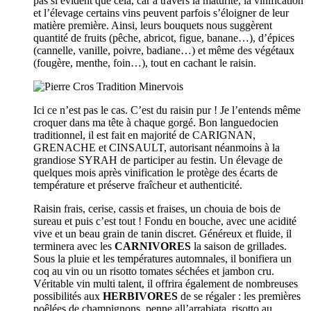
pas si évident que cela, car à travers la maturité, la vinification
et l’élevage certains vins peuvent parfois s’éloigner de leur
matière première. Ainsi, leurs bouquets nous suggèrent
quantité de fruits (pêche, abricot, figue, banane…), d’épices
(cannelle, vanille, poivre, badiane…) et même des végétaux
(fougère, menthe, foin…), tout en cachant le raisin.
Ici ce n’est pas le cas. C’est du raisin pur ! Je l’entends même
croquer dans ma tête à chaque gorgé. Bon languedocien
traditionnel, il est fait en majorité de CARIGNAN,
GRENACHE et CINSAULT, autorisant néanmoins à la
grandiose SYRAH de participer au festin. Un élevage de
quelques mois après vinification le protège des écarts de
température et préserve fraîcheur et authenticité.
Raisin frais, cerise, cassis et fraises, un chouia de bois de
sureau et puis c’est tout ! Fondu en bouche, avec une acidité
vive et un beau grain de tanin discret. Généreux et fluide, il
terminera avec les
CARNIVORES
la saison de grillades.
Sous la pluie et les températures automnales, il bonifiera un
coq au vin ou un risotto tomates séchées et jambon cru.
Véritable vin multi talent, il offrira également de nombreuses
possibilités aux
HERBIVORES
de se régaler : les premières
poêlées de champignons, penne all’arrabiata, risotto au