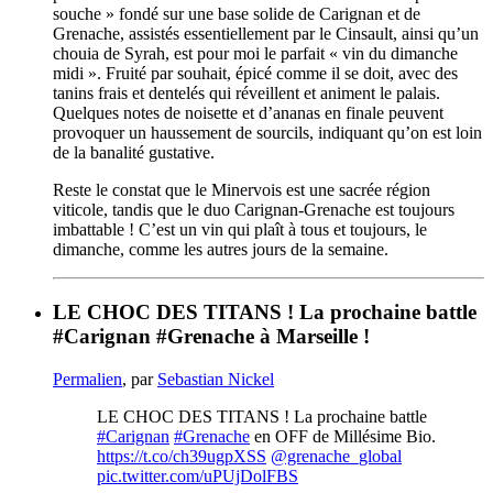
souche » fondé sur une base solide de Carignan et de
Grenache, assistés essentiellement par le Cinsault, ainsi qu’un
chouia de Syrah, est pour moi le parfait « vin du dimanche
midi ». Fruité par souhait, épicé comme il se doit, avec des
tanins frais et dentelés qui réveillent et animent le palais.
Quelques notes de noisette et d’ananas en finale peuvent
provoquer un haussement de sourcils, indiquant qu’on est loin
de la banalité gustative.
Reste le constat que le Minervois est une sacrée région
viticole, tandis que le duo Carignan-Grenache est toujours
imbattable ! C’est un vin qui plaît à tous et toujours, le
dimanche, comme les autres jours de la semaine.
LE CHOC DES TITANS ! La prochaine battle
#Carignan #Grenache à Marseille !
Permalien
, par
Sebastian Nickel
LE CHOC DES TITANS ! La prochaine battle
#Carignan
#Grenache
en OFF de Millésime Bio.
https://t.co/ch39ugpXSS
@grenache_global
pic.twitter.com/uPUjDolFBS