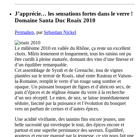
J’apprécie… les sensations fortes dans le verre !
Domaine Santa Duc Roaix 2010
Permalien
, par
Sebastian Nickel
Le millésime 2010 en vallée du Rhône, ça reste un excellent
choix. Mûris lentement et longuement, tous les raisins ont pu
être cueilli à pleine maturée, donnant des vins d’une finesse et
d’un équilibre remarquable.
Cet assemblage de Syrah et de Grenache, issu de vignes
plantées sur le terroir de Roaix, situé entre Rasteau et Vaison-
la-Romaine, remplit le verre d’un rouge sang sombre et
opaque. Un puissant bouquet de figues et d’abricots secs, de
pain d’épices et de réglisse émane du verre à la recherche
d’un nez réceptif. Le mien, de nez, se laisse immédiatement
séduire, fasciné par la puissance et l’évolution du bouquet
vers un parfum de cerises et d’autres épices.
Une acidité vivifiante, des tannins fins encore jeunes, une
belle sucrosité qui enveloppe le tout, des épices encore et
partout et une superbe persistance des saveurs. Équilibré,
gouteux et encore marqué par la jeunesse, ce vin nous fait une