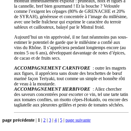
montrait immédiatement explosif : pruneaux, noix et figues à
la cannelle, bref bien gourmand ! Et la bouche ? Veloutée
comme l’exigent les cépages (80% de GRENACHE et 20%
de SYRAH), généreuse et concentrée à l’image du millésime,
avec une belle fraîcheur qui exprime le caractère du terroir
sableux et caillouteux, balayé par le Mistral froid.
Aujourd’hui un vin apprivoisé, il ne faut néanmoins pas sous-
estimer le potentiel de garde que le millésime a confié aux
vins du Rhône. Il s’appréciera pendant longtemps encore (au
moins 5 ou 6 ans), développant davantage de notes d’épices,
de cacao et de fruits secs.
ACCOMPAGNEMENT CARNIVORE
: outre les magrets
aux figues, il appréciera sans doute des brochettes de bœuf
mariné façon Teriyaki, tout comme un simple et honnête rôti
de veau à la moutarde.
ACCOMPAGNEMENT HERBIVORE
: Allez chercher
des saveurs concentrées pour escorter ce vin, tel une tarte tatin
aux tomates confites, un risotto cèpes-Hokaido, ou encore des
tagliatelle aux pleurotes grillées et pesto de tomates séchées.
page précédente
|
1
|
2
|
3
|
4
|
5
|
page suivante