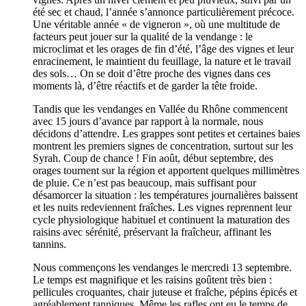
été sec et chaud, l’année s’annonce particulièrement précoce.
Une véritable année « de vigneron », où une multitude de
facteurs peut jouer sur la qualité de la vendange : le
microclimat et les orages de fin d’été, l’âge des vignes et leur
enracinement, le maintient du feuillage, la nature et le travail
des sols… On se doit d’être proche des vignes dans ces
moments là, d’être réactifs et de garder la tête froide.
Tandis que les vendanges en Vallée du Rhône commencent
avec 15 jours d’avance par rapport à la normale, nous
décidons d’attendre. Les grappes sont petites et certaines baies
montrent les premiers signes de concentration, surtout sur les
Syrah. Coup de chance ! Fin août, début septembre, des
orages tournent sur la région et apportent quelques millimètres
de pluie. Ce n’est pas beaucoup, mais suffisant pour
désamorcer la situation : les températures journalières baissent
et les nuits redeviennent fraîches. Les vignes reprennent leur
cycle physiologique habituel et continuent la maturation des
raisins avec sérénité, préservant la fraîcheur, affinant les
tannins.
Nous commençons les vendanges le mercredi 13 septembre.
Le temps est magnifique et les raisins goûtent très bien :
pellicules croquantes, chair juteuse et fraîche, pépins épicés et
agréablement tanniques. Même les rafles ont eu le temps de