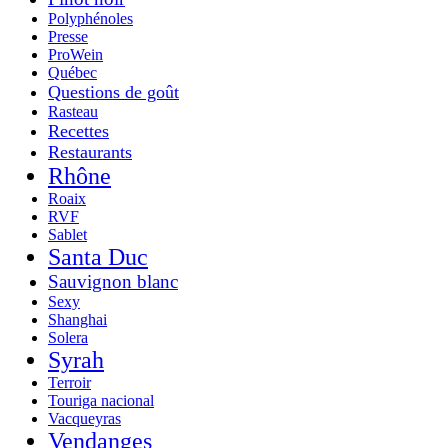
Polyphénoles
Presse
ProWein
Québec
Questions de goût
Rasteau
Recettes
Restaurants
Rhône
Roaix
RVF
Sablet
Santa Duc
Sauvignon blanc
Sexy
Shanghai
Solera
Syrah
Terroir
Touriga nacional
Vacqueyras
Vendanges