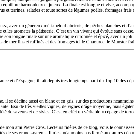
un équilibre harmonieux et juteux. La finale est longue et vive, accompa
et terrines, salades et toute sortes de légumes poêlés, fromages frais e
er nez, avec un généreux méli-mélo d’abricots, de pêches blanches et d’
e et les aromates la pâtisserie. C’est un vin vivant qui évolue sans ces
rmine son longue finale sur une aromatique citronnée et épicé, avec un jol
its de mer fins et raffinés et des fromages tel le Chaource, le Munster fr
ance et d’Espagne, il fait depuis très longtemps parti du Top 10 des cé
 il se décline aussi en blanc et en gris, sur des productions néanmoins 
inante. Issu de très vieilles vignes, de vignes d’âge moyenne, mais égal
été de saveurs et de styles. C’est en effet un véritable « cépage de terro
 de mon ami Pierre Cros. Lecteurs fidèles de ce blog, vous le connaisse
tés de ses grands-parents. Il n’est néanmoins pas fermé aux autres cépage