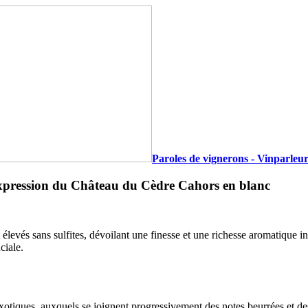
Paroles de vignerons - Vinparleur
’expression du Château du Cèdre Cahors en blanc
levés sans sulfites, dévoilant une finesse et une richesse aromatique in
ciale.
 exotiques, auxquels se joignent progressivement des notes beurrées et d