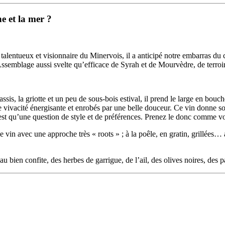
ne et la mer ?
alentueux et visionnaire du Minervois, il a anticipé notre embarras du c
 Assemblage aussi svelte qu’efficace de Syrah et de Mourvèdre, de terroi
ssis, la griotte et un peu de sous-bois estival, il prend le large en bou
ne vivacité énergisante et enrobés par une belle douceur. Ce vin donne so
est qu’une question de style et de préférences. Prenez le donc comme vo
e vin avec une approche très « roots » ; à la poêle, en gratin, grillées
 bien confite, des herbes de garrigue, de l’ail, des olives noires, des pa