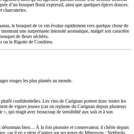
gnée d’un bouquet floral expressif, ainsi que quelques épices douces.
t charcuteries.
ananas, le bouquet de ce vin évolue rapidement vers quelque chose de
se, montrant une surprenante intensité aromatique, malgré son caractère
i bouquet de fleurs séchées.
ais ou la Rigotte de Condrieu.
pages rouges les plus plantés au monde.
plutôt confidentielles. Les vins de Carignan portent donc toutes les
ement de vignes jeunes (car on replante du Carignan depuis plusieurs
ir », qui réagit avec beaucoup de sensibilité aux sols et à son
z désormais bien… À la fois pionnier et conservateur, il chérie depuis
s, car il en a plein d’autres sur ses terres du Minervois : Nebbiolo,