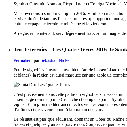
Syrah et Cinsault, Aramon, Picpoul noir et Touriga Nacional,
Mais revenons à son pur Carignan 2016. Vinifié en macération ca
et vive, dotée de tannins fins et structurés, qui apportent une a
entre le cépage, le terroir, le millésime et le vigneron…
À déguster maintenant, servi légèrement frais, sur un magret de
Jeu de terroirs – Les Quatre Terres 2016 de San
Permalien
, par
Sebastian Nickel
Peu de vignobles illustrent aussi bien l’art de l’assemblage qu
et blancs), la région est aussi marquée par une géologie complexe
C’est précisément dans cette partie du vignoble, sur les commu
assemblage dominé par le Grenache et complété par la Syrah et 
vignes. En région méditerranéenne, les vieilles vignes présente
d’arômes et de saveurs pour l’élaboration des vins.
Le résultat est plus que séduisant, donnant un Côtes du Rhône fr
fraises et quelques grains de poivre noir. Souple, croquant et vif