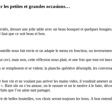
r les petites et grandes occasions…
invités, dresser une jolie table avec un beau bouquet et quelques bougies
 faut que ce soit beau et bon.
outeille nous fait envie et on adapte le menu en fonction, ou inversement,
 ceci, mais non, cette réflexion nous plait, et une fois que tout est lan
se remplissent et se vident, la planche apéritive désemplit, les convers
 bon vin et ne voulant pas arriver les mains vides, il voudrait amener une
 Bien sûr on s’en amuse, on le rassure et on le motive à le faire, décou
aits que l’on aime tant partager.
rir de belles bouteilles, vos choix seront toujours les bons. A bon ente