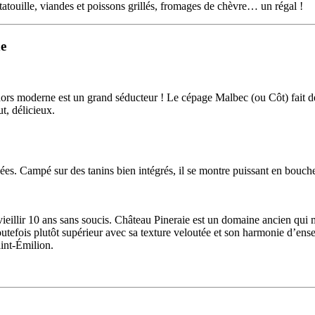
tatouille, viandes et poissons grillés, fromages de chèvre… un régal !
ne
ahors moderne est un grand séducteur ! Le cépage Malbec (ou Côt) fait de
t, délicieux.
ées. Campé sur des tanins bien intégrés, il se montre puissant en bouche 
eillir 10 ans sans soucis. Château Pineraie est un domaine ancien qui mo
outefois plutôt supérieur avec sa texture veloutée et son harmonie d’e
aint-Émilion.