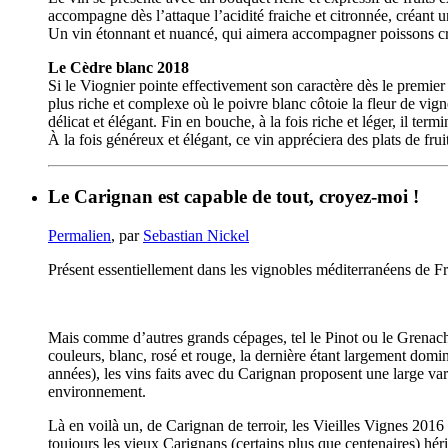
accompagne dès l’attaque l’acidité fraiche et citronnée, créant 
Un vin étonnant et nuancé, qui aimera accompagner poissons crus 
Le Cèdre blanc 2018
Si le Viognier pointe effectivement son caractère dès le premi
plus riche et complexe où le poivre blanc côtoie la fleur de vign
délicat et élégant. Fin en bouche, à la fois riche et léger, il te
À la fois généreux et élégant, ce vin appréciera des plats de fru
Le Carignan est capable de tout, croyez-moi !
Permalien
, par
Sebastian Nickel
Présent essentiellement dans les vignobles méditerranéens de Fr
Mais comme d’autres grands cépages, tel le Pinot ou le Grenache,
couleurs, blanc, rosé et rouge, la dernière étant largement dom
années), les vins faits avec du Carignan proposent une large vari
environnement.
Là en voilà un, de Carignan de terroir, les Vieilles Vignes 2016
toujours les vieux Carignans (certains plus que centenaires) héri