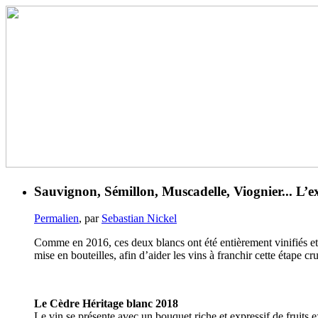
Sauvignon, Sémillon, Muscadelle, Viognier... L
Permalien
, par
Sebastian Nickel
Comme en 2016, ces deux blancs ont été entièrement vinifiés et é
mise en bouteilles, afin d’aider les vins à franchir cette étape cru
Le Cèdre Héritage blanc 2018
Le vin se présente avec un bouquet riche et expressif de fruits