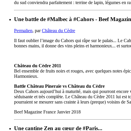
du sud conviendra parfaitement : terrine de lapin, légumes en ra
Une battle de #Malbec à #Cahors - Beef Magazi
Permalien
, par
Château du Cèdre
Il faut oublier l’image du Cahors qui râpe sur le palais... Le C
bonnes mains, il donne des vins pleins et harmonieux... et surtou
Château du Cèdre 2011
Bel ensemble de fruits noirs et rouges, avec quelques notes épic
Harmonieux.
Battle Château Pineraie vs Château du Cèdre
Deux Cahors aujourd’hui à maturité, mais qui pourront encore vi
séduisante et très complète. Le Château du Cèdre 2011 lui est t
pourraient se mesurer sans crainte à leurs (preque) voisins de S
Beef Magazine France Janvier 2018
Une cantine Zen au cœur de #Paris...