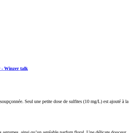
 - Winzer talk
soupçonnée. Seul une petite dose de sulfites (10 mg/L) est ajouté à la
es agrumes, ainsi qu’un agréable parfum floral. Une délicate douceur