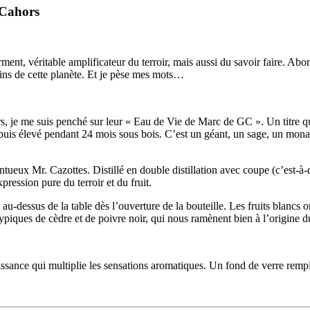
#Cahors
rment, véritable amplificateur du terroir, mais aussi du savoir faire. Ab
vins de cette planète. Et je pèse mes mots…
s, je me suis penché sur leur « Eau de Vie de Marc de GC ». Un titre qu
, puis élevé pendant 24 mois sous bois. C’est un géant, un sage, un mon
entueux Mr. Cazottes. Distillé en double distillation avec coupe (c’est-à-d
xpression pure du terroir et du fruit.
u-dessus de la table dès l’ouverture de la bouteille. Les fruits blancs 
 typiques de cèdre et de poivre noir, qui nous ramènent bien à l’origine
ssance qui multiplie les sensations aromatiques. Un fond de verre remplis