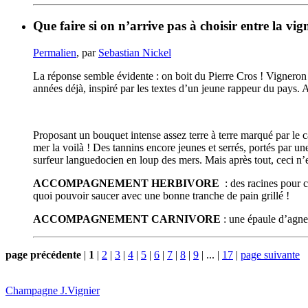
Que faire si on n’arrive pas à choisir entre la vig
Permalien
, par
Sebastian Nickel
La réponse semble évidente : on boit du Pierre Cros ! Vigneron t
années déjà, inspiré par les textes d’un jeune rappeur du pays.
Proposant un bouquet intense assez terre à terre marqué par le ca
mer la voilà ! Des tannins encore jeunes et serrés, portés par u
surfeur languedocien en loup des mers. Mais après tout, ceci n’
ACCOMPAGNEMENT HERBIVORE
: des racines pour c
quoi pouvoir saucer avec une bonne tranche de pain grillé !
ACCOMPAGNEMENT CARNIVORE
: une épaule d’agneau
page précédente
|
1
|
2
|
3
|
4
|
5
|
6
|
7
|
8
|
9
|
...
|
17
|
page suivante
Champagne J.Vignier