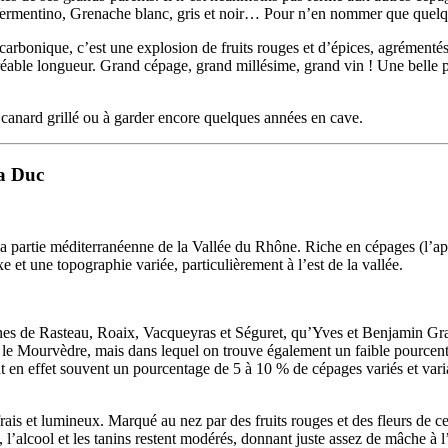
 Vermentino, Grenache blanc, gris et noir… Pour n’en nommer que quelq
rbonique, c’est une explosion de fruits rouges et d’épices, agrémentés
gréable longueur. Grand cépage, grand millésime, grand vin ! Une belle pr
 canard grillé ou à garder encore quelques années en cave.
ta Duc
e la partie méditerranéenne de la Vallée du Rhône. Riche en cépages (l
 et une topographie variée, particulièrement à l’est de la vallée.
nes de Rasteau, Roaix, Vacqueyras et Séguret, qu’Yves et Benjamin Gras 
le Mourvèdre, mais dans lequel on trouve également un faible pourcenta
nt en effet souvent un pourcentage de 5 à 10 % de cépages variés et var
ais et lumineux. Marqué au nez par des fruits rouges et des fleurs de ce
, l’alcool et les tanins restent modérés, donnant juste assez de mâche à l