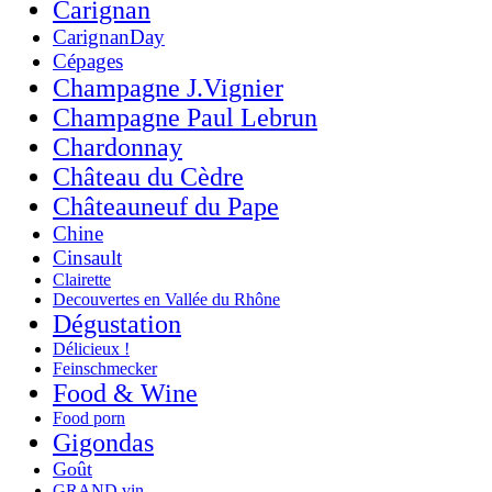
Carignan
CarignanDay
Cépages
Champagne J.Vignier
Champagne Paul Lebrun
Chardonnay
Château du Cèdre
Châteauneuf du Pape
Chine
Cinsault
Clairette
Decouvertes en Vallée du Rhône
Dégustation
Délicieux !
Feinschmecker
Food & Wine
Food porn
Gigondas
Goût
GRAND vin