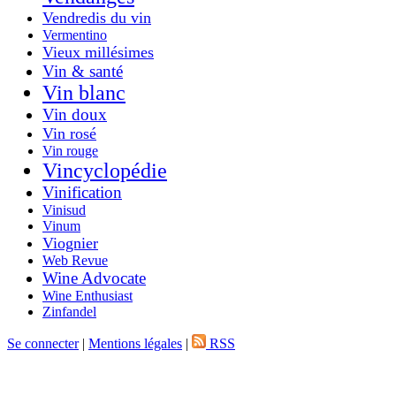
Vendredis du vin
Vermentino
Vieux millésimes
Vin & santé
Vin blanc
Vin doux
Vin rosé
Vin rouge
Vincyclopédie
Vinification
Vinisud
Vinum
Viognier
Web Revue
Wine Advocate
Wine Enthusiast
Zinfandel
Se connecter
|
Mentions légales
|
RSS