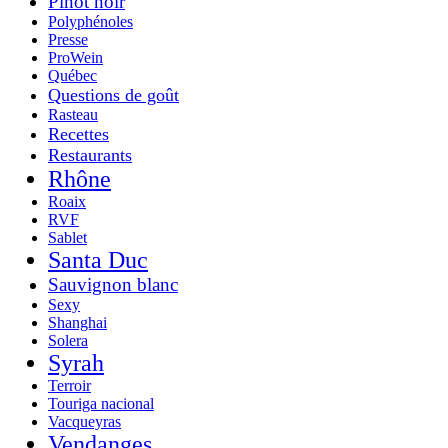
Pinot noir
Polyphénoles
Presse
ProWein
Québec
Questions de goût
Rasteau
Recettes
Restaurants
Rhône
Roaix
RVF
Sablet
Santa Duc
Sauvignon blanc
Sexy
Shanghai
Solera
Syrah
Terroir
Touriga nacional
Vacqueyras
Vendanges