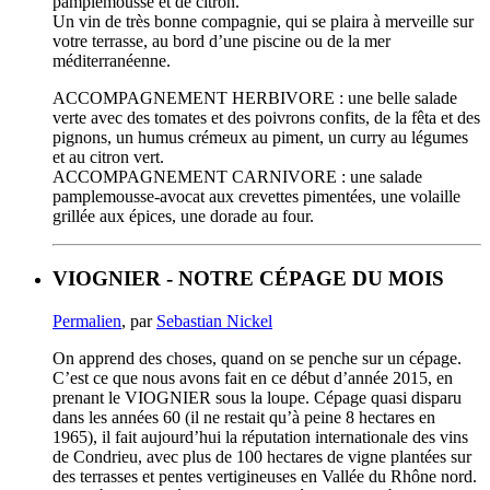
pamplemousse et de citron.
Un vin de très bonne compagnie, qui se plaira à merveille sur
votre terrasse, au bord d’une piscine ou de la mer
méditerranéenne.
ACCOMPAGNEMENT HERBIVORE : une belle salade
verte avec des tomates et des poivrons confits, de la fêta et des
pignons, un humus crémeux au piment, un curry au légumes
et au citron vert.
ACCOMPAGNEMENT CARNIVORE : une salade
pamplemousse-avocat aux crevettes pimentées, une volaille
grillée aux épices, une dorade au four.
VIOGNIER - NOTRE CÉPAGE DU MOIS
Permalien
, par
Sebastian Nickel
On apprend des choses, quand on se penche sur un cépage.
C’est ce que nous avons fait en ce début d’année 2015, en
prenant le VIOGNIER sous la loupe. Cépage quasi disparu
dans les années 60 (il ne restait qu’à peine 8 hectares en
1965), il fait aujourd’hui la réputation internationale des vins
de Condrieu, avec plus de 100 hectares de vigne plantées sur
des terrasses et pentes vertigineuses en Vallée du Rhône nord.