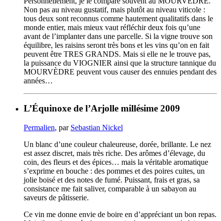
Personnellement, je le compare souvent au MOURVÈDRE.
Non pas au niveau gustatif, mais plutôt au niveau viticole :
tous deux sont reconnus comme hautement qualitatifs dans le
monde entier, mais mieux vaut réfléchir deux fois qu’une
avant de l’implanter dans une parcelle. Si la vigne trouve son
équilibre, les raisins seront très bons et les vins qu’on en fait
peuvent être TRES GRANDS. Mais si elle ne le trouve pas,
la puissance du VIOGNIER ainsi que la structure tannique du
MOURVÈDRE peuvent vous causer des ennuies pendant des
années…
L’Équinoxe de l’Arjolle millésime 2009
Permalien
, par
Sebastian Nickel
Un blanc d’une couleur chaleureuse, dorée, brillante. Le nez
est assez discret, mais très riche. Des arômes d’élevage, du
coin, des fleurs et des épices… mais la véritable aromatique
s’exprime en bouche : des pommes et des poires cuites, un
jolie boisé et des notes de fumé. Puissant, frais et gras, sa
consistance me fait saliver, comparable à un sabayon au
saveurs de pâtisserie.
Ce vin me donne envie de boire en d’appréciant un bon repas.