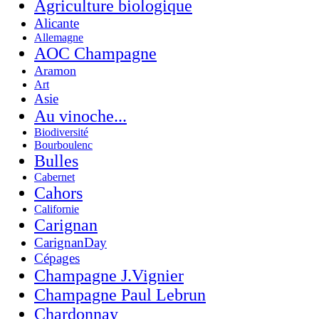
Agriculture biologique
Alicante
Allemagne
AOC Champagne
Aramon
Art
Asie
Au vinoche...
Biodiversité
Bourboulenc
Bulles
Cabernet
Cahors
Californie
Carignan
CarignanDay
Cépages
Champagne J.Vignier
Champagne Paul Lebrun
Chardonnay