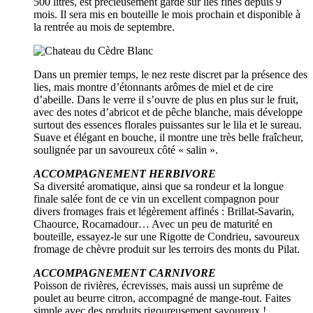
500 litres, est précieusement gardé sur lies fines depuis 9
mois. Il sera mis en bouteille le mois prochain et disponible à
la rentrée au mois de septembre.
Dans un premier temps, le nez reste discret par la présence des
lies, mais montre d’étonnants arômes de miel et de cire
d’abeille. Dans le verre il s’ouvre de plus en plus sur le fruit,
avec des notes d’abricot et de pêche blanche, mais développe
surtout des essences florales puissantes sur le lila et le sureau.
Suave et élégant en bouche, il montre une très belle fraîcheur,
soulignée par un savoureux côté « salin ».
ACCOMPAGNEMENT HERBIVORE
Sa diversité aromatique, ainsi que sa rondeur et la longue
finale salée font de ce vin un excellent compagnon pour
divers fromages frais et légèrement affinés : Brillat-Savarin,
Chaource, Rocamadour… Avec un peu de maturité en
bouteille, essayez-le sur une Rigotte de Condrieu, savoureux
fromage de chèvre produit sur les terroirs des monts du Pilat.
ACCOMPAGNEMENT CARNIVORE
Poisson de rivières, écrevisses, mais aussi un suprême de
poulet au beurre citron, accompagné de mange-tout. Faites
simple avec des produits rigoureusement savoureux !