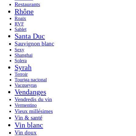
Restaurants
Rhône
Roaix
RVF
Sablet
Santa Duc
Sauvignon blanc
Sexy
Shanghai
Solera
Syrah
Terroir
Touriga nacional
Vacqueyras
Vendanges
Vendredis du vin
Vermentino
Vieux millésimes
Vin & santé
Vin blanc
Vin doux