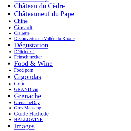
Château du Cèdre
Châteauneuf du Pape
Chine
Cinsault
Clairette
Decouvertes en Vallée du Rhône
Dégustation
Délicieux !
Feinschmecker
Food & Wine
Food porn
Gigondas
Goût
GRAND vin
Grenache
GrenacheDay
Gros Manseng
Guide Hachette
HALLOWINE
Images