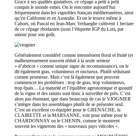
Grace à ses qualités gustatives, ce cépage a petit à petit
conquis le monde entier. On le rencontre aujourd’hui
fréquemment dans les vignobles français méditerranéens, ainsi
qu’en Californie et en Australie. Et on le trouve même à
Cahors, où Pascal en Jean-Marc Verhaeghe cultivent 1 hectare
de ce cépage rhodanien (sous l’étiquette IGP du Lot), par
amour pour son goût.
Généralement considéré comme intensément floral et fruité (et
malheureusement souvent réduit à la seule senteur
« d’abricot » comme unique signe de reconnaissance), on le
dit également gras, volumineux et onctueux. Plutôt séduisant
comme promesse. Mais c’est là également que peuvent
commencer les problèmes : trop de gras, trop volumineux,
trop épais… La maturité et l’équilibre agronomique et gustatif
de la vigne et des raisins sont donc à surveiller de près. C’est
alors pas étonnant, que dans beaucoup de cas le VIOGNIER
s’intègre dans les assemblages plutôt de se présenter seul.
C’est un excellent co-équipier pour le GRENACHE, la
CLAIRETTE et la MARSANNE, voir pour même pour le
CHARDONNAY ou le CHENIN, comme le montrent
souvent les vignerons des « nouveaux pays viticoles ».