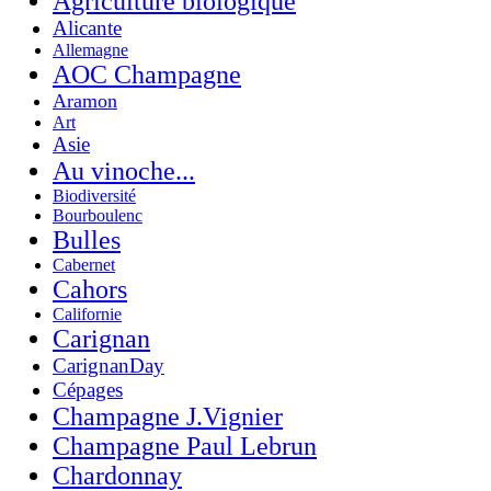
Agriculture biologique
Alicante
Allemagne
AOC Champagne
Aramon
Art
Asie
Au vinoche...
Biodiversité
Bourboulenc
Bulles
Cabernet
Cahors
Californie
Carignan
CarignanDay
Cépages
Champagne J.Vignier
Champagne Paul Lebrun
Chardonnay