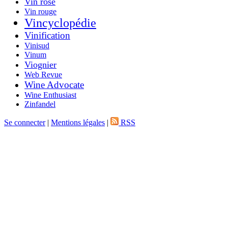
Vin rosé
Vin rouge
Vincyclopédie
Vinification
Vinisud
Vinum
Viognier
Web Revue
Wine Advocate
Wine Enthusiast
Zinfandel
Se connecter
|
Mentions légales
|
RSS