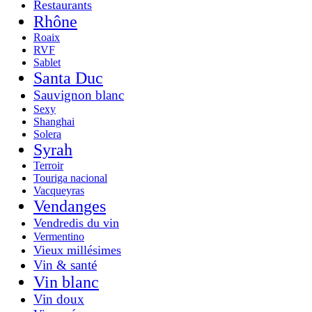
Restaurants
Rhône
Roaix
RVF
Sablet
Santa Duc
Sauvignon blanc
Sexy
Shanghai
Solera
Syrah
Terroir
Touriga nacional
Vacqueyras
Vendanges
Vendredis du vin
Vermentino
Vieux millésimes
Vin & santé
Vin blanc
Vin doux