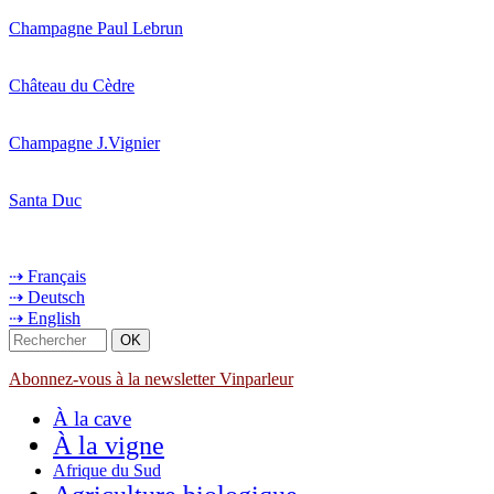
Champagne Paul Lebrun
Château du Cèdre
Champagne J.Vignier
Santa Duc
⇢ Français
⇢ Deutsch
⇢ English
Abonnez-vous à la newsletter Vinparleur
À la cave
À la vigne
Afrique du Sud