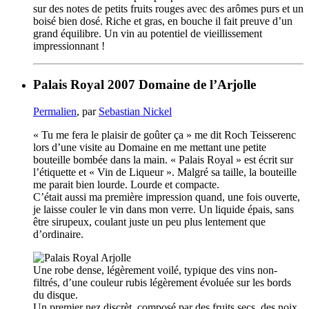
sur des notes de petits fruits rouges avec des arômes purs et un
boisé bien dosé. Riche et gras, en bouche il fait preuve d’un
grand équilibre. Un vin au potentiel de vieillissement
impressionnant !
Palais Royal 2007 Domaine de l’Arjolle
Permalien
, par
Sebastian Nickel
« Tu me fera le plaisir de goûter ça » me dit Roch Teisserenc
lors d’une visite au Domaine en me mettant une petite
bouteille bombée dans la main. « Palais Royal » est écrit sur
l’étiquette et « Vin de Liqueur ». Malgré sa taille, la bouteille
me parait bien lourde. Lourde et compacte.
C’était aussi ma première impression quand, une fois ouverte,
je laisse couler le vin dans mon verre. Un liquide épais, sans
être sirupeux, coulant juste un peu plus lentement que
d’ordinaire.
Une robe dense, légèrement voilé, typique des vins non-
filtrés, d’une couleur rubis légèrement évoluée sur les bords
du disque.
Un premier nez discrèt, composé par des fruits secs, des noix