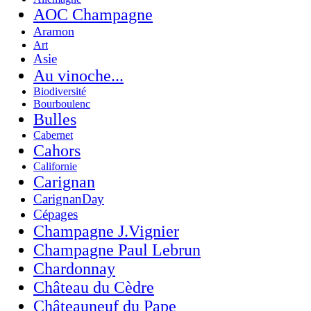
AOC Champagne
Aramon
Art
Asie
Au vinoche...
Biodiversité
Bourboulenc
Bulles
Cabernet
Cahors
Californie
Carignan
CarignanDay
Cépages
Champagne J.Vignier
Champagne Paul Lebrun
Chardonnay
Château du Cèdre
Châteauneuf du Pape