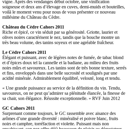
vigne. Après des vendanges début octobre, une vinification
soigneuse et deux ans d’élevage en cuves, demi-muids et bouteilles,
voilà le moment venu pour nous de vous présenter ce nouveau
millésime du Château du Cèdre.
Château du Cèdre Cahors 2011
Riche et épicé, ce vin séduit par sa générosité. Griotte, laurier et
olives noires caractérisent le nez, tandis que la bouche montre un
très beau volume, des tanins soyeux et une agréable fraîcheur.
Le Cèdre Cahors 2011
Élégant et puissant, avec de légères notes de fumée, de tabac blond
et d’épices doux tel la cannelle et la badiane, au milieu des fruits
noirs mûrs et savoureux. Les tanins sont de très bonne texture, serrés
et fins, enveloppés dans une belle sucrosité et soulignés par une
acidité minérale. Admirablement équilibré, velouté, long et tendu.
« Une grande puissance au service de la définition du vin. Tendu,
savoureux, on ne peut qu’admirer sa plénitude élancée, la finesse de
sa chair, son élégance. Réussite exceptionnelle. » RVF Juin 2012
GC Cahors 2011
Surprenant comme toujours, le GC rassemble avec aisance des
arômes d’une grande diversité : minéralisé et poivre blanc, fruits
noirs et camphre, torréfaction et violette. Puissant mais non
envahissant, son nez offre déjà beaucoup de plaisir au dégustateur,