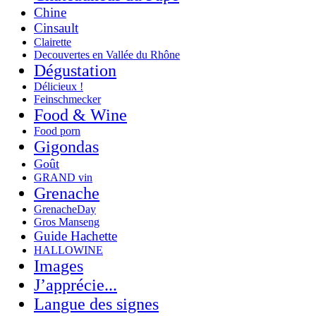
Chine
Cinsault
Clairette
Decouvertes en Vallée du Rhône
Dégustation
Délicieux !
Feinschmecker
Food & Wine
Food porn
Gigondas
Goût
GRAND vin
Grenache
GrenacheDay
Gros Manseng
Guide Hachette
HALLOWINE
Images
J’apprécie...
Langue des signes