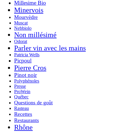
Millesime Bio
Minervois
Mourvèdre
Muscat
Nebbiolo
Non millésimé
Odorat
Parler vin avec les mains
Patricia Wells
Picpoul
Pierre Cros
Pinot noir
Polyphénoles
Presse
ProWein
Québec
Questions de goût
Rasteau
Recettes
Restaurants
Rhône