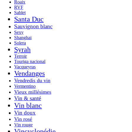
Roaix
RVF
Sablet
Santa Duc
Sauvignon blanc
Sexy
Shanghai
Solera
Syrah
Terroir
Touriga nacional
Vacqueyras
Vendanges
Vendredis du vin
Vermentino
Vieux millésimes
Vin & santé
Vin blanc
Vin doux
Vin rosé
Vin rouge
Vincyclopédie