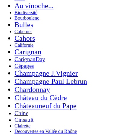
Au vinoche...
Biodiversité
Bourboulenc
Bulles
Cabernet
Cahors
Californie
Carignan
CarignanDay
Cépages
Champagne J.Vignier
Champagne Paul Lebrun
Chardonnay
Château du Cèdre
Châteauneuf du Pape
Chine
Cinsault
Clairette
Decouvertes en Vallée du Rhône