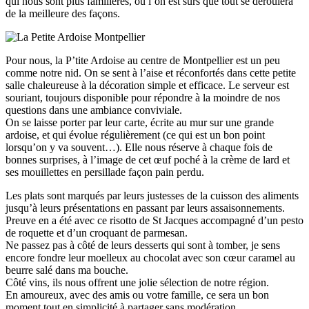
qui nous sont plus familières, où l’on est sûrs que tout se déroulera
de la meilleure des façons.
Pour nous, la P’tite Ardoise au centre de Montpellier est un peu
comme notre nid. On se sent à l’aise et réconfortés dans cette petite
salle chaleureuse à la décoration simple et efficace. Le serveur est
souriant, toujours disponible pour répondre à la moindre de nos
questions dans une ambiance conviviale.
On se laisse porter par leur carte, écrite au mur sur une grande
ardoise, et qui évolue régulièrement (ce qui est un bon point
lorsqu’on y va souvent…). Elle nous réserve à chaque fois de
bonnes surprises, à l’image de cet œuf poché à la crème de lard et
ses mouillettes en persillade façon pain perdu.
Les plats sont marqués par leurs justesses de la cuisson des aliments
jusqu’à leurs présentations en passant par leurs assaisonnements.
Preuve en a été avec ce risotto de St Jacques accompagné d’un pesto
de roquette et d’un croquant de parmesan.
Ne passez pas à côté de leurs desserts qui sont à tomber, je sens
encore fondre leur moelleux au chocolat avec son cœur caramel au
beurre salé dans ma bouche.
Côté vins, ils nous offrent une jolie sélection de notre région.
En amoureux, avec des amis ou votre famille, ce sera un bon
moment tout en simplicité à partager sans modération