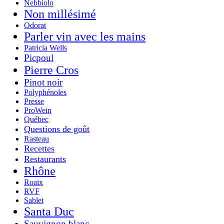
Nebbiolo
Non millésimé
Odorat
Parler vin avec les mains
Patricia Wells
Picpoul
Pierre Cros
Pinot noir
Polyphénoles
Presse
ProWein
Québec
Questions de goût
Rasteau
Recettes
Restaurants
Rhône
Roaix
RVF
Sablet
Santa Duc
Sauvignon blanc