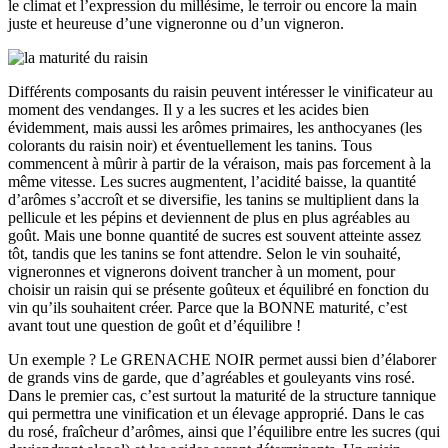
le climat et l’expression du millésime, le terroir ou encore la main
juste et heureuse d’une vigneronne ou d’un vigneron.
Différents composants du raisin peuvent intéresser le vinificateur au
moment des vendanges. Il y a les sucres et les acides bien
évidemment, mais aussi les arômes primaires, les anthocyanes (les
colorants du raisin noir) et éventuellement les tanins. Tous
commencent à mûrir à partir de la véraison, mais pas forcement à la
même vitesse. Les sucres augmentent, l’acidité baisse, la quantité
d’arômes s’accroît et se diversifie, les tanins se multiplient dans la
pellicule et les pépins et deviennent de plus en plus agréables au
goût. Mais une bonne quantité de sucres est souvent atteinte assez
tôt, tandis que les tanins se font attendre. Selon le vin souhaité,
vigneronnes et vignerons doivent trancher à un moment, pour
choisir un raisin qui se présente goûteux et équilibré en fonction du
vin qu’ils souhaitent créer. Parce que la BONNE maturité, c’est
avant tout une question de goût et d’équilibre !
Un exemple ? Le GRENACHE NOIR permet aussi bien d’élaborer
de grands vins de garde, que d’agréables et gouleyants vins rosé.
Dans le premier cas, c’est surtout la maturité de la structure tannique
qui permettra une vinification et un élevage approprié. Dans le cas
du rosé, fraîcheur d’arômes, ainsi que l’équilibre entre les sucres (qui