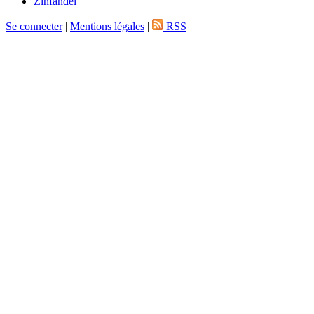
Zinfandel
Se connecter
|
Mentions légales
|
RSS