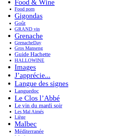
Food & Wine
Food porn
Gigondas
Goût
GRAND vin
Grenache
GrenacheDay
Gros Manseng
Guide Hachette
HALLOWINE
Images
J’apprécie...
Langue des signes
Languedoc
Le Clos l’Abbé
Le vin du mardi soir
Les Mal Aimés
Liège
Malbec
Méditerranée