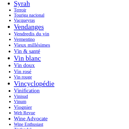
Syrah
Terroir
Touriga nacional
Vacqueyras
Vendanges
Vendredis du vin
Vermentino
Vieux millésimes
Vin & santé
Vin blanc
Vin doux
Vin rosé
Vin rouge
Vincyclopédie
Vinification
Vinisud
Vinum
Viognier
Web Revue
Wine Advocate
Wine Enthusiast