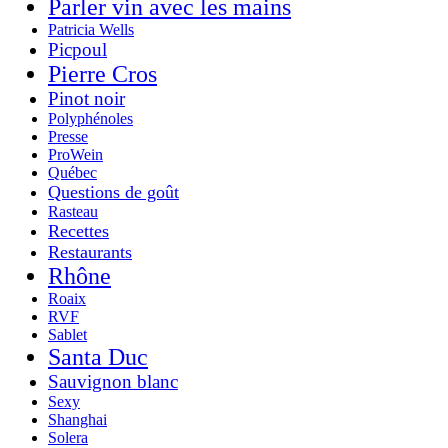
Parler vin avec les mains
Patricia Wells
Picpoul
Pierre Cros
Pinot noir
Polyphénoles
Presse
ProWein
Québec
Questions de goût
Rasteau
Recettes
Restaurants
Rhône
Roaix
RVF
Sablet
Santa Duc
Sauvignon blanc
Sexy
Shanghai
Solera