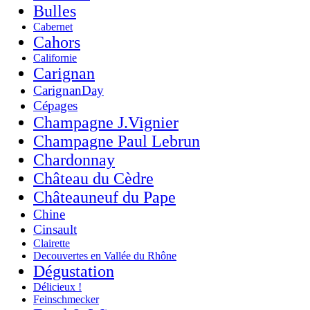
Bulles
Cabernet
Cahors
Californie
Carignan
CarignanDay
Cépages
Champagne J.Vignier
Champagne Paul Lebrun
Chardonnay
Château du Cèdre
Châteauneuf du Pape
Chine
Cinsault
Clairette
Decouvertes en Vallée du Rhône
Dégustation
Délicieux !
Feinschmecker