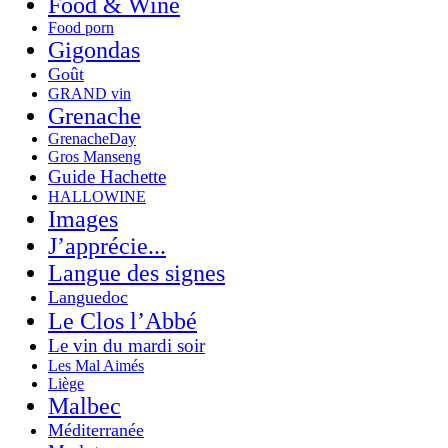
Food & Wine
Food porn
Gigondas
Goût
GRAND vin
Grenache
GrenacheDay
Gros Manseng
Guide Hachette
HALLOWINE
Images
J’apprécie...
Langue des signes
Languedoc
Le Clos l’Abbé
Le vin du mardi soir
Les Mal Aimés
Liège
Malbec
Méditerranée