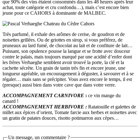
que 90% des vins étaient consommés dans les 48 heures après leur
achat, toute catégorie et cru confondu…), mais c’est encore bien
jeune pour ce CAHORS à dominante de MALBEC.
Très parfumé, il exhale des arômes de cerise, de goudron et de
noisettes grillées. Ou de griottes en sirop, si vous préférez, de
pruneaux au lard fumé, de chocolat au lait et de confiture de lait…
Puissant, son opulence pousse la langue et se frotte avec douceur
contre le palais, mais toujours marqué par une acidité d’enfer dont
les frères Verhaeghe semblent avoir trouvé la porte, la clé et la
cachette sécrète. Un grain de tanin très fin et encore jeune, une
longueur agréable, un encouragement à déguster, à savourer et à se
régaler… mais sans se précipiter. Vous avez encore le temps, il est
(presque) aussi bien dans votre cave que dans votre verre.
ACCOMPAGNEMENT CARNIVORE
:
ce vin mange du
canard !
ACCOMPAGNEMENT HERBIVORE :
Ratatouille et galettes de
millet aux épices d’orient, Tomate farcie aux herbes et noisettes avec
un gratin de patates douces, risotto potimarron aux cèpes…
Un message, un commentaire ?