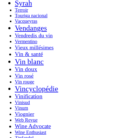
Syrah
Terroir
Touriga nacional
Vacqueyras
Vendanges
Vendredis du vin
Vermentino
Vieux millésimes
Vin & santé
Vin blanc
Vin doux
Vin rosé
Vin rouge
Vincyclopédie
Vinification
Vinisud
Vinum
Viognier
Web Revue
Wine Advocate
Wine Enthusiast
Zinfandel