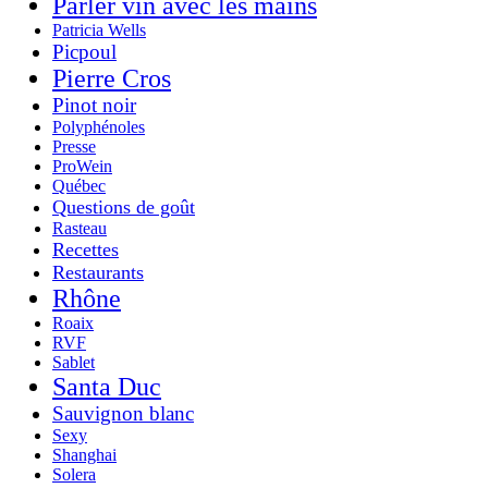
Parler vin avec les mains
Patricia Wells
Picpoul
Pierre Cros
Pinot noir
Polyphénoles
Presse
ProWein
Québec
Questions de goût
Rasteau
Recettes
Restaurants
Rhône
Roaix
RVF
Sablet
Santa Duc
Sauvignon blanc
Sexy
Shanghai
Solera