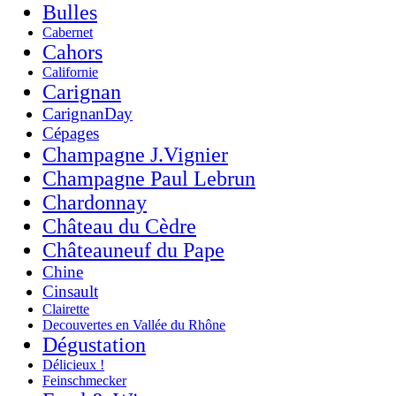
Bulles
Cabernet
Cahors
Californie
Carignan
CarignanDay
Cépages
Champagne J.Vignier
Champagne Paul Lebrun
Chardonnay
Château du Cèdre
Châteauneuf du Pape
Chine
Cinsault
Clairette
Decouvertes en Vallée du Rhône
Dégustation
Délicieux !
Feinschmecker