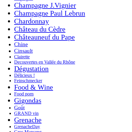
Champagne J.Vignier
Champagne Paul Lebrun
Chardonnay
Château du Cèdre
Châteauneuf du Pape
Chine
Cinsault
Clairette
Decouvertes en Vallée du Rhône
Dégustation
Délicieux !
Feinschmecker
Food & Wine
Food porn
Gigondas
Goût
GRAND vin
Grenache
GrenacheDay
Gros Manseng